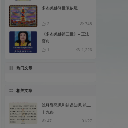
多杰羌佛降世皈依境
2
748
《多杰羌佛第三世》– 正法
寶典
1
1,226
热门文章
相关文章
浅释邪恶见和错误知见 第二
十九条
47
01/27