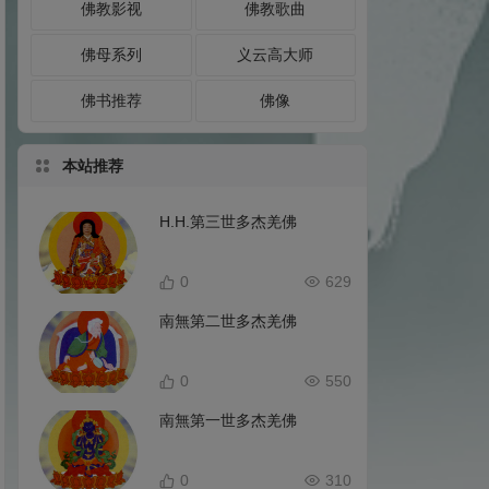
佛教影视
佛教歌曲
佛母系列
义云高大师
佛书推荐
佛像
本站推荐
H.H.第三世多杰羌佛
0
629
南無第二世多杰羌佛
0
550
南無第一世多杰羌佛
0
310