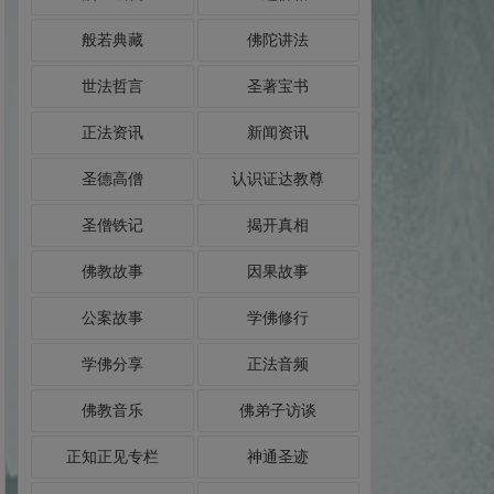
般若典藏
佛陀讲法
世法哲言
圣著宝书
正法资讯
新闻资讯
圣德高僧
认识证达教尊
圣僧铁记
揭开真相
佛教故事
因果故事
公案故事
学佛修行
学佛分享
正法音频
佛教音乐
佛弟子访谈
正知正见专栏
神通圣迹