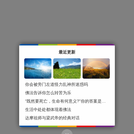
最近更新
你会被旁门左道怪力乱神所迷惑吗
佛法告诉你怎么转苦为乐
“既然要死亡，生命有何意义?”你的答案是什么？
生活中处处都体现着佛法
达摩祖师与梁武帝的经典对话