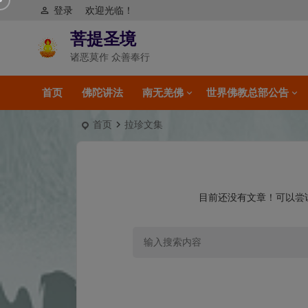
登录
欢迎光临！
菩提圣境
诸恶莫作 众善奉行
首页
佛陀讲法
南无羌佛
世界佛教总部公告
首页
拉珍文集
目前还没有文章！可以尝