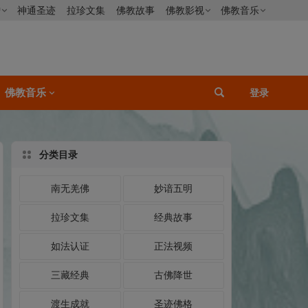
僧
神通圣迹
拉珍文集
佛教故事
佛教影视
佛教音乐
佛教音乐
登录
分类目录
南无羌佛
妙谙五明
拉珍文集
经典故事
如法认证
正法视频
三藏经典
古佛降世
渡生成就
圣迹佛格