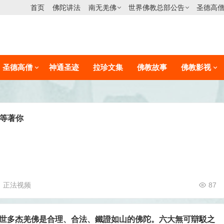
首页
佛陀讲法
南无羌佛
世界佛教总部公告
圣德高
圣德高僧
神通圣迹
拉珍文集
佛教故事
佛教影视
等著你
正法视频
87
第三世多杰羌佛是合理、合法、鐵證如山的佛陀。六大無可辯駁之