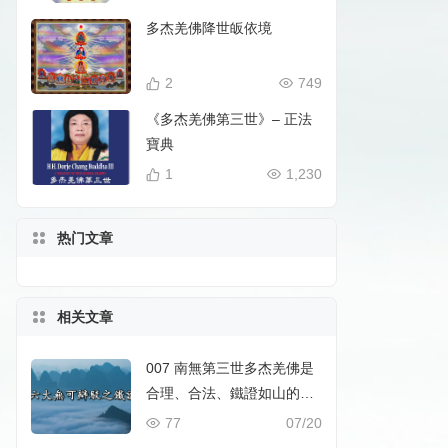
多杰羌佛降世皈依境
2
749
《多杰羌佛第三世》– 正法
寶典
1
1,230
热门文章
相关文章
007 南無第三世多杰羌佛是
合理、合法、鐵證如山的佛
陀。六大無可辯駁之鐵證
77
07/20
（1至6合集）