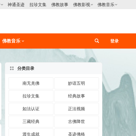
僧
神通圣迹
拉珍文集
佛教故事
佛教影视
佛教音乐
佛教音乐
登录
分类目录
南无羌佛
妙谙五明
拉珍文集
经典故事
如法认证
正法视频
三藏经典
古佛降世
渡生成就
圣迹佛格