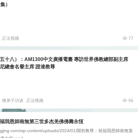
合集）
正法视频
77
五十八）：AM1300中文廣播電臺 專訪世界佛教總部副主席
尼總會名譽主席 證達教尊
佛弟子访谈
正法视频
56
福我恩師南無第三世多杰羌佛佛壽永恆
shengjing.com/wp-content/uploads/2024/01/開初教尊：祝福我恩師南無第