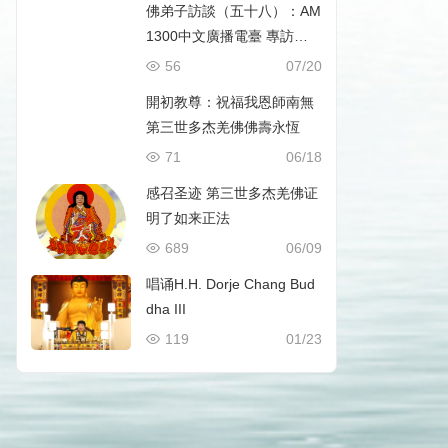
佛弟子訪談（五十八）：AM
1300中文廣播電臺 專訪世
界佛教總部副主席 、國際佛
56
07/20
教僧尼總會名譽主席 證達教
開初教尊：祝福我恩師南無
尊
第三世多杰羌佛佛壽永恆
71
06/18
感召圣迹 第三世多杰羌佛证
明了如来正法
689
06/09
唱诵H.H. Dorje Chang Bud
dha III
119
01/23