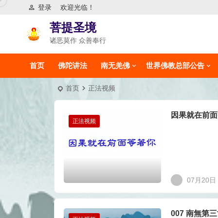
登录
欢迎光临！
菩提圣境
诸恶莫作 众善奉行
首页
佛陀讲法
南无羌佛
世界佛教总部公告
首页
正法视频
因果就在前面
正法视频
07月20日
007 南無