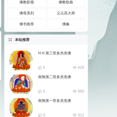
佛教影视
佛教歌曲
佛母系列
义云高大师
佛书推荐
佛像
本站推荐
H.H.第三世多杰羌佛
0
629
南無第二世多杰羌佛
0
550
南無第一世多杰羌佛
0
311