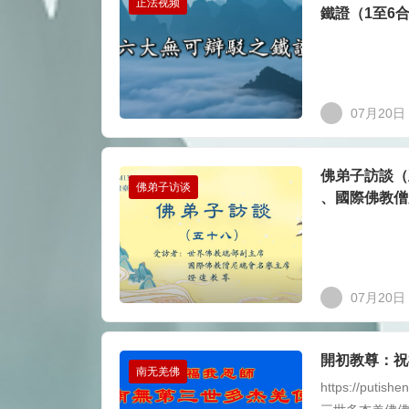
正法视频
鐵證（1至6
07月20日
佛弟子訪談（
佛弟子访谈
、國際佛教僧
07月20日
開初教尊：祝
南无羌佛
https://puti