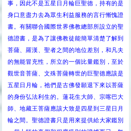
事，因此不是五星日月輪巨聖德，持有的是
身口意盡力去為眾生利益服務的言行慚愧證
書。有關聯合國際世界佛教總部所設立的聖
德證書，是為了讓佛教徒能簡單清楚了解到
菩薩、羅漢、聖者之間的地位差別，和凡夫
的無能冒充性，所立的一個比量鑑別，至於
觀世音菩薩、文殊菩薩轉世的巨聖德應該是
五星日月輪，祂們是古佛發願退下來以菩薩
的身份弘法利生的。蓮花生大師、宗喀巴大
師、地藏王菩薩應該大致是四星到三星日月
輪之間。聖德證書只是用來提供給大家鑑別