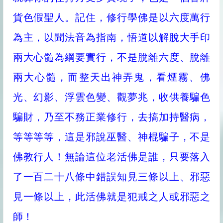
貨色假聖人。記住，修行學佛是以六度萬行
為主，以聞法音為指南，悟道以解脫大手印
兩大心髓為綱要實行，不是脫離六度、脫離
兩大心髓，而整天出神弄鬼，看煙霧、佛
光、幻影、浮雲色變、觀夢兆，收供養騙色
騙財，乃至不務正業修行，去搞加持醫病，
等等等等，這是邪說巫醫、神棍騙子，不是
佛教行人！無論這位老活佛是誰，只要落入
了一百二十八條中錯誤知見三條以上、邪惡
見一條以上，此活佛就是犯戒之人或邪惡之
師！