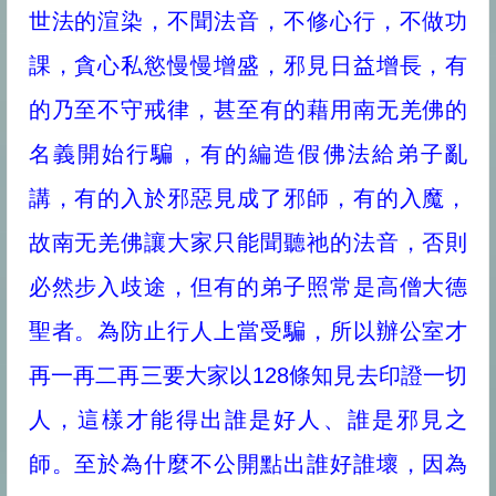
世法的渲染，不聞法音，不修心行，不做功
課，貪心私慾慢慢增盛，邪見日益增長，有
的乃至不守戒律，甚至有的藉用南无羌佛的
名義開始行騙，有的編造假佛法給弟子亂
講，有的入於邪惡見成了邪師，有的入魔，
故南无羌佛讓大家只能聞聽祂的法音，否則
必然步入歧途，但有的弟子照常是高僧大德
聖者。為防止行人上當受騙，所以辦公室才
再一再二再三要大家以128條知見去印證一切
人，這樣才能得出誰是好人、誰是邪見之
師。至於為什麼不公開點出誰好誰壞，因為