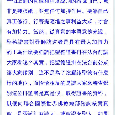
一個上師的真假和程度級別的證據而已，無
非是幾張紙，並無任何加持作用。要靠自己
真正修行、行菩提薩埵之事利益大眾，才會
有加持力。當然，從真實的本質意義來說，
聖德證書對尋師訪道者是具有最大加持力
的！為什麼要強調把聖德證書掛在法台前讓
大家看呢？其實，把聖德證掛在法台前公眾
讓大家鑑別，這不是為了炫耀該聖德有什麼
樣的地位，而恰恰相反的是讓大家來審查鑑
別這位掛證者是真是假，取得證書的資料，
以便向聯合國際世界佛教總部諮詢核實真
假，是否該師有誇大，或假證充聖人，如果