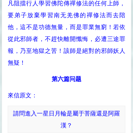
凡阻擋行人學習佛陀傳禪修法的任何上師，
要弟子放棄學習南无羌佛的禪修法而去陪
他，這不是功德無量，而是罪業無窮！若依
從此邪師者，不趕快離開懺悔，必遭三途罪
報，乃至地獄之苦！該師是絕對的邪師妖人
無疑！
第六篇问题
來信原文：
請問進入一星日月輪是屬于菩薩還是阿羅
漢？