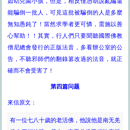
如幼兒園小孩，但是，相反僅憑胡說亂編還
能騙倒一批人，可見這批被騙倒的人是多麼
無知愚鈍了！當然求學者更可憐，需施以善
心幫助！！其實，行人們只要聞聽國際佛教
僧尼總會發行的正版法音，多看辦公室的公
告，不聽邪師們的翻錄篡改過的法音，就正
確而不會受害了！
第四篇问题
來信原文：
有一位七八十歲的老活佛，他說他是南无羌