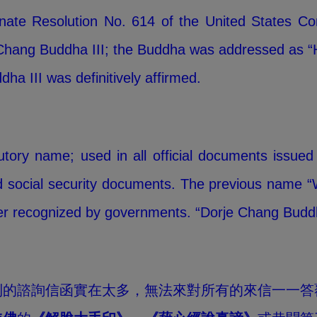
te Resolution No. 614 of the United States Cong
e Chang Buddha III; the Buddha was addressed as “
dha III was definitively affirmed.
tutory name; used in all official documents issue
nd social security documents. The previous name “W
ger recognized by governments. “Dorje Chang Buddha
到的諮詢信函實在太多，無法來對所有的來信一一答