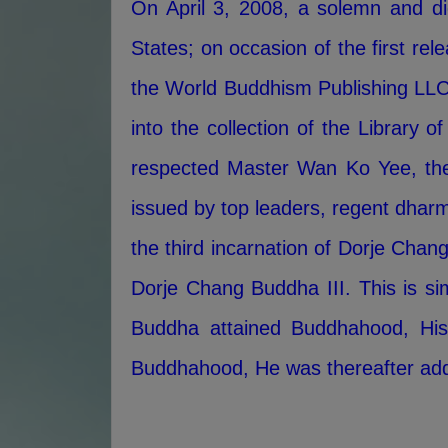
On April 3, 2008, a solemn and di
States; on occasion of the first rel
the World Buddhism Publishing LLC
into the collection of the Library
respected Master Wan Ko Yee, the
issued by top leaders, regent dharm
the third incarnation of Dorje Cha
Dorje Chang Buddha III. This is 
Buddha attained Buddhahood, Hi
Buddhahood, He was thereafter a