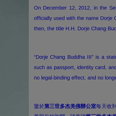
On December 12, 2012, in the Sena
officially used with the name Dorj
then, the title H.H. Dorje Chang Bud
“Dorje Chang Buddha III” is a sta
such as passport, identity card, a
no legal-binding effect, and no lon
鑒於
第三世多杰羌佛辦公室
每天收