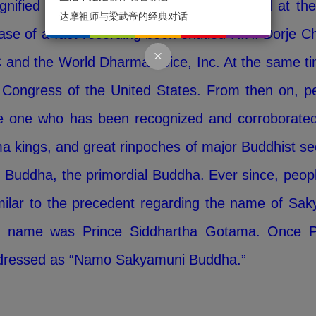
gnified book-launching ceremony was held at the
达摩祖师与梁武帝的经典对话
ease of a fact-recording book entitled H.H. Dorje C
 and the World Dharma Voice, Inc. At the same ti
 of Congress of the United States. From then on, 
 one who has been recognized and corroborated t
a kings, and great rinpoches of major Buddhist sect
ng Buddha, the primordial Buddha. Ever since, pe
similar to the precedent regarding the name of 
s name was Prince Siddhartha Gotama. Once Pr
ddressed as “Namo Sakyamuni Buddha.”