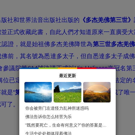
出版社和世界法音出版社出版的
《多杰羌佛第三世》
館並正式收藏此書，自此人們才知道原來一直廣受大
文認證，就是始祖佛多杰羌佛降世為
第三世多杰羌
佛前，其名號為悉達多太子，但自悉達多太子成佛
院第614號決議正式以His Holiness來冠名
最近更新
稱位已定性。同時，第三世多杰羌佛是政府法定的
就是“
第三世多杰羌佛
”，“
第三世多杰羌佛
”成了唯
認可了。
你会被旁门左道怪力乱神所迷惑吗
佛法告诉你怎么转苦为乐
“既然要死亡，生命有何意义?”你的答案是什么？
生活中处处都体现着佛法