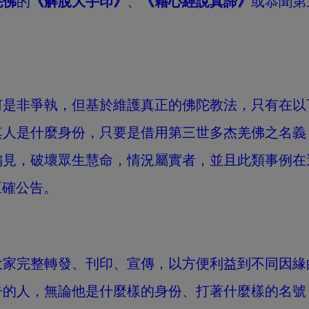
羌佛
的
《解脫大手印》
、
《藉心經說真諦》
或恭聞第
何是非爭執，但基於維護真正的佛陀教法，只有在以
其人是什麼身份，只要是借用第三世多杰羌佛之名義
偏見，破壞眾生慧命，情況屬實者，並且此類事例在
正確公告。
大家完整轉發、刊印、宣傳，以方便利益到不同因緣
告的人，無論他是什麼樣的身份、打著什麼樣的名號