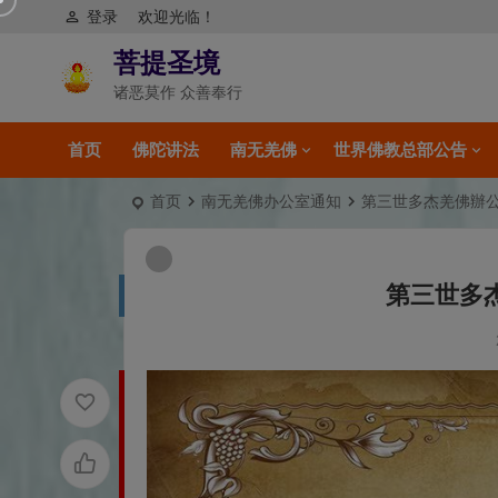
登录
欢迎光临！
菩提圣境
诸恶莫作 众善奉行
首页
佛陀讲法
南无羌佛
世界佛教总部公告
首页
南无羌佛办公室通知
第三世多杰羌佛辦公室 The 
第三世多杰羌佛辦