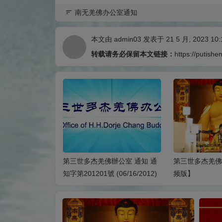
南无羌佛办公室通知
本文由
admin03
发表于 21 5 月, 2023 10:
转载请务必保留本文链接：
https://putishe
辦公室 給售賣
第三世多杰羌佛辦公室 通知 通
第三世多杰羌
杰羌佛複製品畫的
知字第201201號 (06/16/2012)
频版】
開信