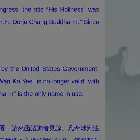
ress, the title “His Holiness” was
H.H. Dorje Chang Buddha III.” Since
d by the United States Government;
an Ko Yee” is no longer valid, with
 III” is the only name in use.
覆，請來函諮詢者見諒。凡牽涉到法