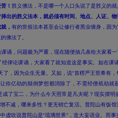
受苦！
胜义佛法，不是哪一个人口头说了是胜义的就
”择出的胜义法本，就必须有时间、地点、人证、
成就，
有的世俗法本甚至会让修行者黑业缠身，因为
正的佛法了。
诵，问题极为严重，现在随便抽几条给大家看一
了经律论课诵，大家看了就知道这是事实。如在课诵
天了，因为众生无量。又如，说“首楞严王世希有
咒让你亿劫的颠倒梦想都消除了，不需经僧祇劫就
是成了宝二，为什么今天照常是凡夫呢？现实摆明
不增不减，哪来多性？更无销亡复活。普陀山有饭
诵中虚吹说普陀山是“琉璃世界”，造大妄语业。而