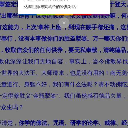
成掣签定性吗？我认为你们想用掣签成功，难于登
达摩祖师与梁武帝的经典对话
定出哪些违背了世尊的教法，依义修改就很好嘛，何
这能力，上次'拿杵上座'，到现在腰手都还痛，
善奉行，没有本事做你们的胜圣掣签。万一哪天你们
'，收取信众们的任何供养，要无私奉献，清纯德
教化深深让我们无地自容，事实上，当今佛教界也
把全世界的大法王、大师请来，也是没有用的！南无
圣量道行、身躯不好，我们有什么法呢？请不动佛陀
定得修胜义“金瓶掣签”。我们虽然感召德品欠量，
管众生吗？
清楚，
你学的佛法、咒语、研学的论学、戒律、经