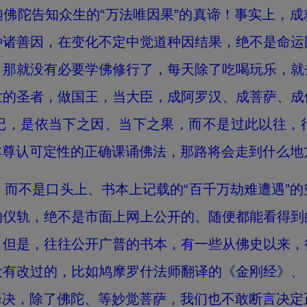
佛陀告知众生的“万法唯因果”的真谛！事实上，
种诸善因，在变化不定中觉道种因结果，绝不是命运
，那就没有必要学佛修行了，每天除了吃喝玩乐，就
世的圣者，做国王，当大臣，成阿罗汉、成菩萨、成
记，是依当下之因、当下之果，而不是过此以往，
本尊认可定性的正确课诵佛法，那路将会走到什么地
不是口头上、书本上记载的“百千万劫难遭遇”的
的仪轨，绝不是市面上网上公开的、随便都能看得到
，但是，往往公开广普的书本，有一些从佛史以来，
没有改过的，比如鸠摩罗什法师翻译的《金刚经》、
择决，除了佛陀、等妙觉菩萨，我们也不敢断言决定