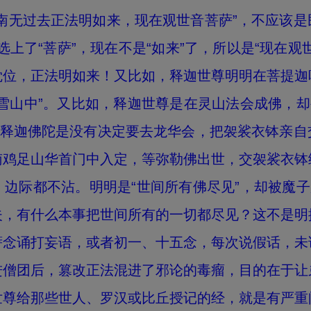
南无过去正法明如来，现在观世音菩萨”，不应该
只选上了“菩萨”，现在不是“如来”了，所以是“现在
觉位，正法明如来！又比如，释迦世尊明明在菩提迦
雪山中”。又比如，释迦世尊是在灵山法会成佛，却
，释迦佛陀是没有决定要去龙华会，把袈裟衣钵亲
南鸡足山华首门中入定，等弥勒佛出世，交袈裟衣钵
边际都不沾。明明是“世间所有佛尽见”，却被魔子
夫，有什么本事把世间所有的一切都尽见？这不是明
萨念诵打妄语，或者初一、十五念，每次说假话，未
进僧团后，篡改正法混进了邪论的毒瘤，目的在于让
世尊给那些世人、罗汉或比丘授记的经，就是有严重