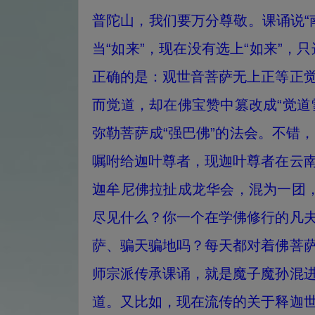
普陀山，我们要万分尊敬。课诵说“
当“如来”，现在没有选上“如来”，
正确的是：观世音菩萨无上正等正
而觉道，却在佛宝赞中篡改成“觉道
弥勒菩萨成“强巴佛”的法会。不错
嘱咐给迦叶尊者，现迦叶尊者在云
迦牟尼佛拉扯成龙华会，混为一团，
尽见什么？你一个在学佛修行的凡
萨、骗天骗地吗？每天都对着佛菩
师宗派传承课诵，就是魔子魔孙混
道。又比如，现在流传的关于释迦