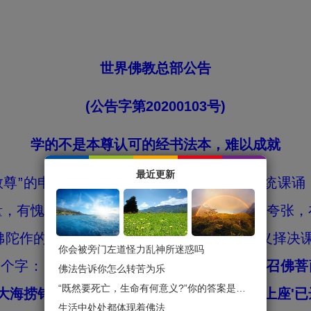
世界佛教总部公告
(
公告字第20200103号
)
学的不是本尊认可的经书法本，难以成就
最近更新
”的申请，由圣德组的“上尊”们修订了传统课诵，
量，有愧于佛教徒们。有佛弟子将此信息添加夸张，
佛陀作的择决，太不应该了。南无羌佛对胜义择决课
你会被旁门左道怪力乱神所迷惑吗
一个字：
“我惭愧身躯，无圣量道行，哪有感召佛菩
佛法告诉你怎么转苦为乐
“既然要死亡，生命有何意义?”你的答案是什么？
大海捞针。开初拙火道行早已成功，他'拿杵上座'
生活中处处都体现着佛法