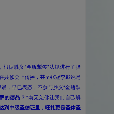
根据胜义“金瓶掣签”法规进行了择
在共修会上传播，甚至张冠李戴说是
诵，早已表态，不参与胜义“金瓶掣
萨的德品？”
南无羌佛让我们自己解
已达到中级圣德证量，旺扎更是圣体圣