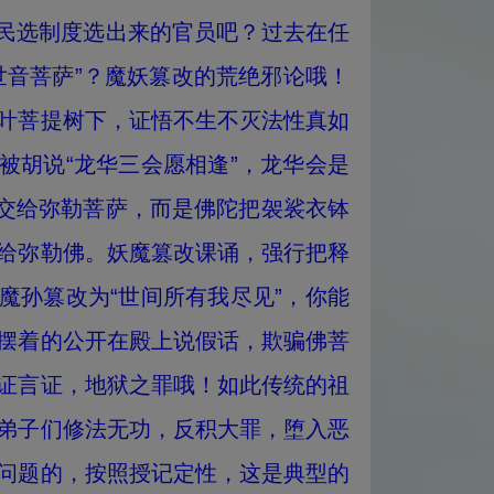
是民选制度选出来的官员吧？过去在任
观世音菩萨”？魔妖篡改的荒绝邪论哦！
叶菩提树下，证悟不生不灭法性真如
被胡说“龙华三会愿相逢”，龙华会是
自交给弥勒菩萨，而是佛陀把袈裟衣钵
给弥勒佛。妖魔篡改课诵，强行把释
魔孙篡改为“世间所有我尽见”，你能
摆着的公开在殿上说假话，欺骗佛菩
证言证，地狱之罪哦！如此传统的祖
弟子们修法无功，反积大罪，堕入恶
问题的，按照授记定性，这是典型的