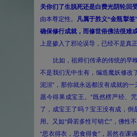
关你们了生脱死还是白费光阴轮回
由本尊定性。
凡属于胜义“金瓶掣签
确保修行成就，而修世俗佛法很难
上是掺入了邪论误导，已经不是真
比如，祖师们传承的传统的早晚课
不是我们无中生有，编造魔妖修改
泥洹”，那你就永远都没有成就的一
愿今得果成宝王。”既然楞严经、
了，成宝王了吗？宝王没有成，倒
用。又如“舜若多性可销亡”，佛性
“思衣得衣，思食得食”，居然在课