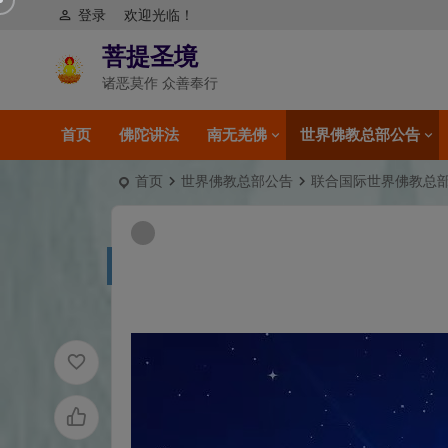
登录
欢迎光临！
菩提圣境
诸恶莫作 众善奉行
首页
佛陀讲法
南无羌佛
世界佛教总部公告
首页
世界佛教总部公告
联合国际世界佛教总部公告