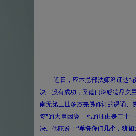
近日，应本总部法师释证达“教尊
决，没有成功，圣德们深感德品欠
南无第三世多杰羌佛修订的课诵、
签”的大事因缘，祂的理由是二十
决。佛陀说：
“单凭你们几个，犹如