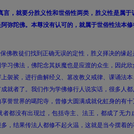
真言，就要分胜义性和世俗性两类，胜义性是属于
是阿弥陀佛。本尊没有认可的，就属于世俗性法本
保佛教徒们找到正确无误的定性，胜义择决的缘起
团学习佛法，佛陀念其妖魔也是应渡的众生，因此欣
穿上袈裟，进行曲解经义、篡改教义戒律、课诵法本
有成就者了。我们作为学佛修行人说实话，很多人都
如享誉世界的噶陀寺，曾修大圆满成就化虹身的有十
就者都没有出现过，包括寺主、法王，都成了无力
很多，结果传法人都修不起火温，这就是当今摆着的