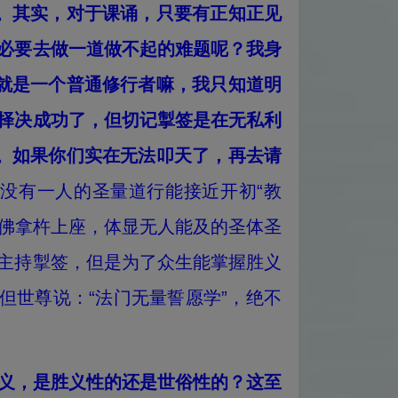
天。其实，对于课诵，只要有正知正见
必要去做一道做不起的难题呢？我身
这就是一个普通修行者嘛，我只知道明
择决成功了，但切记掣签是在无私利
品。如果你们实在无法叩天了，再去请
没有一人的圣量道行能接近开初“教
羌佛拿杵上座，体显无人能及的圣体圣
主持掣签，但是为了众生能掌握胜义
但世尊说：“法门无量誓愿学”，绝不
义，是胜义性的还是世俗性的？这至