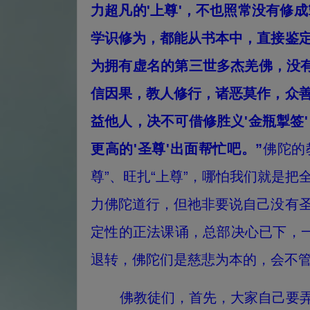
力超凡的'上尊'，不也照常没有修
学识修为，都能从书本中，直接鉴
为拥有虚名的第三世多杰羌佛，没有
信因果，教人修行，诸恶莫作，众
益他人，决不可借修胜义'金瓶掣签
更高的'圣尊'出面帮忙吧。”
佛陀的
尊”、旺扎“上尊”，哪怕我们就是
力佛陀道行，但祂非要说自己没有
定性的正法课诵，总部决心已下，一
退转，佛陀们是慈悲为本的，会不
佛教徒们，首先，大家自己要弄