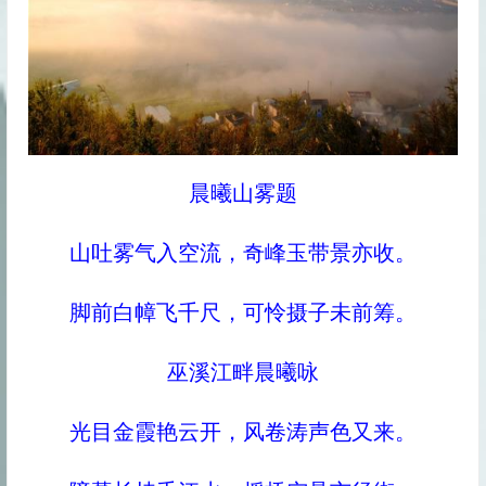
晨曦山雾题
山吐雾气入空流，奇峰玉带景亦收。
脚前白幛飞千尺，可怜摄子未前筹。
巫溪江畔晨曦咏
光目金霞艳云开，风卷涛声色又来。