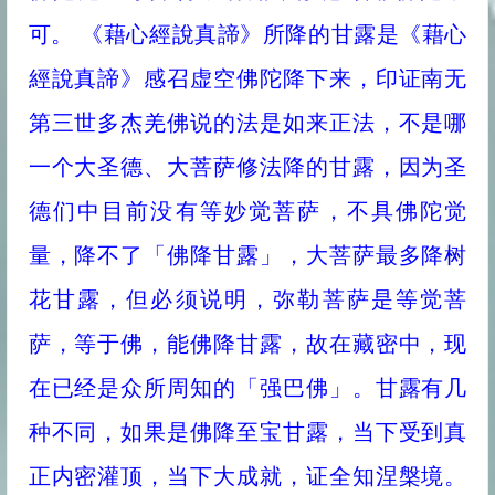
可。 《藉心經說真諦》所降的甘露是《藉心
經說真諦》感召虚空佛陀降下来，印证南无
第三世多杰羌佛说的法是如来正法，不是哪
一个大圣德、大菩萨修法降的甘露，因为圣
德们中目前没有等妙觉菩萨，不具佛陀觉
量，降不了「佛降甘露」，大菩萨最多降树
花甘露，但必须说明，弥勒菩萨是等觉菩
萨，等于佛，能佛降甘露，故在藏密中，现
在已经是众所周知的「强巴佛」。甘露有几
种不同，如果是佛降至宝甘露，当下受到真
正内密灌顶，当下大成就，证全知涅槃境。