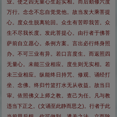
业。使之四无量心生起实相。而后勤修六度
万行。念念不忘自觉觉他。故当发大乘菩提
心。度众生脱离轮回。众生有苦即我苦。众
生不尽我长度。发此菩提心。由行者于佛菩
萨前自立愿心。条例方案。言出必行终身照
办。不可三业有异。若口言度生。而返照四
无量心。未能三业相应。度生则无实相。若
未三业相应。纵能终日持咒、修观、诵经打
坐、念佛。终归竹篮打水无从收益。故当日
审。依照佛义上师之教。查己为任。凡与教
违当下正之。(文诵至此静而思之)。行者于此
当前思后想、你可做到。透关之法。立而除