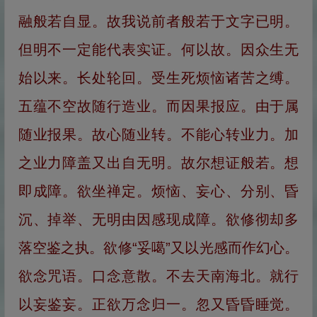
融般若自显。故我说前者般若于文字已明。
但明不一定能代表实证。何以故。因众生无
始以来。长处轮回。受生死烦恼诸苦之缚。
五蕴不空故随行造业。而因果报应。由于属
随业报果。故心随业转。不能心转业力。加
之业力障盖又出自无明。故尔想证般若。想
即成障。欲坐禅定。烦恼、妄心、分别、昏
沉、掉举、无明由因感现成障。欲修彻却多
落空鉴之执。欲修“妥噶”又以光感而作幻心。
欲念咒语。口念意散。不去天南海北。就行
以妄鉴妄。正欲万念归一。忽又昏昏睡觉。