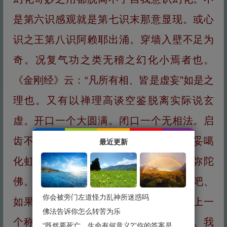
是第六识感观就是第七识末那意显现。或心
识之王第八识阿赖耶出涌。穿墙入壁不足为
奇。况复气功之类无稽之幻化小焉者也。
《金刚经》云：“凡所有相、皆是虚妄”如是之
理也。又有以禅理高谈空鉴脱离实际说玄
虚。开口一个大圆满。闭口一个无相法。启
齿不谈无上步。就求金刚圆满法、不求妥噶
最近更新
化虹光。妄贪金刚喻定决。乃至念阿弥陀
佛。口称善。实际行为做坏事。说实话吧、
你会被旁门左道怪力乱神所迷惑吗
如果世间法的基本行为都不正。还算不上一
佛法告诉你怎么转苦为乐
个称道好人。狂言妄求之心是没有用的。我
“既然要死亡，生命有何意义?”你的答案是什么？