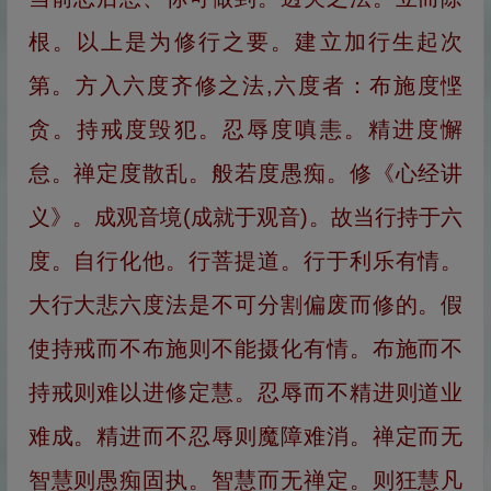
根。以上是为修行之要。建立加行生起次
第。方入六度齐修之法,六度者：布施度悭
贪。持戒度毁犯。忍辱度嗔恚。精进度懈
怠。禅定度散乱。般若度愚痴。修《心经讲
义》。成观音境(成就于观音)。故当行持于六
度。自行化他。行菩提道。行于利乐有情。
大行大悲六度法是不可分割偏废而修的。假
使持戒而不布施则不能摄化有情。布施而不
持戒则难以进修定慧。忍辱而不精进则道业
难成。精进而不忍辱则魔障难消。禅定而无
智慧则愚痴固执。智慧而无禅定。则狂慧凡