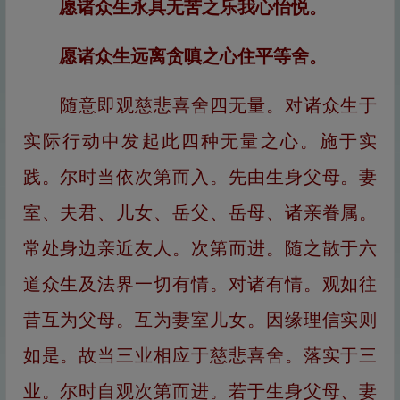
愿诸众生永具无苦之乐我心怡悦。
愿诸众生远离贪嗔之心住平等舍。
随意即观慈悲喜舍四无量。对诸众生于
实际行动中发起此四种无量之心。施于实
践。尔时当依次第而入。先由生身父母。妻
室、夫君、儿女、岳父、岳母、诸亲眷属。
常处身边亲近友人。次第而进。随之散于六
道众生及法界一切有情。对诸有情。观如往
昔互为父母。互为妻室儿女。因缘理信实则
如是。故当三业相应于慈悲喜舍。落实于三
业。尔时自观次第而进。若于生身父母、妻