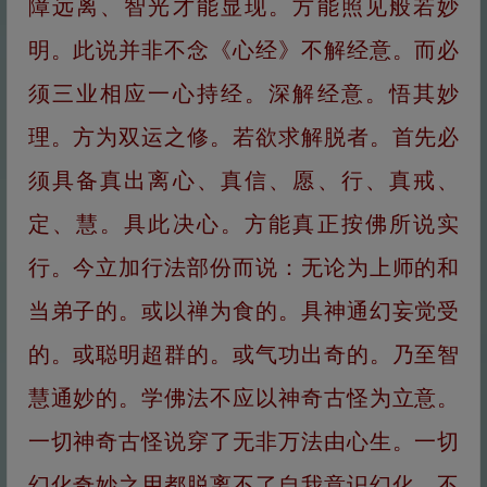
障远离、智光才能显现。方能照见般若妙
明。此说并非不念《心经》不解经意。而必
须三业相应一心持经。深解经意。悟其妙
理。方为双运之修。若欲求解脱者。首先必
须具备真出离心、真信、愿、行、真戒、
定、慧。具此决心。方能真正按佛所说实
行。今立加行法部份而说：无论为上师的和
当弟子的。或以禅为食的。具神通幻妄觉受
的。或聪明超群的。或气功出奇的。乃至智
慧通妙的。学佛法不应以神奇古怪为立意。
一切神奇古怪说穿了无非万法由心生。一切
幻化奇妙之用都脱离不了自我意识幻化。不