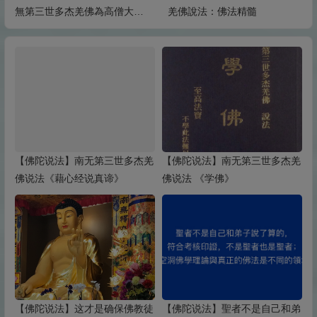
無第三世多杰羌佛為高僧大德
羌佛說法：佛法精髓
們說法：佛弟子行正道正行的
要旨
【佛陀说法】南无第三世多杰羌
【佛陀说法】南无第三世多杰羌
佛说法《藉心经说真谛》
佛说法 《学佛》
【佛陀说法】这才是确保佛教徒
【佛陀说法】聖者不是自己和弟