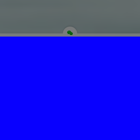
为“页脚小工具”添加小工具
Copyright © 菩提圣境 版权所有.
主题选项→SEO选项卡，最下面修改页脚信息