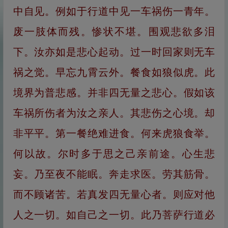
中自见。例如于行道中见一车祸伤一青年。
废一肢体而残。惨状不堪。围观悲欲多泪
下。汝亦如是悲心起动。过一时回家则无车
祸之觉。早忘九霄云外。餐食如狼似虎。此
境界为普悲感。并非四无量之悲心。假如该
车祸所伤者为汝之亲人。其悲伤之心境。却
非平平。第一餐绝难进食。何来虎狼食举。
何以故。尔时多于思之己亲前途。心生悲
妄。乃至夜不能眠。奔走求医。劳其筋骨。
而不顾诸苦。若真发四无量心者。则应对他
人之一切。如自己之一切。此乃菩萨行道必