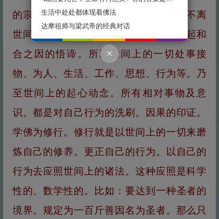
生活中处处都体现着佛法
的宗旨是一句话。那就是佛法在世间。不离
达摩祖师与梁武帝的经典对话
世间觉。因为佛法是建立在世间六大缘起和
合之因的悟谛。所以世间上的一切处事接
物、为人、生活、工作、思想、行为等。乃
至世间上的起心动念。所有相对事物及意
识。都是对自己行为的洗刷。因果的印证。
学佛为修行。修行就是以世间上的一切来磨
炼自己的修养。更正自己的行为。以自己的
行为去应照世间上的诸法。这种应照是科学
性的、数学性的。比如：要达到一种圣者的
境界。规定为一百斤善因名为圣者。那么只