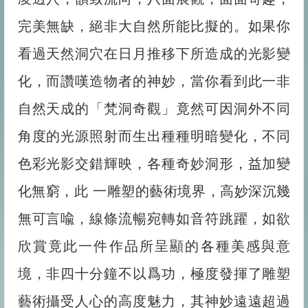
完美無缺，絕非大自然所能比擬的。如果你
看過天然洞穴在日月推移下所造成的光影變
化，而讚嘆造物者的神妙，當你看到此一非
自然天成的「梵洞奇觀」竟然可因洞外不同
角度的光源照射而生出種種明暗變化，不同
色彩光影交錯輝映，各種奇妙洞形，益加變
化無窮，此 一雕塑的藝術境界，高妙深沉幾
無可言喩，線條流暢宛轉如音符跳躍，如欲
欣賞竟此一件作品所呈顯的各種美感與意
境，非四十分鐘不以爲功，極度發揮了雕塑
藝術攝受人心的高度魅力，其神妙遠遠超過