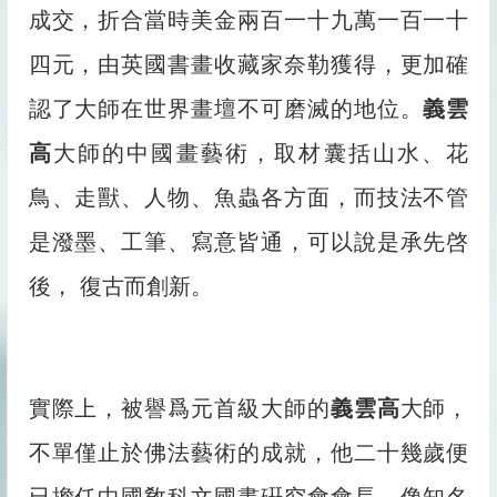
成交，折合當時美金兩百一十九萬一百一十
四元，由英國書畫收藏家奈勒獲得，更加確
認了大師在世界畫壇不可磨滅的地位。
義雲
高
大師的中國畫藝術，取材囊括山水、花
鳥、走獸、人物、魚蟲各方面，而技法不管
是潑墨、工筆、寫意皆通，可以說是承先啓
後， 復古而創新。
實際上，被譽爲元首級大師的
義雲高
大師，
不單僅止於佛法藝術的成就，他二十幾歲便