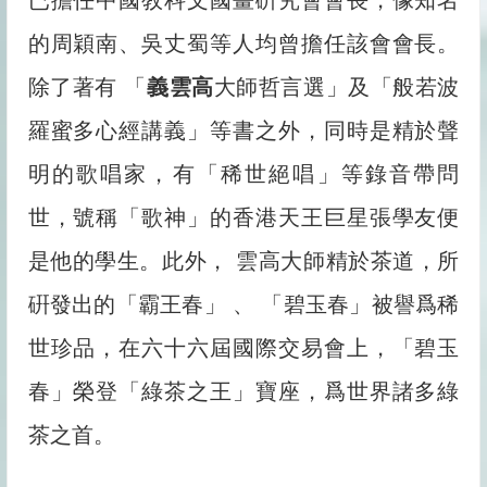
已擔任中國敎科文國畫硏究會會長，像知名
的周穎南、吳丈蜀等人均曾擔任該會會長。
除了著有 「
義雲高
大師哲言選」及「般若波
羅蜜多心經講義」等書之外，同時是精於聲
明的歌唱家，有「稀世絕唱」等錄音帶問
世，號稱「歌神」的香港天王巨星張學友便
是他的學生。此外， 雲高大師精於茶道，所
硏發出的「霸王春」 、 「碧玉春」被譽爲稀
世珍品，在六十六屆國際交易會上，「碧玉
春」榮登「綠茶之王」寶座，爲世界諸多綠
茶之首。