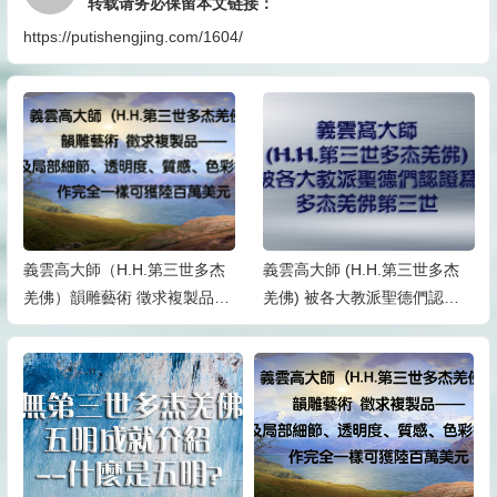
转载请务必保留本文链接：
https://putishengjing.com/1604/
義雲高大師（H.H.第三世多杰
義雲高大師 (H.H.第三世多杰
羌佛）韻雕藝術 徵求複製品
羌佛) 被各大教派聖德們認證
——形體及局部細節、透明
為多杰羌佛第三世
度、質感、色彩等須與原 作完
全一樣可獲陸百萬美元