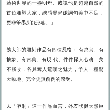
藝術世界的一盞明燈、或說他是超越自然的
首位雕塑大家，總感覺尙嫌詞句美中不足，
更非筆墨所能形容。」
最近更新
義大師的雕刻作品有四種風格： 有寫實、有
你会被旁门左道怪力乱神所迷惑吗
抽象、有古典、有現 代、件件攝人心魂、美
佛法告诉你怎么转苦为乐
不勝收，各具奪人驚嘆之魅力，予人一種驚
“既然要死亡，生命有何意义?”你的答案是什么？
生活中处处都体现着佛法
天動地、完全史無前例的感受。
达摩祖师与梁武帝的经典对话
以「溶洞」這一作品而言，外表狀似天然巨