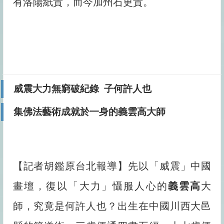
有洛陽紙貴，而今加州石更貴。
威震大力無窮破紀錄 子何許人也
集佛法藝術成就於一身的
義雲高
大師
【記者胡鑑原台北報導】先以「威震」中國
畫壇，復以「大力」懾服人心的
義雲高
大
師，究竟是何許人也？出生在中國川西大邑