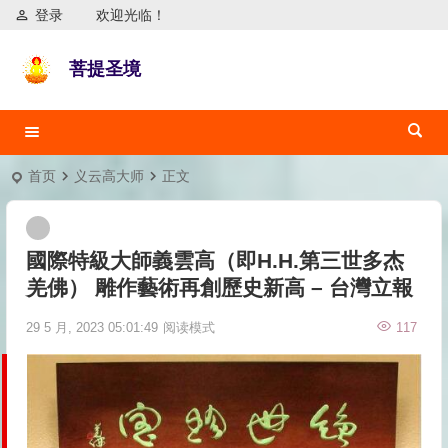
登录
欢迎光临！
菩提圣境
首页
义云高大师
正文
國際特級大師義雲高（即H.H.第三世多杰
羌佛） 雕作藝術再創歷史新高 – 台灣立報
29 5 月, 2023 05:01:49
阅读模式
117