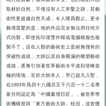
取材於自然，不僅沒有人工斧鑿之跡，其藝
術性更超越自然天成，令人嘆爲觀止。更令
藝壇震驚的是，他的作品完全無法用任何方
式仿製，即使拓印灌漿作模或電腦模擬也複
製不了，這在人類的藝術史上是絕無僅有的
突破性成就，大師以其自身圓滿的雕塑藝術
成就，逐漸引領著世界藝術水平達到登峰造
極的境地，至於大師本人，早已超凡入聖，
在1993年爲四十八國共五千六百一十二名專
家共同認定爲「中國畫壇巨匠」，被世界學
術機構授與「東方藝術大師」桂冠，並曾獲