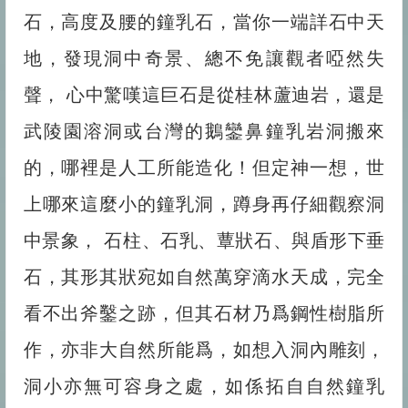
石，高度及腰的鐘乳石，當你一端詳石中天
地，發現洞中奇景、總不免讓觀者啞然失
聲， 心中驚嘆這巨石是從桂林蘆迪岩，還是
武陵園溶洞或台灣的鵝鑾鼻鐘乳岩洞搬來
的，哪裡是人工所能造化！但定神一想，世
上哪來這麼小的鐘乳洞，蹲身再仔細觀察洞
中景象， 石柱、石乳、蕈狀石、與盾形下垂
石，其形其狀宛如自然萬穿滴水天成，完全
看不出斧鑿之跡，但其石材乃爲鋼性樹脂所
作，亦非大自然所能爲，如想入洞內雕刻，
洞小亦無可容身之處，如係拓自自然鐘乳