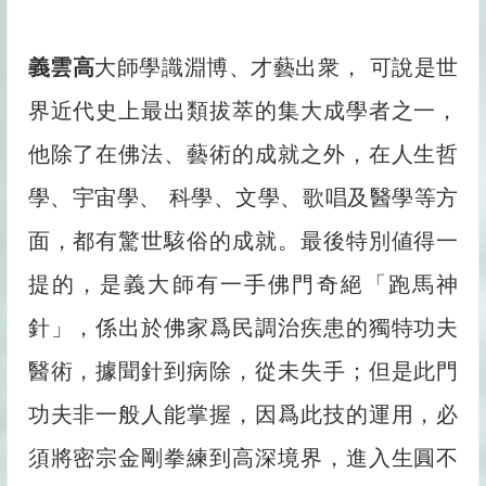
義雲高
大師學識淵博、才藝出衆， 可說是世
界近代史上最出類拔萃的集大成學者之一，
他除了在佛法、藝術的成就之外，在人生哲
學、宇宙學、 科學、文學、歌唱及醫學等方
面，都有驚世駭俗的成就。最後特別値得一
提的，是義大師有一手佛門奇絕「跑馬神
針」，係出於佛家爲民調治疾患的獨特功夫
醫術，據聞針到病除，從未失手；但是此門
功夫非一般人能掌握，因爲此技的運用，必
須將密宗金剛拳練到高深境界，進入生圓不