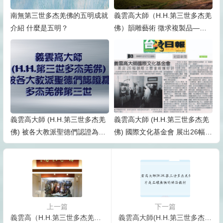
南無第三世多杰羌佛的五明成就
義雲高大師（H.H.第三世多杰羌
介紹 什麼是五明？
佛）韻雕藝術 徵求複製品——
形體及局部細節、透明度、質
感、色彩等須與原 作完全一樣
可獲陸百萬美元
義雲高大師 (H.H.第三世多杰羌
義雲高大師 (H.H.第三世多杰羌
佛) 被各大教派聖德們認證為多
佛) 國際文化基金會 展出26幅韻
杰羌佛第三世
雕立體畫頗獲好評
上一篇
下一篇
義雲高（H.H.第三世多杰羌佛）弟子呼籲國人中國畫不能再自卑了
義雲高大師(H.H.第三世多杰羌佛)才是正確無誤的佛法教材