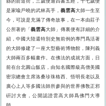
縣的箭道街，三歲便通四書五經，十七歲便
是家喩戶曉的武林高手，
義雲高
大師一生至
今，可說是充滿了傳奇故事，在一本由莊子
公所著的「
義雲高
大師」傳裏便有詳細的介
紹，中國大陸還特別史無前例的專門爲活著
的大師修建了一座大型藝術博物館，陳列義
大師兩百多幅畫作。在佛法的成就方面，日
前在台北圓山飯店，由知名國際級高僧美國
密宗總會主席洛桑珍珠格西、悟明長老以及
廣心上人等多國法師所參與的世界佛敎正邪
硏討大會，公開認證雲高大師爲佛門大導
師。