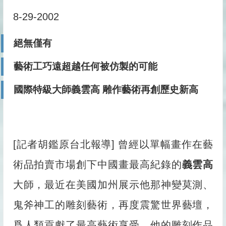
8-29-2002
絕無僅有
藝術工巧遠超越任何被仿製的可能
國際特級大師
義雲高
雕作藝術再創歷史新高
[記者胡鑑原台北報導] 曾經以單幅畫作在藝
術品拍賣市場創下中國畫最高紀錄的
義雲高
大師，最近在美國加州展示他那神變莫測、
鬼斧神工的雕刻藝術，再度震驚世界藝壇，
爲人類貢獻了最高藝術享受。他的雕刻作品