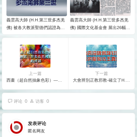
義雲高大師 (H.H.第三世多杰羌
義雲高大師 (H.H.第三世多杰羌
佛) 被各大教派聖德們認證為多
佛) 國際文化基金會 展出26幅韻
杰羌佛第三世
雕立體畫頗獲好評
上一篇
下一篇
西畫（超自然抽象色彩）—南無第三世多杰羌佛藝術上的成就
大會辨別正教邪教-確立了H.H.第三世多杰羌佛（認證前尊稱為義雲高大師）是至高無上的佛陀
0
0
评论
访客
发表评论
匿名网友