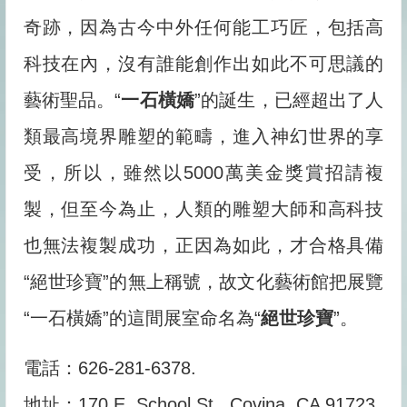
奇跡，因為古今中外任何能工巧匠，包括高
科技在內，沒有誰能創作出如此不可思議的
藝術聖品。“
一石橫嬌
”的誕生，已經超出了人
類最高境界雕塑的範疇，進入神幻世界的享
受，所以，雖然以5000萬美金獎賞招請複
製，但至今為止，人類的雕塑大師和高科技
也無法複製成功，正因為如此，才合格具備
“絕世珍寶”的無上稱號，故文化藝術館把展覽
“一石橫嬌”的這間展室命名為“
絕世珍寶
”。
電話：626-281-6378.
地址：170 E. School St., Covina, CA 91723.