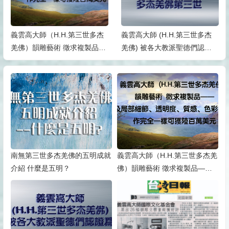
義雲高大師（H.H.第三世多杰
義雲高大師 (H.H.第三世多杰
羌佛）韻雕藝術 徵求複製品
羌佛) 被各大教派聖德們認證
——形體及局部細節、透明
為多杰羌佛第三世
度、質感、色彩等須與原 作完
全一樣可獲陸百萬美元
南無第三世多杰羌佛的五明成就
義雲高大師（H.H.第三世多杰羌
介紹 什麼是五明？
佛）韻雕藝術 徵求複製品——
形體及局部細節、透明度、質
感、色彩等須與原 作完全一樣
可獲陸百萬美元