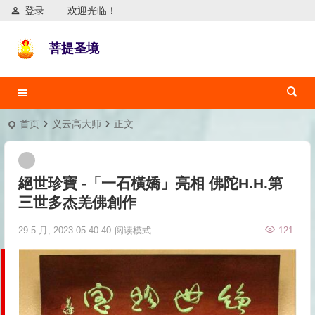
登录
欢迎光临！
菩提圣境
首页
义云高大师
正文
絕世珍寶 -「一石橫嬌」亮相 佛陀H.H.第
三世多杰羌佛創作
29 5 月, 2023 05:40:40
阅读模式
121