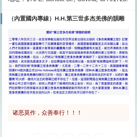
（內置國內專線）H.H.第三世多杰羌佛的韻雕
诸恶莫作，众善奉行！！！