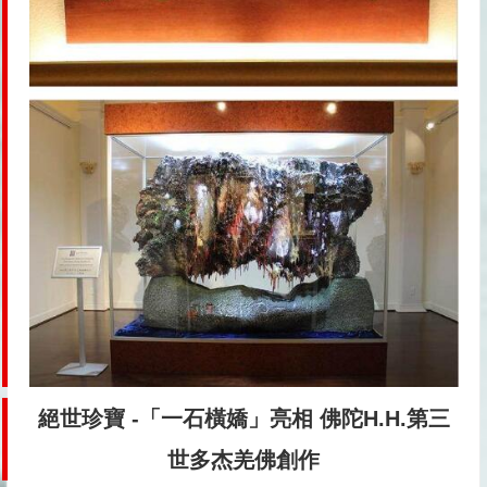
絕世珍寶 -「一石橫嬌」亮相 佛陀H.H.第三
世多杰羌佛創作