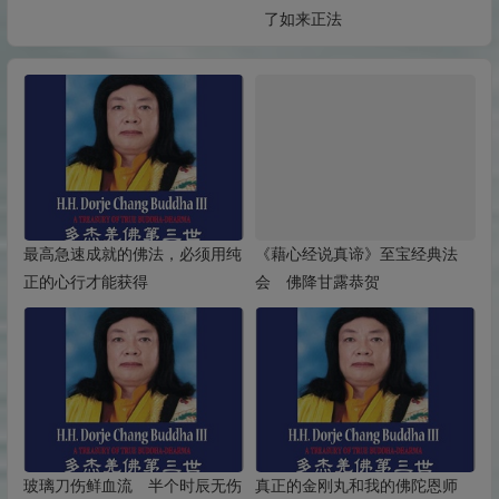
了如来正法
陀
最高急速成就的佛法，必须用纯
《藉心经说真谛》至宝经典法
正的心行才能获得
会 佛降甘露恭贺
玻璃刀伤鲜血流 半个时辰无伤
真正的金刚丸和我的佛陀恩师