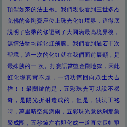
頂聖如來的法王袍。我們親眼看到三世多杰
羌佛的金剛寶座位上珠光化虹境界，這徹底
說明了密乘的修證到了大圓滿最高境界後，
無情法物均能化虹飛騰。我們看到過若干次
聖境，這一次的化虹就在我們面前展顯，是
最殊勝的一 次。打妄語當墮金剛地獄，因此
虹化境真實不虛，一切功德回向眾生大吉
祥！！最關鍵的是，五彩珠光可以說不稀
奇，是陽光折射造成的，但是，供法王袍
時，萬里晴空無滴雨，五彩珠光竟然剎那彙
聚成團，五秒鐘左右即化成一道直立長虹飛