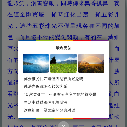
龍吟笑，滾雷響動，同時傳來異香撲鼻，就
在這金剛寶座，頓時虹化出幾千顆五彩珠
光，這些五彩珠光不僅呈現各種不同的顏
色，而且還不停的變化閃動，有的在一葉細
最近更新
草尖上，有的在草根上，有的在草中間，而
有的則在草叢空間。無論或遠或近、從什麼
方向去看，都可以看到不同的珠光閃爍，勝
你会被旁门左道怪力乱神所迷惑吗
過鑽石在強光下閃爍的光芒，並且每個人所
佛法告诉你怎么转苦为乐
看到的也不一樣。有看到五彩的，有看到白
“既然要死亡，生命有何意义?”你的答案是什么？
生活中处处都体现着佛法
光的，有看到藍光的，有的則看到的是紅
达摩祖师与梁武帝的经典对话
光、綠光。而更為神奇的是，這些光不斷改