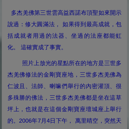
多杰羌佛第三世雲高益西諾布頂聖如來開示
說過：修大圓滿法， 如果得到最高成就，包
括成就者用過的法器、坐過的法座都能虹
化。 這確實成了事實。
照片上放光的星點所在的地方是三世多
杰羌佛修法的金剛寶座地，三世多杰羌佛為
仁波且、法師、喇嘛們舉行的內密灌頂、很
多殊勝的佛法，三世多杰羌佛都是坐在這草
坪上，也就是在這個金剛寶座壇城座上舉行
的。2006年7月4日下午， 萬里晴空，突然天