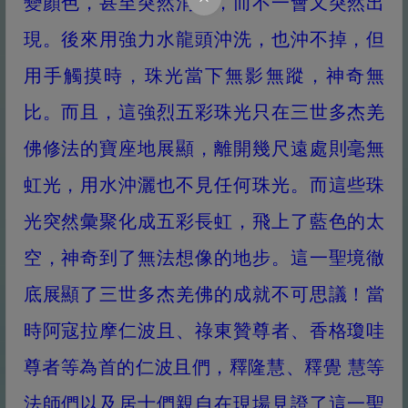
變顏色，甚至突然消失，而不一會又突然出
現。後來用強力水龍頭沖洗，也沖不掉，但
用手觸摸時，珠光當下無影無蹤，神奇無
比。而且，這強烈五彩珠光只在三世多杰羌
佛修法的寶座地展顯，離開幾尺遠處則毫無
虹光，用水沖灑也不見任何珠光。而這些珠
光突然彙聚化成五彩長虹，飛上了藍色的太
空，神奇到了無法想像的地步。這一聖境徹
底展顯了三世多杰羌佛的成就不可思議！當
時阿寇拉摩仁波且、祿東贊尊者、香格瓊哇
尊者等為首的仁波且們，釋隆慧、釋覺 慧等
法師們以及居士們親自在現場見證了這一聖