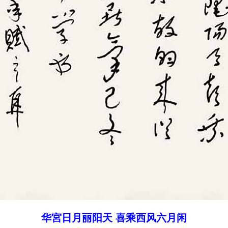
最近更新
你会被旁门左道怪力乱神所迷惑吗
佛法告诉你怎么转苦为乐
“既然要死亡，生命有何意义?”你的答案是什么？
生活中处处都体现着佛法
达摩祖师与梁武帝的经典对话
华宮日月丽阳天 喜乘西风六月闲