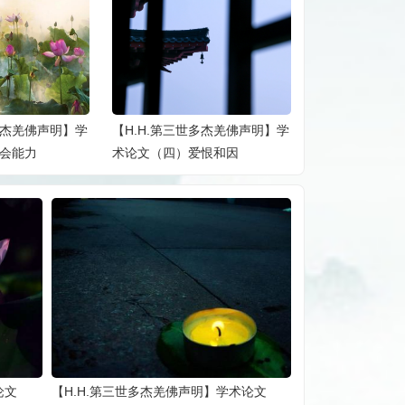
多杰羌佛声明】学
【H.H.第三世多杰羌佛工巧明】
【H.H.第三世
恨和因
茗茶简介
书法 简介
论文
【H.H.第三世多杰羌佛声明】学术论文