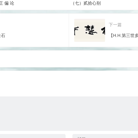
 偏 论
（七）贰拾心别
下一篇
金石
【H.H.第三