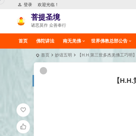
登录
欢迎光临！
菩提圣境
诸恶莫作 众善奉行
首页
佛陀讲法
南无羌佛
世界佛教总部公告
首页
妙谙五明
【H.H.第三世多杰羌佛工巧明
【H.