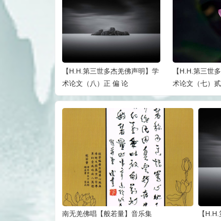
世多杰羌佛声明】学
【H.H.第三世多杰羌佛声明】学
【H.H.第三
 偏 论
术论文（七）贰拾心别
术论文（六）
南无羌佛唱【般若量】音乐集
【H.