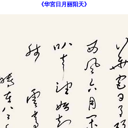
《华宮日月丽阳天》