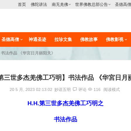
首页
佛陀讲法
南无羌佛
世界佛教总部公告
圣德高
圣德高僧
神通圣迹
拉珍文集
佛教故事
佛教影视
】书法作品 《华宮日月丽阳天》
H.第三世多杰羌佛工巧明】书法作品 《华宮日月
20 5 月, 2023 02:13:02
妙谙五明
评论
116
阅读模式
H.H.第三世多杰羌佛工巧明之
书法作品