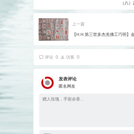
（八）正
上一篇
【H.H.第三世多杰羌佛工巧明】
0
0
评论
访客
发表评论
匿名网友