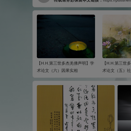
转载请务必保留本文链接：
https://putishe
世多杰羌佛声明】学
【H.H.第三世多杰羌佛声明】学
【H.H.第三世
因果实相
术论文（五）社会能力
术论文（四）爱