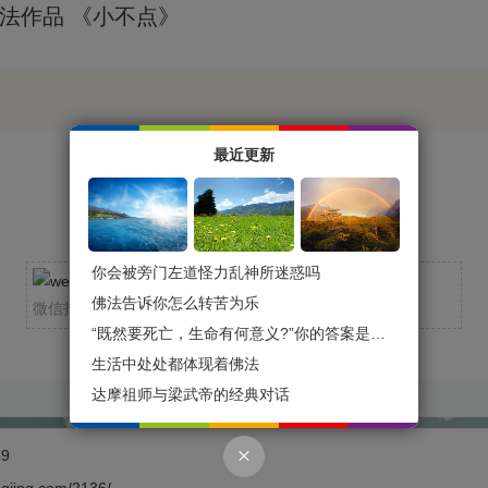
最近更新
你会被旁门左道怪力乱神所迷惑吗
我的微信
佛法告诉你怎么转苦为乐
微信扫一扫
“既然要死亡，生命有何意义?”你的答案是什么？
生活中处处都体现着佛法
达摩祖师与梁武帝的经典对话
49