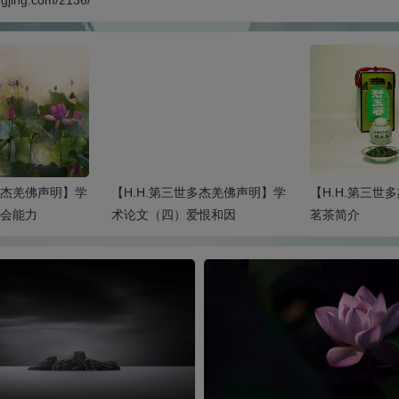
ngjing.com/2136/
多杰羌佛声明】学
【H.H.第三世多杰羌佛工巧明】
【H.H.第三世
恨和因
茗茶简介
书法 简介