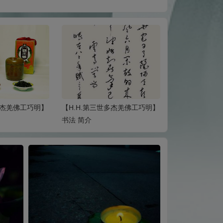
多杰羌佛工巧明】
【H.H.第三世多杰羌佛工巧明】
【H.H.第三世
瓷砖——世界上最美的建築材料
术论文（三）识