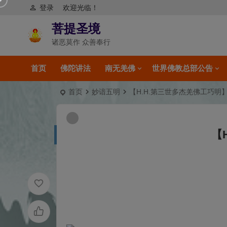
登录
欢迎光临！
菩提圣境
诸恶莫作 众善奉行
首页
佛陀讲法
南无羌佛
世界佛教总部公告
首页
妙谙五明
【H.H.第三世多杰羌佛工巧明
【