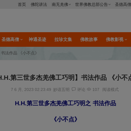
首页
佛陀讲法
南无羌佛
世界佛教总部公告
圣德高
圣德高僧
神通圣迹
拉珍文集
佛教故事
佛教影视
】书法作品 《小不点》
H.H.第三世多杰羌佛工巧明】书法作品 《小不
7 6 月, 2023 02:23:49
妙谙五明
评论
107
阅读模式
H.H.第三世多杰羌佛工巧明之 书法作品
《小不点》