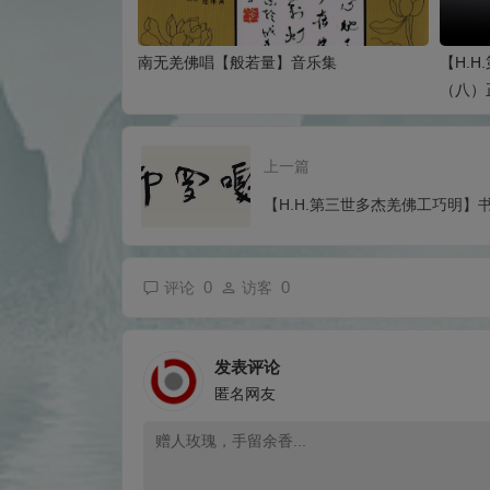
南无羌佛唱【般若量】音乐集
【H.
（八）正
上一篇
【H.H.第三世多杰羌佛工巧明】
0
0
评论
访客
发表评论
匿名网友