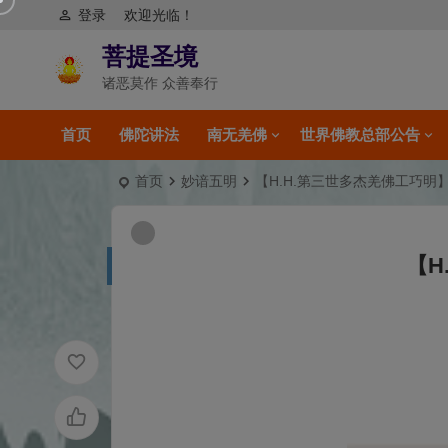
登录
欢迎光临！
菩提圣境
诸恶莫作 众善奉行
首页
佛陀讲法
南无羌佛
世界佛教总部公告
首页
妙谙五明
【H.H.第三世多杰羌佛工巧明
【H