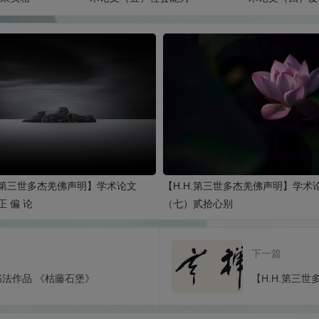
H.第三世多杰羌佛声明】学术论文
【H.H.第三世多杰羌佛声明】学术
 偏 论
（七）贰拾心别
下一篇
书法作品 《枯藤石堡》
【H.H.第三