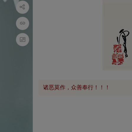
诸恶莫作，众善奉行！！！