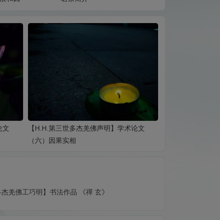
论文
【H.H.第三世多杰羌佛声明】学术论文
（六）因果实相
世多杰羌佛工巧明】书法作品 《禪 玄》