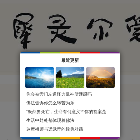
最近更新
你会被旁门左道怪力乱神所迷惑吗
佛法告诉你怎么转苦为乐
“既然要死亡，生命有何意义?”你的答案是什么？
生活中处处都体现着佛法
达摩祖师与梁武帝的经典对话