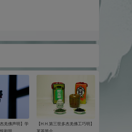
多杰羌佛声明】学
【H.H.第三世多杰羌佛工巧明】
【H.H.第三世
恨和因
茗茶简介
书法 简介