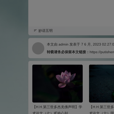
妙谙五明
本文由
admin
发表于 7 6 月, 2023 02:27:
转载请务必保留本文链接：
https://putishe
世多杰羌佛声明】学
【H.H.第三世多杰羌佛声明】学
【H.H.第三
 偏 论
术论文（七）贰拾心别
术论文（六）