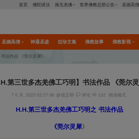
首页
佛陀讲法
南无羌佛
世界佛教总部公告
圣德高
圣德高僧
神通圣迹
拉珍文集
佛教故事
佛教影视
】书法作品 《莞尔灵犀》
.H.第三世多杰羌佛工巧明】书法作品 《莞尔
7 6 月, 2023 02:27:06
妙谙五明
评论
132
阅读模式
H.H.第三世多杰羌佛工巧明之 书法作品
《莞尔灵犀
》