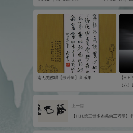
南无羌佛唱【般若量】音乐集
【H.
（八）正
上一篇
【H.H.第三世多杰羌佛工巧明】