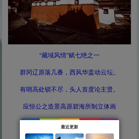
“藏域风情”赋七绝之一
群冈辽原落几番，西风华盖动云坛。
有哨高处锁不尽，头人首度论主贤。
应恒公之造景高原碧海所制立体画
“藏域风情”赋七绝之二
最近更新