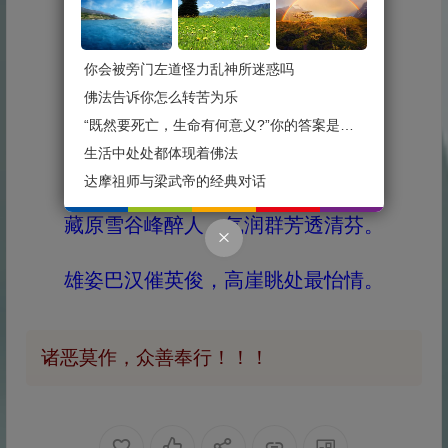
峰姿绝活雪域娇，山情云贺艳妖娆。
搏开窗前壁上眼，图中塑景问风骚。
你会被旁门左道怪力乱神所迷惑吗
佛法告诉你怎么转苦为乐
应恒公之造景高原碧海所制立体画
“既然要死亡，生命有何意义?”你的答案是什么？
生活中处处都体现着佛法
“藏域风情”赋七绝之三
达摩祖师与梁武帝的经典对话
藏原雪谷峰醉人，气润群芳透清芬。
雄姿巴汉催英俊，高崖眺处最怡情。
诸恶莫作，众善奉行！！！