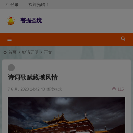
登录
欢迎光临！
菩提圣境
首页
妙谙五明
正文
诗词歌赋藏域风情
7 6 月, 2023 14:42:43
阅读模式
115