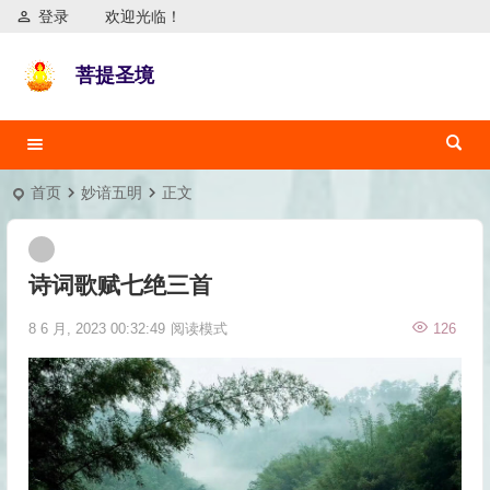
登录
欢迎光临！
菩提圣境
首页
妙谙五明
正文
诗词歌赋七绝三首
8 6 月, 2023 00:32:49
阅读模式
126