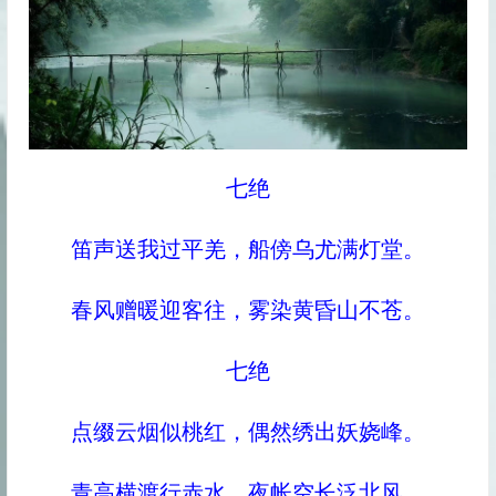
七绝
笛声送我过平羌，船傍乌尤满灯堂。
春风赠暖迎客往，雾染黄昏山不苍。
七绝
点缀云烟似桃红，偶然绣出妖娆峰。
青高横渡行赤水，夜帐空长泛北风。