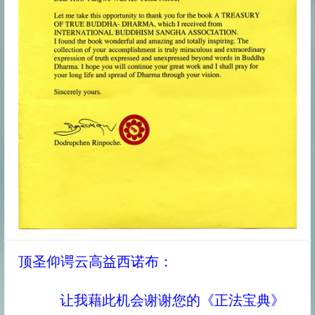
顶圣仰谔云高益西诺布：
让我藉此机会谢谢您的《正法宝典》