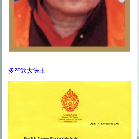
最近更新
多智欽大法王
你会被旁门左道怪力乱神所迷惑吗
佛法告诉你怎么转苦为乐
“既然要死亡，生命有何意义?”你的答案是什么？
生活中处处都体现着佛法
达摩祖师与梁武帝的经典对话