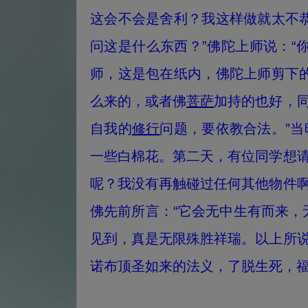
这会不会是舍利？我这样做就太不
问这是什么东西？”佛陀上师说：“
师，这是包在纸内，佛陀上师剪下
么来的，或者佛
菩萨
加持的也好，
自我的
修行
问题，要依教合法。”
一些白棉花。第二天，有位同学想
呢？我没有再触碰过任何其他物件
佛先前所言：“它会无中生有而来，
见到，真是无限殊胜祥瑞。以上所
诺布顶圣如来的法义，了脱生死，