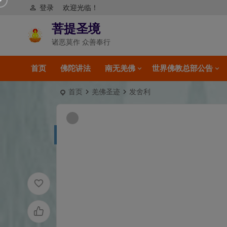
登录
欢迎光临！
菩提圣境
诸恶莫作 众善奉行
首页
佛陀讲法
南无羌佛
世界佛教总部公告
首页
羌佛圣迹
发舍利