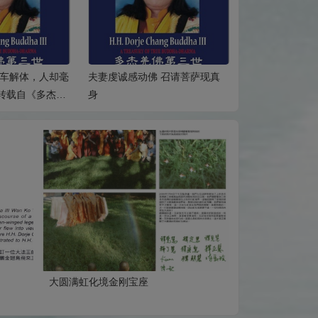
车解体，人却毫
夫妻虔诚感动佛 召请菩萨现真
佛降甘露录影带
文转载自《多杰羌
身
界
大圆满虹化境金刚宝座