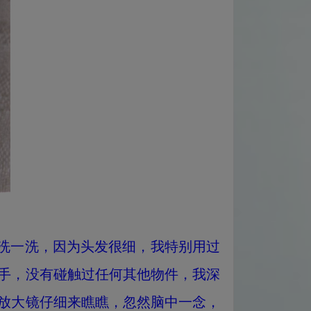
发洗一洗，因为头发很细，我特别用过
手，没有碰触过任何其他物件，我深
放大镜仔细来瞧瞧，忽然脑中一念，