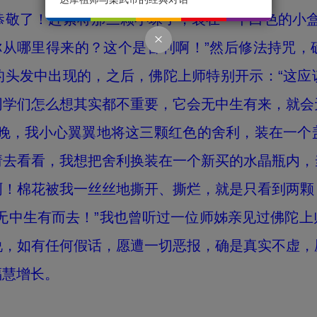
恭敬了！赶紧将那三颗小珠子，装在一个白色的小盒
你从哪里得来的？这个是舍利啊！”然后修法持咒
的头发中出现的，之后，佛陀上师特别开示：“这应
同学们怎么想其实都不重要，它会无中生有来，就会
当晚，我小心翼翼地将这三颗红色的舍利，装在一个
请去看看，我想把舍利换装在一个新买的水晶瓶内，
啊！棉花被我一丝丝地撕开、撕烂，就是只看到两颗
无中生有而去！”我也曾听过一位师姊亲见过佛陀
说，如有任何假话，愿遭一切恶报，确是真实不虚，
福慧增长。