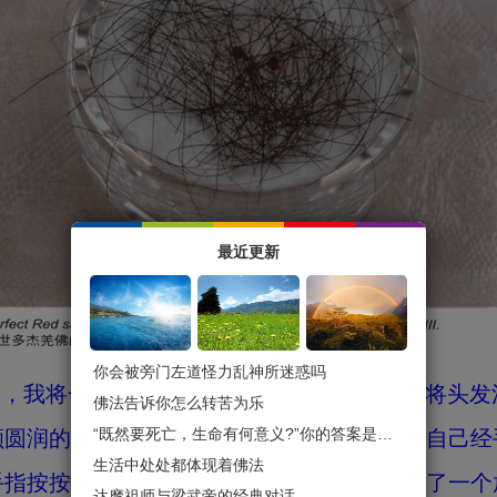
最近更新
你会被旁门左道怪力乱神所迷惑吗
天，我将一些尚未打开的纸包拿出来整理，想将头
佛法告诉你怎么转苦为乐
“既然要死亡，生命有何意义?”你的答案是什么？
颗圆润的红色小珠子在其间，因所有过程是我自己经
生活中处处都体现着佛法
手指按按看，这小珠子是软的还是硬的？还拿了一个
达摩祖师与梁武帝的经典对话