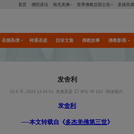
首页
佛陀讲法
南无羌佛
世界佛教总部公告
圣德高
圣德高僧
神通圣迹
拉珍文集
佛教故事
佛教影视
发舍利
15 6 月, 2023 14:34:01
羌佛圣迹
评论
152
阅读模式
发
舍利
──本文转载自《
多杰羌佛第三世
》