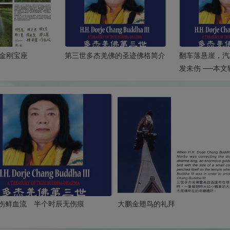
金刚宝座
第三世多杰羌佛的圣迹佛格简介
翻车落悬崖，汽
发未伤 ──本
佛第三世》
伤鲜血流 半个时辰无伤痕
大鹏金翅鸟的礼拜