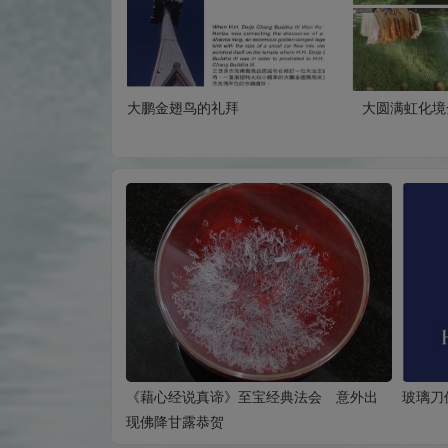
流 半个时辰无伤
大鹏金翅鸟的礼拜
大圆满虹化境
《藉心经说真谛》至宝经典法会 意外出
玻璃刀
现佛降甘露恭贺