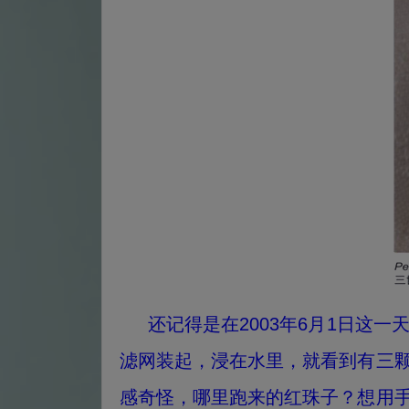
还记得是在2003年6月1日这一
滤网装起，浸在水里，就看到有三
感奇怪，哪里跑来的红珠子？想用