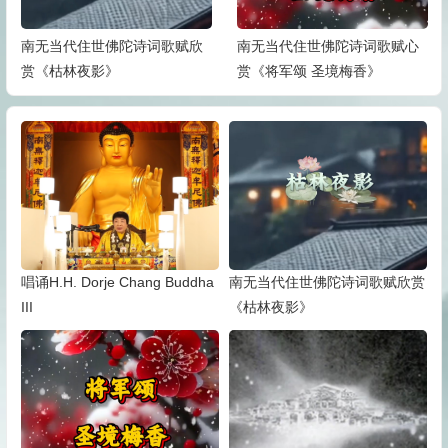
南无当代住世佛陀诗词歌赋欣
南无当代住世佛陀诗词歌赋心
赏《枯林夜影》
赏《将军颂 圣境梅香》
唱诵H.H. Dorje Chang Buddha
南无当代住世佛陀诗词歌赋欣赏
III
《枯林夜影》