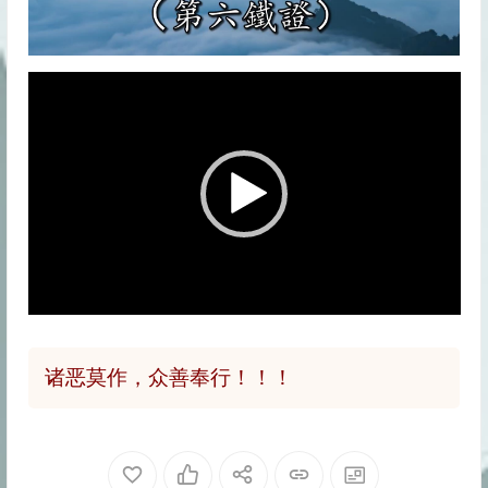
视
频
播
放
器
诸恶莫作，众善奉行！！！