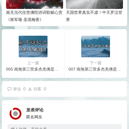
南无当代住世佛陀诗词歌赋心赏
天国世界真实不虚！中天罗汉世
《将军颂 圣境梅香》
界
上一篇
下一篇
005 南無第三世多杰羌佛是合理、合法、鐵證如山的佛陀。六大無可辯駁之鐵證之第一鐵證。
007 南無第三世多杰羌佛是合理、合法、鐵證如山的佛陀。六大無可辯駁之鐵證（1至6合集）
0
0
评论
访客
发表评论
匿名网友