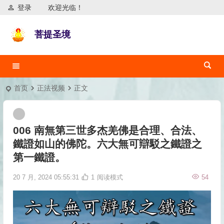
登录
欢迎光临！
菩提圣境
首页
正法视频
正文
006 南無第三世多杰羌佛是合理、合法、
鐵證如山的佛陀。六大無可辯駁之鐵證之
第一鐵證。
20 7 月, 2024 05:55:31
1
阅读模式
54