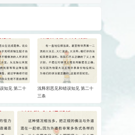
误知见 第二十
浅释邪恶见和错误知见 第二十
浅释邪恶见和错
三条
二条