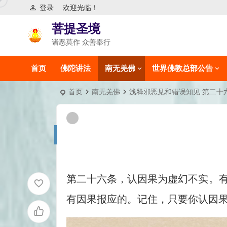
登录
欢迎光临！
菩提圣境
诸恶莫作 众善奉行
首页
佛陀讲法
南无羌佛
世界佛教总部公告
首页
南无羌佛
浅释邪恶见和错误知见 第二十
第二十六条，认因果为虚幻不实。
有因果报应的。记住，只要你认因