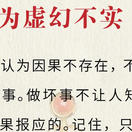
最近更新
你会被旁门左道怪力乱神所迷惑吗
佛法告诉你怎么转苦为乐
“既然要死亡，生命有何意义?”你的答案是什么？
生活中处处都体现着佛法
达摩祖师与梁武帝的经典对话