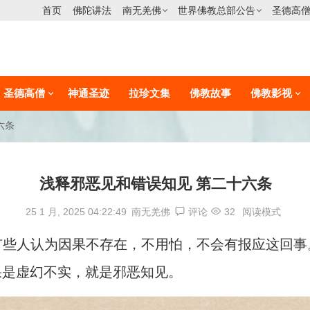
首页
佛陀讲法
南无羌佛
世界佛教总部公告
圣德高
圣德高僧
神通圣迹
拉珍文集
佛教故事
佛教影视
六条
浅释邪恶见和错误知见 第二十六条
25 1 月, 2025 04:22:49
南无羌佛
评论
32
阅读模式
有些人认为因果不存在，不用怕，不会有报应这回事
果是虚幻不实，就是邪恶知见。