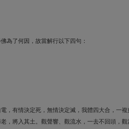
學佛為了何因，故當解行以下四句：
如電，有情決定死，無情決定滅，我體四大合，一複
歸老，將入其土。觀聲響、觀流水，一去不回頭，觀