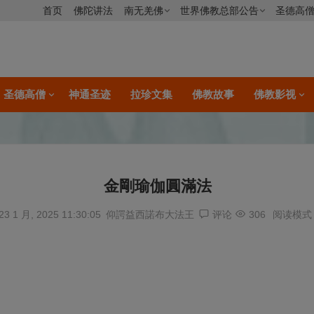
首页
佛陀讲法
南无羌佛
世界佛教总部公告
圣德高
圣德高僧
神通圣迹
拉珍文集
佛教故事
佛教影视
金剛瑜伽圓滿法
23 1 月, 2025 11:30:05
仰諤益西諾布大法王
评论
306
阅读模式