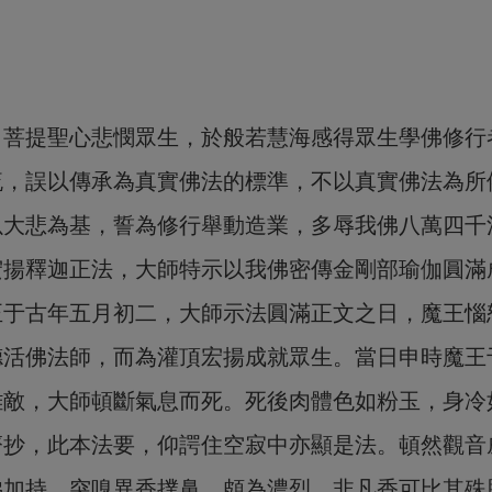
，菩提聖心悲憫眾生，於般若慧海感得眾生學佛修行
流，誤以傳承為真實佛法的標準，不以真實佛法為所
以大悲為基，誓為修行舉動造業，多辱我佛八萬四千
宏揚釋迦正法，大師特示以我佛密傳金剛部瑜伽圓滿
正于古年五月初二，大師示法圓滿正文之日，魔王惱
德活佛法師，而為灌頂宏揚成就眾生。當日申時魔王
難敵，大師頓斷氣息而死。死後肉體色如粉玉，身冷
齊抄，此本法要，仰諤住空寂中亦顯是法。頓然觀音
佛加持，突嗅異香撲鼻，頗為濃烈，非凡香可比其殊