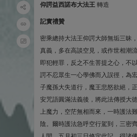
仰諤益西諾布大法王
轉造
記實禮贊
密乘總持大法王仰諤大師無垢三昧
真義，多在高談空見，或作世相潮
即犯輕罪，反之不生菩提之心，不
諤不忍眾生一心學佛而入誤徑，為
子魔孫大失道行，魔王悲怒欲絕，
安咒語圓滿法義後，將此法傳授大
上魔力，空茫無相而來，一時護法
陰。爾時護法急呼空行駕到，三密
人間。五月初三日修定此記，得諸