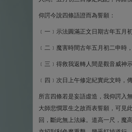
仰諤今說四條語證而為誓願：
﹝一﹞示法圓滿正文日期古年五月初
﹝二﹞魔害時間古年五月初二申時
﹝三﹞得救我返轉人間是觀音威神
﹝四﹞次日上午修定紀實此文時，
所言四條若是妄語虛造，我仰諤入
大師悲憫眾生之故而表誓願，可見
回，斷此無上法緣。道高一尺，魔
亦招到利色魔重擊，幾乎打掉道行