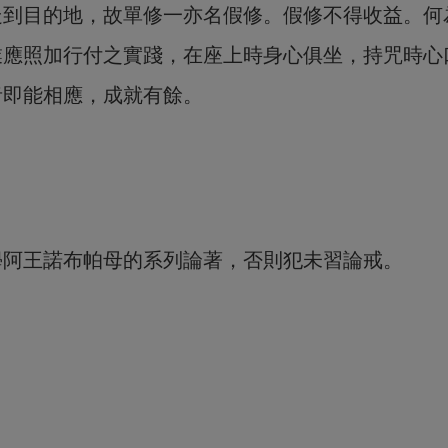
走到目的地，故單修一亦名假修。假修不得收益。何
業應照加行付之實踐，在座上時身心俱坐，持咒時心
者即能相應，成就有餘。
學阿王諾布帕母的系列論著，否則犯未習論戒。