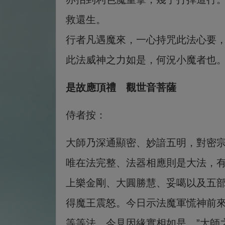
救還生。
行者凡遇魔來，一心持咒此法心要
此法威神之力如是，何況小魔者也
是故應頂禮 觀世音菩薩
侍者按：
大師乃深通顯密、妙諳五明，對密宗
唯在法完整、法器相應則是大法，有
上樂金剛、大圓勝慧、妥噶以及五
得魔王震怒。今日示法魔軍慌神前
等等法，今見因緣實相如是。”大師