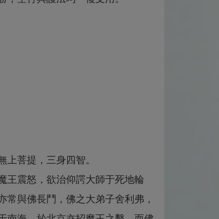
無上菩提，三身四智。
魔王震怒，欲治仰諤大師于死地輪
亦常與佛長鬥，佛之大弟子舍利弗，
于南海，於北京亦招魔王之擊，而佛