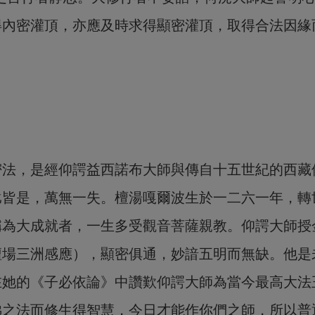
得內密灌頂，亦應及時求得顯密灌頂，取得合法因緣
密法，是經仰諤益西諾布大師與傳自十五世紀的西藏
比皆是，萬無一失。
檀湯嘎爾波生於一二六一年，轉
稱為大成就者，一生多受觀音菩薩親教。
仰諤大師授
壇場三洲感應），顯密俱通，妙諳五明而無缺。他是
在她的《子必依論》中讚歎仰諤大師為當今最高大法
佛之法而修生得智慧，今日才能作你們之師，所以普