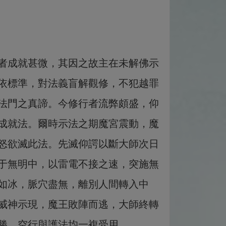
者成就甚微，其因之故主在未解佛示
依標準，對法義盲解觀修，不犯越罪
法門之真諦。今修行者流弊頗盛，仰
成就法。爾時示法之期魔宮震動，魔
怒欲滅此法。先滅仰諤以斷大師次日
于無明中，以雷電不接之速，突施無
如冰，脈穴盡無，離別人間轉入中
威神示現，魔王敗陣而逃，大師終轉
勝，空行與護法均一複受用。