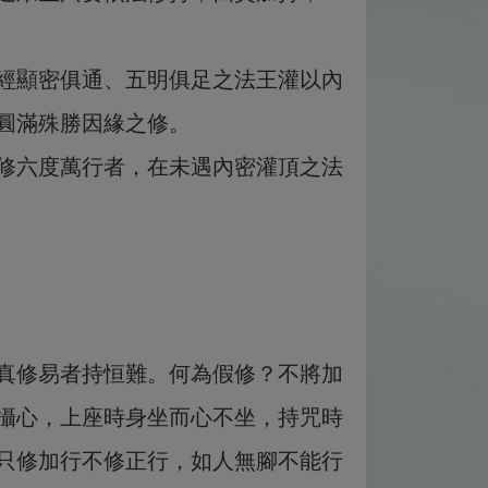
經顯密俱通、五明俱足之法王灌以內
圓滿殊勝因緣之修。
修六度萬行者，在未遇內密灌頂之法
真修易者持恒難。何為假修？不將加
攝心，上座時身坐而心不坐，持咒時
只修加行不修正行，如人無腳不能行