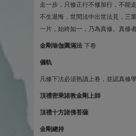
走一步，只修正行不修加行，不能
不生退悔，世間法中出世法見，三
一片，始終如一，乃為真修。真修
金剛瑜伽圓滿法
下卷
儀軌
凡修下法必須熟讀上卷，並認真修
頂禮密乘諸教金剛上師
頂禮十方諸佛菩薩
金剛總持