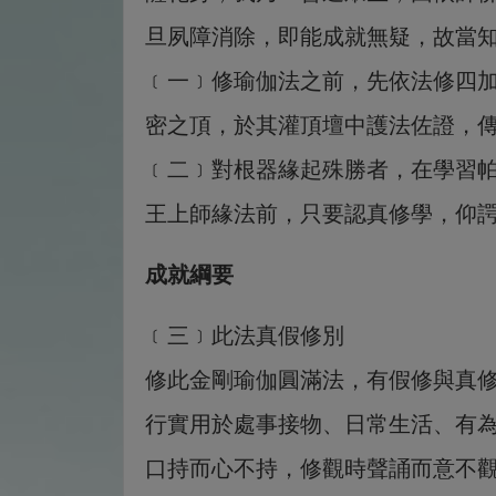
旦夙障消除，即能成就無疑，故當
﹝一﹞修瑜伽法之前，先依法修四
密之頂，於其灌頂壇中護法佐證，
﹝二﹞對根器緣起殊勝者，在學習
王上師緣法前，只要認真修學，仰
成就綱要
﹝三﹞此法真假修別
修此金剛瑜伽圓滿法，有假修與真
行實用於處事接物、日常生活、有
口持而心不持，修觀時聲誦而意不