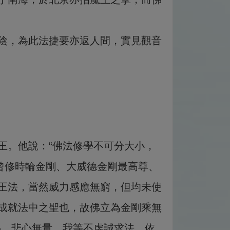
陰，為此法捷要亦返人間，實見觀音
王。他說：“佛法修學不可分大小，
曾修時輪金剛、大威德金剛最高尊、
王法，當然威力感應無窮，但均未使
成就法中之聖也，故佛立為金剛乘無
心，悲心無量，我等不虔誠求法，依