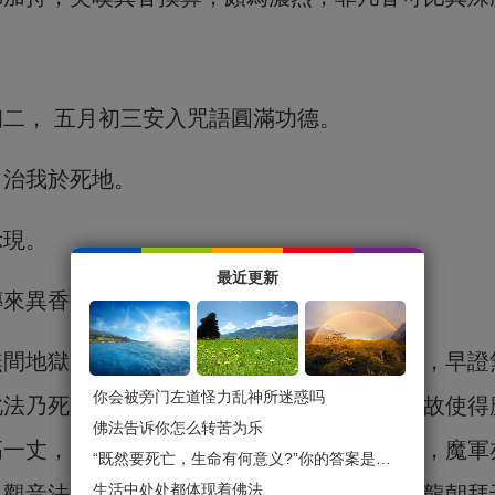
二， 五月初三安入咒語圓滿功德。
，治我於死地。
示現。
最近更新
傳來異香撲鼻。
無間地獄，若是真實不虛，我與眾生福慧齊生，早證
你会被旁门左道怪力乱神所迷惑吗
此法乃死敵之王，渡生之無上圓滿金剛部法，故使得
佛法告诉你怎么转苦为乐
高一丈，大法招大魔，小法招小魔。世尊在世，魔軍
“既然要死亡，生命有何意义?”你的答案是什么？
生活中处处都体现着佛法
。觀音法大成就者白尊者，能感諸天護法，七龍朝拜