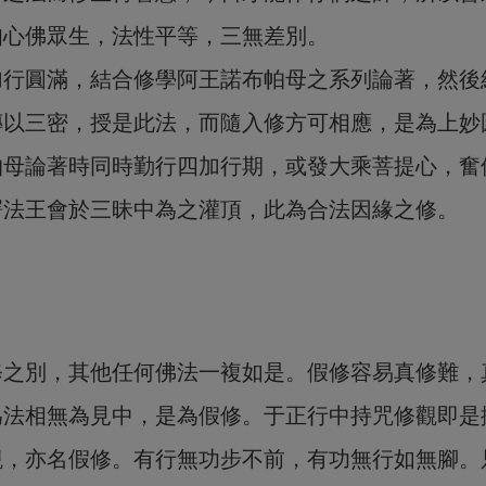
知心佛眾生，法性平等，三無差別。
加行圓滿，結合修學阿王諾布帕母之系列論著，然後
傳以三密，授是此法，而隨入修方可相應，是為上妙
帕母論著時同時勤行四加行期，或發大乘菩提心，奮
諤法王會於三昧中為之灌頂，此為合法因緣之修。
修之別，其他任何佛法一複如是。假修容易真修難，
為法相無為見中，是為假修。于正行中持咒修觀即是
觀，亦名假修。有行無功步不前，有功無行如無腳。