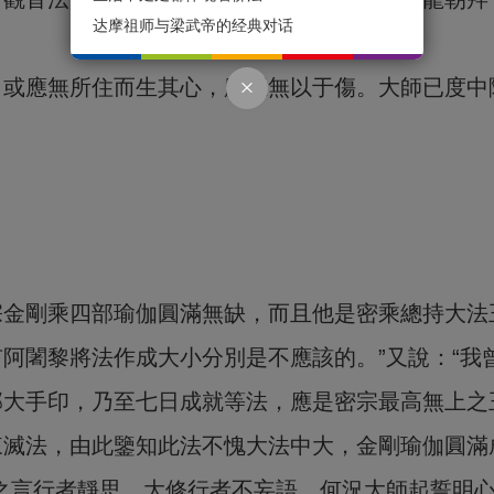
达摩祖师与梁武帝的经典对话
，或應無所住而生其心，魔王無以于傷。
大師已度中
。
金剛乘四部瑜伽圓滿無缺，而且他是密乘總持大法
阿闍黎將法作成大小分別是不應該的。”又說：“我
部大手印，乃至七日成就等法，應是密宗最高無上之
來滅法，由此鑒知此法不愧大法中大，金剛瑜伽圓滿
之言行者靜思。大修行者不妄語，何況大師起誓明