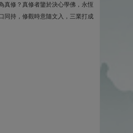
為真修？真修者鑒於決心學佛，永恆
口同持，修觀時意隨文入，三業打成