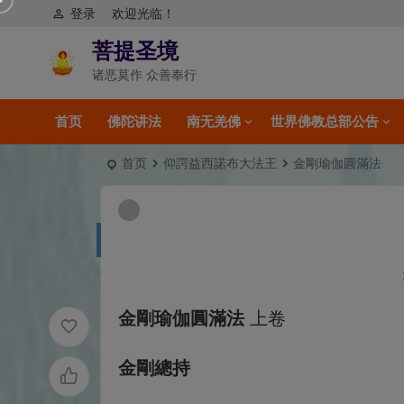
登录
欢迎光临！
菩提圣境
诸恶莫作 众善奉行
首页
佛陀讲法
南无羌佛
世界佛教总部公告
首页
仰諤益西諾布大法王
金剛瑜伽圓滿法
金剛瑜伽圓滿法
上卷
金剛總持