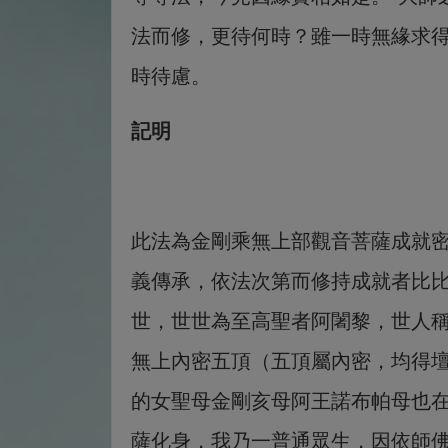
法而修，更待何時？雖一時無緣求
時待慮。
記明
此法為金剛乘無上部觀音菩薩成就
義傳承，依法次第而修持成就者比
世，世世為至高聖者阿闍黎，世人
無上內密五頂（五頂屬內密，均得
的女聖母金剛亥母阿王諾布帕母也
薩化身，我乃一普通眾生，因依師