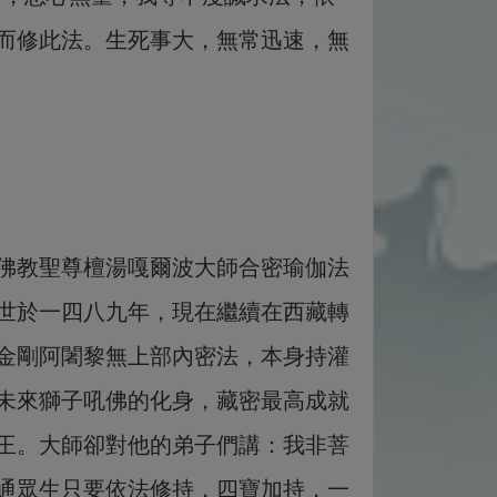
而修此法。生死事大，無常迅速，無
佛教聖尊檀湯嘎爾波大師合密瑜伽法
世於一四八九年，現在繼續在西藏轉
金剛阿闍黎無上部內密法，本身持灌
未來獅子吼佛的化身，藏密最高成就
王。大師卻對他的弟子們講：我非菩
通眾生只要依法修持，四寶加持，一