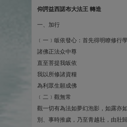
仰諤益西諾布大法王 轉造
一、加行
﹝一﹞皈依發心：首先得明瞭修行
諸佛正法众中尊
直至菩提我皈依
我以所修諸資糧
為利眾生願成佛
﹝二﹞觀無常
觀一切有為法如夢幻泡影，如露亦
別、事時推歲，乃至青越壯，由壯