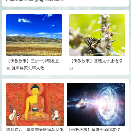
【佛教故事】三步一拜朝礼五
【佛教故事】墓魄太子止语净
台 饥寒将死乞丐来救
业
四月初八，恭迎南无释迦牟尼佛
【佛教故事】被饿死的阿罗汉