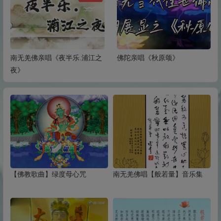
南无羌佛亲唱《夜半乐.浦江之
佛陀亲唱《秋原颂》
夜》
【佛教歌曲】绿度母心咒
南无羌佛唱【般若量】音乐集