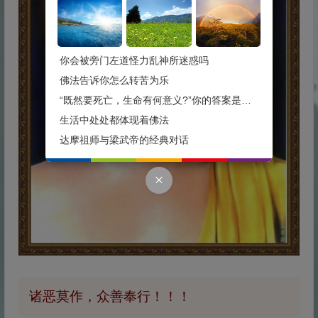
你会被旁门左道怪力乱神所迷惑吗
佛法告诉你怎么转苦为乐
“既然要死亡，生命有何意义?”你的答案是什么？
生活中处处都体现着佛法
达摩祖师与梁武帝的经典对话
诸恶莫作，众善奉行！！！