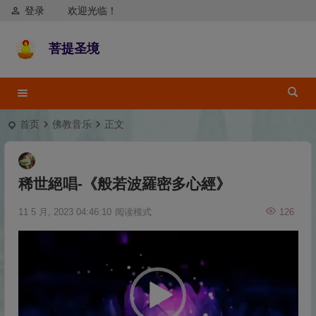
登录
欢迎光临！
菩提圣境
首页
佛教音乐
正文
稀世絕唱-《般若波羅密多心經》
11 5 月, 2023 04:46:10
阅读模式
126
视
频
播