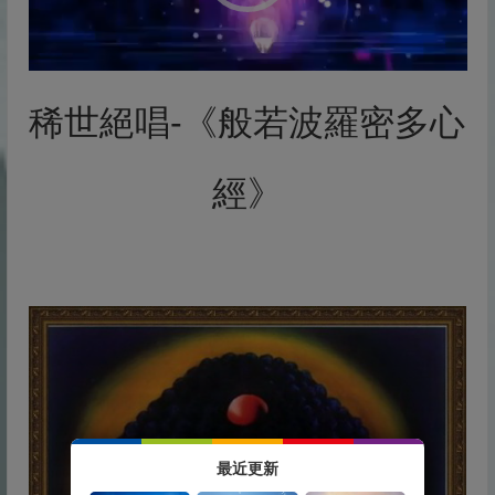
放
器
稀世絕唱-《般若波羅密多心
經》
最近更新