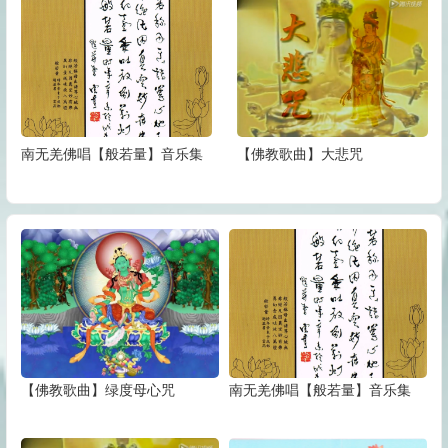
南无羌佛唱【般若量】音乐集
【佛教歌曲】大悲咒
【佛教歌曲】绿度母心咒
南无羌佛唱【般若量】音乐集