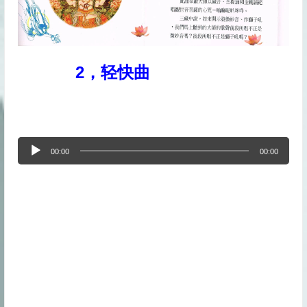
2，轻快曲
音
00:00
00:00
频
播
放
器