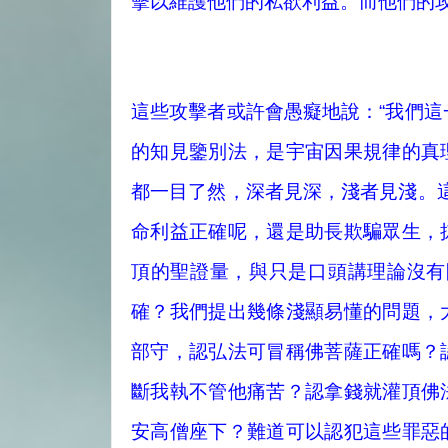
擊以維護他們的私欲利益。而他們的
這些攻擊者或許會愚癡地說：“我們
的知見鑒別法，是宇宙因果規律的真
都一目了然，深者見深，淺者見淺。
命利益正確呢，還是助長欺騙眾生，
頂的聖證量，與只是口頭講理論沒有
確？我們提出幾條淺顯易懂的問題，
部守，認弘法可冒稱佛菩薩正確嗎？
斷我執不管他痛苦？認拿錢就灌頂佛
安高僧座下？難道可以認犯這些罪惡