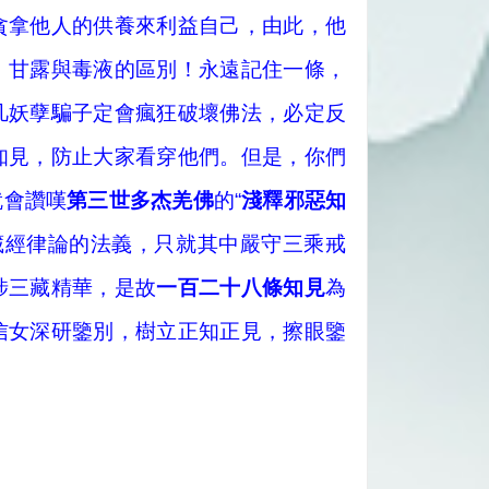
貪拿他人的供養來利益自己，由此，他
，甘露與毒液的區別！永遠記住一條，
凡妖孽騙子定會瘋狂破壞佛法，必定反
知見，防止大家看穿他們。但是，你們
就會讚嘆
第三世多杰羌佛
的“
淺釋邪惡知
藏經律論的法義，只就其中嚴守三乘戒
涉三藏精華，是故
一百二十八條知見
為
信女深研鑒別，樹立正知正見，擦眼鑒