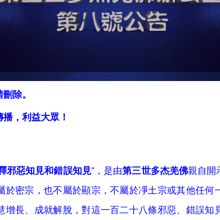
請刪除。
傳播，利益大眾！
釋邪惡知見和錯誤知見
”，是由
第三世多杰羌佛
親自開
屬於密宗，也不屬於顯宗，不屬於凈土宗或其他任何
慧增長、成就解脫，對這一百二十八條邪惡、錯誤知