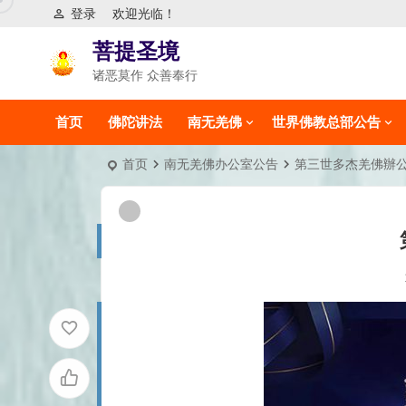
登录
欢迎光临！
菩提圣境
诸恶莫作 众善奉行
首页
佛陀讲法
南无羌佛
世界佛教总部公告
首页
南无羌佛办公室公告
第三世多杰羌佛辦公室 