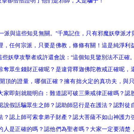
攻擊卻恰恰證明了他們是邪師，又是騙子！
這一派與這些知見無關。”千萬記住，只有邪魔妖孽派才
理，任何宗派，只要是佛教，條條有關！這是純淨利
這些妖孽攻擊者或許還會說：“這個知見鑒別法不正確。
掠奪眾生錢財正確呢？是違背釋迦佛陀教戒正確呢，
開頂的證量，哪個正確？擁有拙火定的真功夫，與
大家即刻就能明白：難道認可破三乘戒律正確嗎？認
認說假話騙眾生之師？認助師惡行是在護法？認對徒
法？認上師可索拿弟子財產？認大菩薩不如山神護力
的人是正確的嗎？認他們為聖者嗎？大家一定要清楚