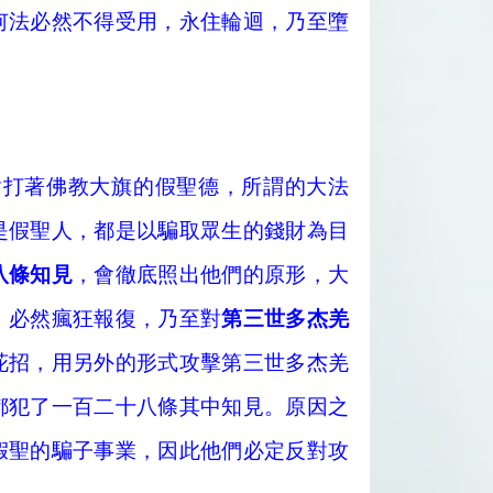
何法必然不得受用，永住輪迴，乃至墮
對打著佛教大旗的假聖德，所謂的大法
是假聖人，都是以騙取眾生的錢財為目
八條知見
，會徹底照出他們的原形，大
，必然瘋狂報復，乃至對
第三世多杰羌
花招，用另外的形式攻擊第三世多杰羌
都犯了一百二十八條其中知見。原因之
假聖的騙子事業，因此他們必定反對攻