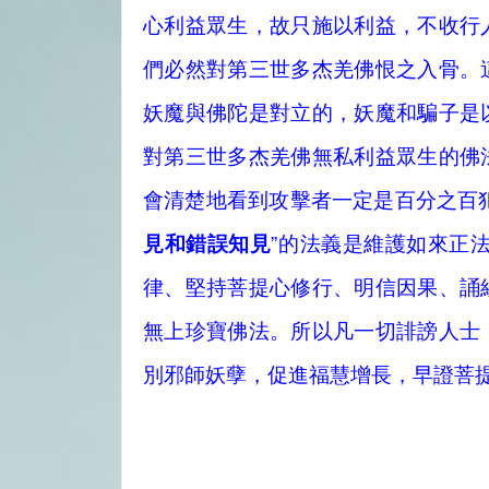
心利益眾生，故只施以利益，不收行
們必然對第三世多杰羌佛恨之入骨。
妖魔與佛陀是對立的，妖魔和騙子是
對第三世多杰羌佛無私利益眾生的佛
會清楚地看到攻擊者一定是百分之百
見和錯誤知見
”的法義是維護如來正
律、堅持菩提心修行、明信因果、誦
無上珍寶佛法。所以凡一切誹謗人士
別邪師妖孽，促進福慧增長，早證菩