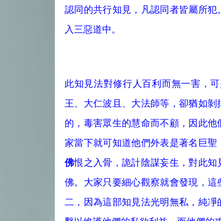
認同的共行知見，凡認同者皆屬所犯
入三惡道中。
此知見法對修行人百利而無一害，可
王、大仁波且、大法師等，卻猶如剝
的，毒害眾生的慧命而不顧，因此他
家當下就可知道他們外表是著名巨聖
佛
恨之入骨，詭計陰謀妄生，對此知
佛。大家只要細心觀察就會發現，這
二，因為這部知見法光明無私，純凈