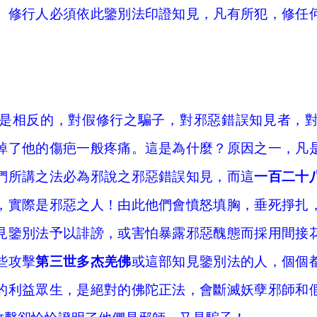
。修行人必須依此鑒別法印證知見，凡有所犯，修任
是相反的，對假修行之騙子，對邪惡錯誤知見者，
最近更新
掉了他的傷疤一般疼痛。這是為什麼？原因之一，凡
們所講之法必為邪說之邪惡錯誤知見，而這
一百二十
，實際是邪惡之人！由此他們會憤怒填胸，垂死掙扎
你会被旁门左道怪力乱神所迷惑吗
佛法告诉你怎么转苦为乐
見鑒別法予以誹謗，或害怕暴露邪惡醜態而採用間接
“既然要死亡，生命有何意义?”你的答案是什么？
些攻擊
第三世多杰羌佛
或這部知見鑒別法的人，個個
生活中处处都体现着佛法
的利益眾生，是絕對的佛陀正法，會斷滅妖孽邪師和
达摩祖师与梁武帝的经典对话