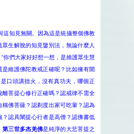
與這知見無關。因為這是統攝整個佛教
益眾生解脫的知見鑒別法，無論什麼人
”你們大家好好想一想，是維護眾生慧
還是維護佛陀教戒正確呢？比如擁有開
只是口頭講拙火，沒有真功夫，哪個正
脫離菩提心修行正確嗎？認戒律不需全
自稱佛菩薩？認剃度出家可吃葷？認為
強？認具闡提心行者是高僧？認佛書低
，
第三世多杰羌佛
是純淨的大悲菩提之