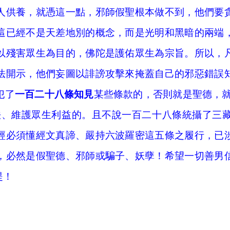
人供養，就憑這一點，邪師假聖根本做不到，他們要
這已經不是天差地別的概念，而是光明和黑暗的兩端
以殘害眾生為目的，佛陀是護佑眾生為宗旨。所以，
法開示，他們妄圖以誹謗攻擊來掩蓋自己的邪惡錯誤
犯了
一百二十八條知見
某些條款的，否則就是聖德，
法、維護眾生利益的。且不說一百二十八條統攝了三
經必須懂經文真諦、嚴持六波羅密這五條之履行，已
，必然是假聖德、邪師或騙子、妖孽！希望一切善男
提！