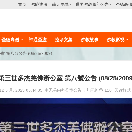
首页
佛陀讲法
南无羌佛
世界佛教总部公告
圣德高
圣德高僧
神通圣迹
拉珍文集
佛教故事
佛教影视
第八號公告 (08/25/2009)
第三世多杰羌佛辦公室 第八號公告 (08/25/2009
12 5 月, 2023 05:44:35
南无羌佛办公室公告
评论
118
阅读模式