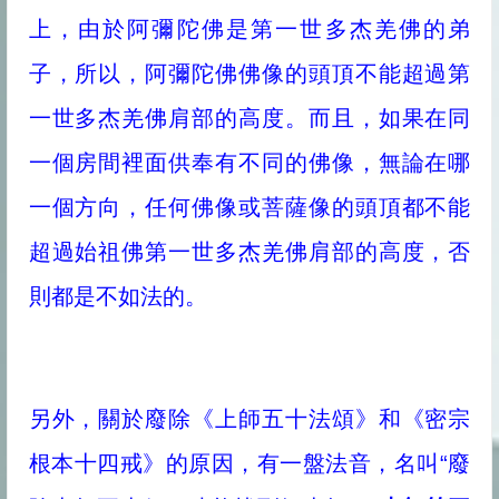
上，由於阿彌陀佛是第一世多杰羌佛的弟
子，所以，阿彌陀佛佛像的頭頂不能超過第
一世多杰羌佛肩部的高度。而且，如果在同
一個房間裡面供奉有不同的佛像，無論在哪
最近更新
一個方向，任何佛像或菩薩像的頭頂都不能
超過始祖佛第一世多杰羌佛肩部的高度，否
則都是不如法的。
你会被旁门左道怪力乱神所迷惑吗
佛法告诉你怎么转苦为乐
“既然要死亡，生命有何意义?”你的答案是什么？
另外，關於廢除《上師五十法頌》和《密宗
生活中处处都体现着佛法
达摩祖师与梁武帝的经典对话
根本十四戒》的原因，有一盤法音，名叫“廢