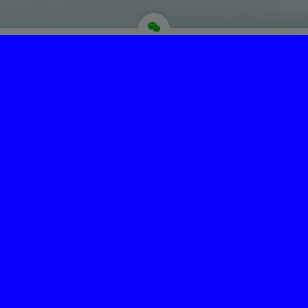
为“页脚小工具”添加小工具
Copyright © 菩提圣境 版权所有.
主题选项→SEO选项卡，最下面修改页脚信息