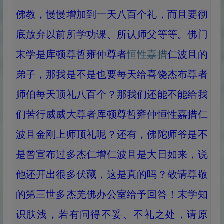
佛教，慢慢增加到一天八百个礼，而且要彻
底放弃以前所学功课、所认师父等等。佛门
末学是库顿尊哲雍仲尊者
恒性嘉措
仁波且的
弟子，那我是不是也要每天给喜饶杰布尊者
师伯每天顶礼八百个？那我们还能不能给我
们苦行威威大尊者库顿尊哲雍仲恒性嘉措仁
波且金刚上师顶礼呢？还有，佛陀师爷是不
是曾宣布过多杰仁增仁波且是大日如来，说
他还开出很多伏藏，这是真的吗？敬请尊敬
的第三世多杰羌佛办公室给予回答！末学知
识肤浅，若有问得不妥、不礼之处，请原