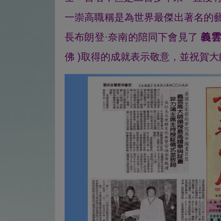
一崇高職稱是為世界最傑出著名的藝
長布朗登·奈南的陪同下會見了
義雲
佛 )取得的成就表示敬意，並祝賀