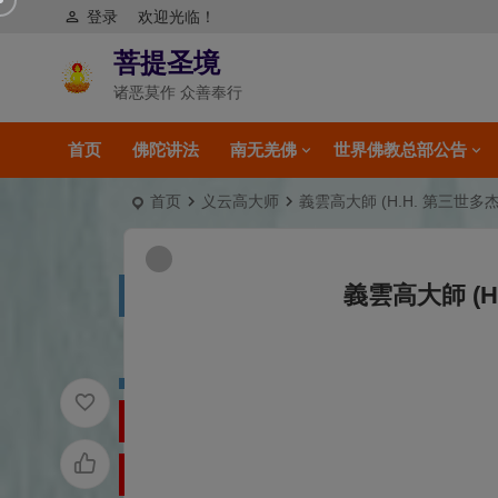
登录
欢迎光临！
菩提圣境
诸恶莫作 众善奉行
首页
佛陀讲法
南无羌佛
世界佛教总部公告
首页
义云高大师
義雲高大師 (H.H. 第三世
義雲高大師 (