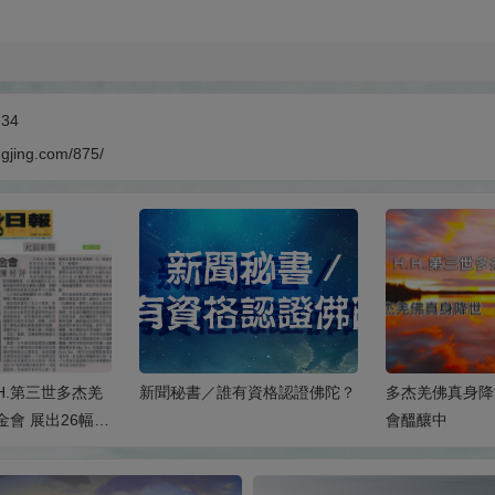
:34
ngjing.com/875/
.H.第三世多杰羌
新聞秘書／誰有資格認證佛陀？
多杰羌佛真身降
金會 展出26幅韻
會醞釀中
好評