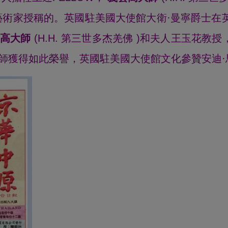
術家授稱的。英國駐美國大使館大衛·曼寧爵士在
高大師
(H.H. 第三世多杰羌佛 )和夫人王玉花教
大師獲得如此榮譽，英國駐美國大使館文化參贊安迪