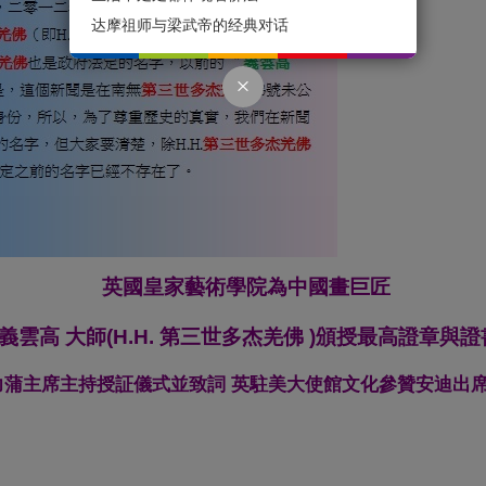
达摩祖师与梁武帝的经典对话
英國皇家藝術學院為中國畫巨匠
義雲高 大師(H.H. 第三世多杰羌佛 )頒授最高證章與證
力蒲主席主持授証儀式並致詞 英駐美大使館文化參贊安迪出