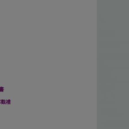
書
席觀禮