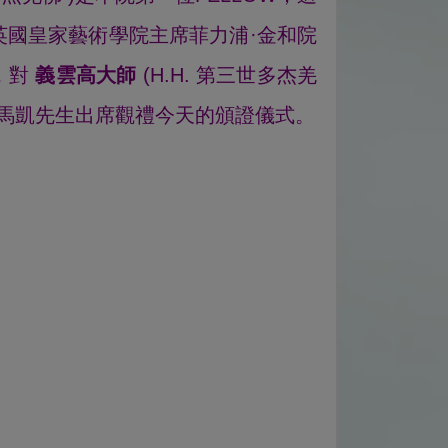
英國皇家藝術學院主席菲力浦·金和院
授，對
義雲高大師
(H.H. 第三世多杰羌
·馬凱先生出席觀禮今天的頒證儀式。