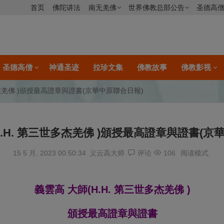
首页
佛陀讲法
南无羌佛
世界佛教总部公告
圣德高
圣德高僧
神通圣迹
拉珍文集
佛教故事
佛教影视
多杰羌佛 )頒授最高證章與證書(京華中原聯合日報)
H.H. 第三世多杰羌佛 )頒授最高證章與證書(京
15 5 月, 2023 00:50:34
义云高大师
评论
106
阅读模式
義雲高 大師(H.H. 第三世多杰羌佛 )
頒授最高證章與證書