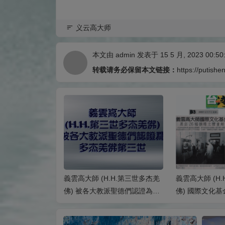
义云高大师
本文由
admin
发表于 15 5 月, 2023 00:50
转载请务必保留本文链接：
https://putishe
.H.第三世多杰羌
義雲高大師 (H.H.第三世多杰羌
義雲高大師 (H
徵求複製品——
佛) 被各大教派聖德們認證為多
佛) 國際文化基
節、透明度、質
杰羌佛第三世
雕立體畫頗獲
原 作完全一樣