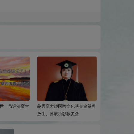
世 恭迎法寶大
義雲高大師國際文化基金會舉辦
法定的三世多杰
放生、藝展祈願救災會