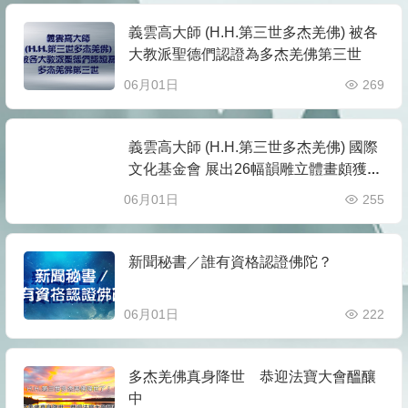
義雲高大師 (H.H.第三世多杰羌佛) 被各
大教派聖德們認證為多杰羌佛第三世
06月01日
269
義雲高大師 (H.H.第三世多杰羌佛) 國際
文化基金會 展出26幅韻雕立體畫頗獲好
評
06月01日
255
新聞秘書／誰有資格認證佛陀？
06月01日
222
多杰羌佛真身降世 恭迎法寶大會醞釀
中