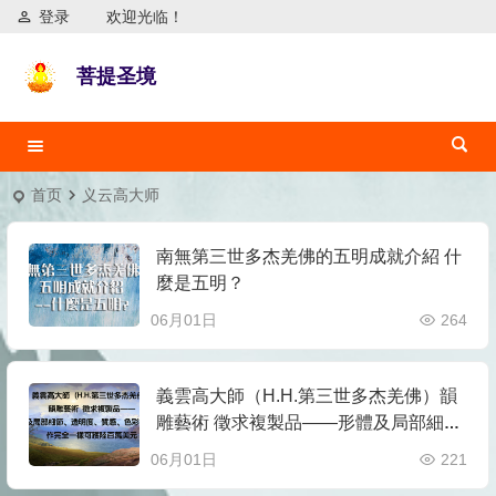
登录
欢迎光临！
菩提圣境
首页
义云高大师
南無第三世多杰羌佛的五明成就介紹 什
麼是五明？
06月01日
264
義雲高大師（H.H.第三世多杰羌佛）韻
雕藝術 徵求複製品——形體及局部細
節、透明度、質感、色彩等須與原 作完
06月01日
221
全一樣可獲陸百萬美元