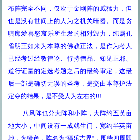
布阵完全不同，仅次于金刚阵的威猛力，但
也是没有世间上的人为之机关暗器。而是贪
嗔痴爱​​喜怒哀乐所生发的相对毁力，纯属孔
雀明王如来为本尊的佛教正法，是作为考人
已经考过经教律论、行持德品、知见正邪、
道行证量的定选考题之后的最终审定，这最
后一部是确切无误的圣考，是交由本尊护法
定夺的结果，是不受人为左右的!!!
八风阵也分大阵和小阵，大阵约五英亩
地大小，中间设有一成就生门，宽约半英亩
地，为绿色，阵名为“福乐吉界”，围绕四周即