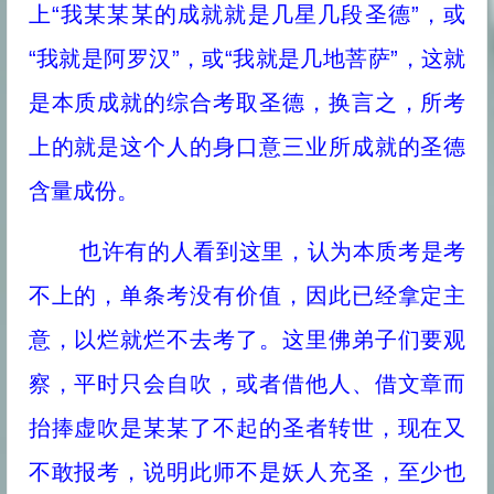
上“我某某某的成就就是几星几段圣德”，或
“我就是阿罗汉”，或“我就是几地菩萨”，这就
是本质成就的综合考取圣德，换言之，所考
上的就是这个人的身口意三业所成就的圣德
含量成份。
最近更新
也许有的人看到这里，认为本质考是考
不上的，单条考没有价值，因此已经拿定主
你会被旁门左道怪力乱神所迷惑吗
意，以烂就烂不去考了。这里佛弟子们要观
佛法告诉你怎么转苦为乐
察，平时只会自吹，或者借他人、借文章而
“既然要死亡，生命有何意义?”你的答案是什么？
生活中处处都体现着佛法
抬捧虚吹是某某了不起的圣者转世，现在又
达摩祖师与梁武帝的经典对话
不敢报考，说明此师不是妖人充圣，至少也