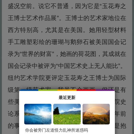
盛况空前。说它不普通，因为它是“玉花寿之
王博士艺术作品展”。王博士的艺术家地位在
西方特别高，尤其是在美国。她用轻型材料
手工雕塑彩绘的珊瑚与鹅卵石被美国国会记
录为“世界的财富”，她画的荷花图，其成就在
国会记录中被评为“中国艺术史上无人能比”。
纽约艺术学院更评定玉花寿之王博士为国际
级第一级艺术家。我虽不会画画，但还是有
最近更新
些美术常识，三十年前参加中央美术学院史
论系考试，专业课过关。但毕竟是三十年前
的事了，我现在与画画毫无瓜葛，不过是抱
你会被旁门左道怪力乱神所迷惑吗