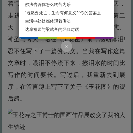
着“玩”的心态去参加这次画展。画展第一天，
佛法告诉你怎么转苦为乐
“既然要死亡，生命有何意义?”你的答案是什么？
走进展厅，我有些震撼有些蒙。画展第二
生活中处处都体现着佛法
天，走进展厅，我突然领略到了一种慈悲、
达摩祖师与梁武帝的经典对话
神圣与博大，站在《玉花图》前，感动落泪!
忍不住写下了一篇赞美文。当我在写作这篇
文章时，眼泪不停流下来，擦泪水的时间比
写作的时间要长。写过后，我重新去到展
厅，在留言簿上写下了关于《玉花图》的观
后感。