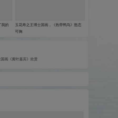
了我的
玉花寿之王博士国画，《热带鸭鸟》憨态
可掬
士国画《黄叶嘉宾》欣赏