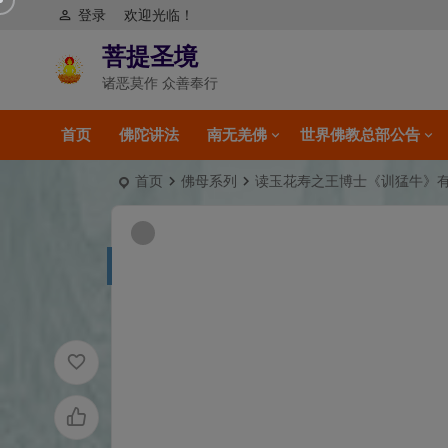
登录
欢迎光临！
菩提圣境
诸恶莫作 众善奉行
首页
佛陀讲法
南无羌佛
世界佛教总部公告
首页
佛母系列
读玉花寿之王博士《训猛牛》