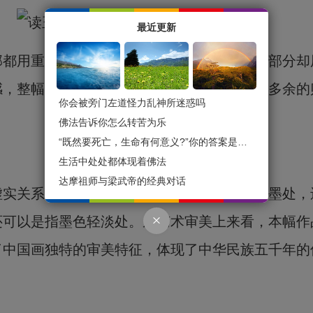
最近更新
部都用重墨的色块刻画，干净利落，中间身体部分却
感，整幅作品用笔似简单却显大方，丝毫没有多余的
你会被旁门左道怪力乱神所迷惑吗
佛法告诉你怎么转苦为乐
“既然要死亡，生命有何意义?”你的答案是什么？
生活中处处都体现着佛法
达摩祖师与梁武帝的经典对话
虚实关系，墨色浓重繁复处就是实。即指有笔墨处，
还可以是指墨色轻淡处。从艺术审美上来看，本幅作
了中国画独特的审美特征，体现了中华民族五千年的