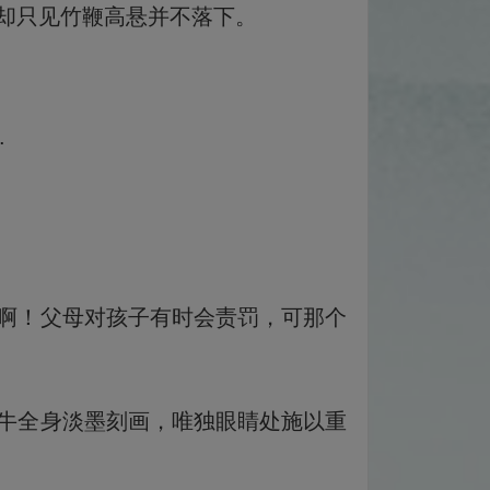
却只见竹鞭高悬并不落下。
.
啊！父母对孩子有时会责罚，可那个
牛全身淡墨刻画，唯独眼睛处施以重