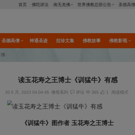
首页
佛陀讲法
南无羌佛
世界佛教总部公告
圣德高
圣德高僧
神通圣迹
拉珍文集
佛教故事
佛教影视
有感
读玉花寿之王博士《训猛牛》有感
20 5 月, 2023 04:04:45
佛母系列
评论
365
1
阅读模式
《训猛牛》图作者 玉花寿之王博士