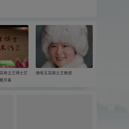
花寿之王博士艺
佛母玉花壽之王教授
佛母无私圣洁的
重开幕
的圣迹展显