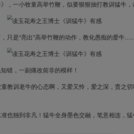
牛》，一小牧童高举竹鞭，似要狠狠抽打教训猛牛，
是“亮出”高举竹鞭的动作，教化愚痴的爱牛.....
已知错，一副痛改前非的模样！
牧童教训老牛的心态啊，又爱又怜，爱之深，责之切
水准也独到非凡！猛牛全身墨色交融，笔意相连，猛