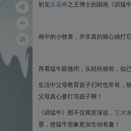
初见
玉花寿
之王博士的国画《训猛
画中的小牧童，并非真的狠心抽打它，只
再看猛牛眼微闭，头轻轻俯前，似
生活中父母教育孩子们时也常有，
父母真心要打骂孩子啊！
《训猛牛》图不仅寓意深远，
艺术
墨，使猛牛形象更加生动有趣！