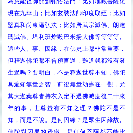
為慧能祖師開創頓悟法門；比如地藏菩薩化
現在九華山；比如玄裝法師印度取經；比如
鑒真和尚東瀛弘法；比如唐武宗滅佛、朗達
瑪滅佛、塔利班炸毀巴米揚大佛等等等等。
這些人、事、因緣，在佛史上都非常重要，
但釋迦佛陀都不曾預言過，難道就都沒有發
生過嗎？要明白，不是釋迦世尊不知，佛陀
具遍知無量之智，前後無量劫盡在一觀，尤
其大迦葉尊者持衣入定不過佛滅度後二十來
年的事，世尊豈有不知之理？佛陀不是不
知，而是不說。是何因緣？是眾生因緣故。
佛陀對因果的透徹，是任何菩薩都不能比