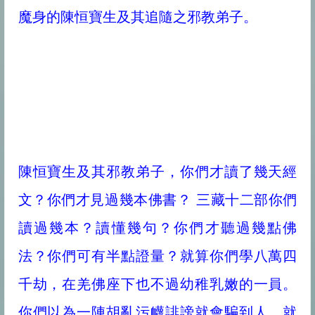
魔身的陳恒寶生及其追隨之邪教弟子。
陳恒寶生及其邪教弟子，你們才讀了幾天經
文？你們才見過幾本佛書？ 三藏十二部你們
讀過幾本？讀懂幾句？你們才聽過幾點佛
法？你們可有半點證量？就算你們學八萬四
千劫，在羌佛座下也不過幼稚乳嫩的一員。
你們以為一陣胡亂污衊誹謗就會騙到人，就