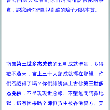
會公開讓大眾看到你們污蔑誹謗佛陀的事
實，認識到你們胡說亂編的騙子邪惡本質。
南無
第三世多杰羌佛
的五明成就聖量，多得
數不過來，書上三十大類成就擺在那裡，你
們否認得了嗎？你們誹謗無上古佛
第三世多
杰羌佛
，不呈現現世惡報、不墮無間阿鼻地
獄，還有因果嗎？陳恒寶生被香港警方、美