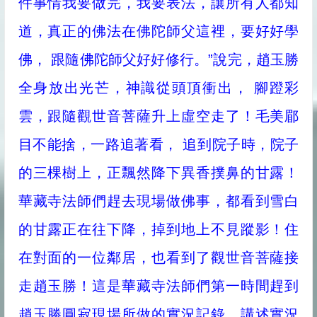
件事情我要做完，我要表法，讓所有人都知
道，真正的佛法在佛陀師父這裡，要好好學
佛， 跟隨佛陀師父好好修行。”說完，趙玉勝
全身放出光芒，神識從頭頂衝出， 腳蹬彩
雲，跟隨觀世音菩薩升上虛空走了！毛美郿
目不能捨，一路追著看， 追到院子時，院子
的三棵樹上，正飄然降下異香撲鼻的甘露！
華藏寺法師們趕去現場做佛事，都看到雪白
的甘露正在往下降，掉到地上不見蹤影！住
在對面的一位鄰居，也看到了觀世音菩薩接
走趙玉勝！這是華藏寺法師們第一時間趕到
趙玉勝圓寂現場所做的實況記錄，講述實況