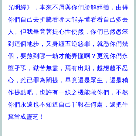
光明經》，本來不屑與你們勝解經義，由得
你們自己去折騰看哪天能弄懂看看自己多丟
人。但我畢竟菩提心性使然，你們已然愚笨
到這個地步，又身纏五逆惡罪，就憑你們幾
個，要熬到哪一劫才能弄懂啊？更況你們永
墮孑孓，獄苦無盡，焉有出期，越想越不忍
心，雖已罪為闡提，畢竟還是眾生，還是稍
作提點吧，也許有一線之機能救你們，不然
你們永遠也不知道自己罪報在何處，還把牛
糞當成靈芝！