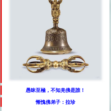
愚昧至極，不知羌佛是誰！
慚愧佛弟子：拉珍