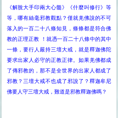
《解脫大手印兩大心髓》《什麼叫修行》等
等，哪有絲毫邪教觀點？僅就羌佛說的不可
落入的一百二十八條知見，條條都是符合佛
教的正理正教 ！就憑一百二十八條中的其中
一條，要行人嚴持三壇大戒，就是釋迦佛陀
要求出家人必守的正教正律。如果羌佛都成
了傳邪教的，那不是全世界的出家人都成了
邪教？三壇大戒不也成了邪說了？釋迦牟尼
佛要人守三壇大戒，難道是邪教釋迦佛嗎？