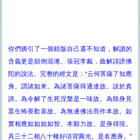
你們摘引了一個錯版自己還不知道，解讀的
含義更是顛倒混淆、張冠李戴，曲解誹謗佛
陀的說法。完整的經文是：“云何菩薩了知應
身。謂諸如來。為諸菩薩得通達故。說於真
諦。為令解了生死涅槃是一味故。為除身見
眾生怖畏歡喜故。為無邊佛法而作本故。如
實相應如如如如智。本願力故。是身得現。
具三十二相八十種好項背圓光。是名應身。”