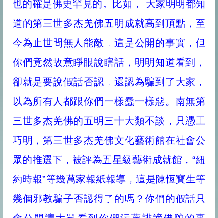
也的確是佛史罕見的。比如， 大家明明都知
道的第三世多杰羌佛五明成就高到頂點，至
今為止世間無人能敵，這是公開的事實，但
你們竟然故意睜眼說瞎話，明明知道看到，
卻就是要說假話否認，還認為騙到了大家，
以為所有人都跟你們一樣蠢一樣惡。南無第
三世多杰羌佛的五明三十大類不談，只憑工
巧明，第三世多杰羌佛文化藝術館在社會公
眾的推選下，被評為五星級藝術成就館，“紐
約時報”等幾萬家報紙報導，這是陳恆寶生等
幾個邪教騙子否認得了的嗎？你們的假話只