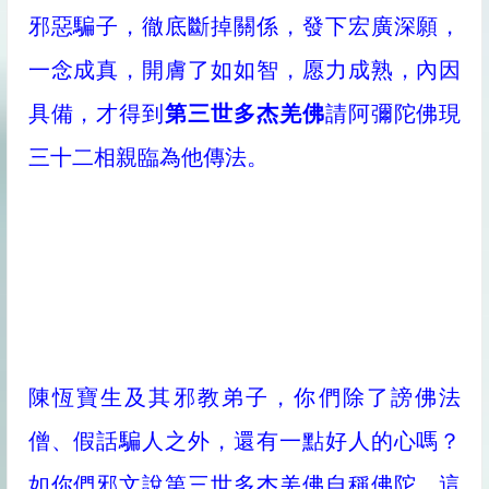
邪惡騙子，徹底斷掉關係，發下宏廣深願，
一念成真，開膚了如如智，愿力成熟，內因
具備，才得到
第三世多杰羌佛
請阿彌陀佛現
三十二相親臨為他傳法。
陳恆寶生及其邪教弟子，你們除了謗佛法
僧、假話騙人之外，還有一點好人的心嗎？
如你們邪文說第三世多杰羌佛自稱佛陀，這