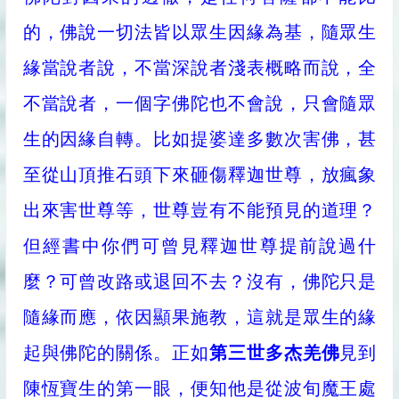
的，佛說一切法皆以眾生因緣為基，隨眾生
緣當說者說，不當深說者淺表概略而說，全
不當說者，一個字佛陀也不會說，只會隨眾
生的因緣自轉。比如提婆達多數次害佛，甚
至從山頂推石頭下來砸傷釋迦世尊，放瘋象
出來害世尊等，世尊豈有不能預見的道理？
但經書中你們可曾見釋迦世尊提前說過什
麼？可曾改路或退回不去？沒有，佛陀只是
隨緣而應，依因顯果施教，這就是眾生的緣
起與佛陀的關係。正如
第三世多杰羌佛
見到
陳恆寶生的第一眼，便知他是從波旬魔王處