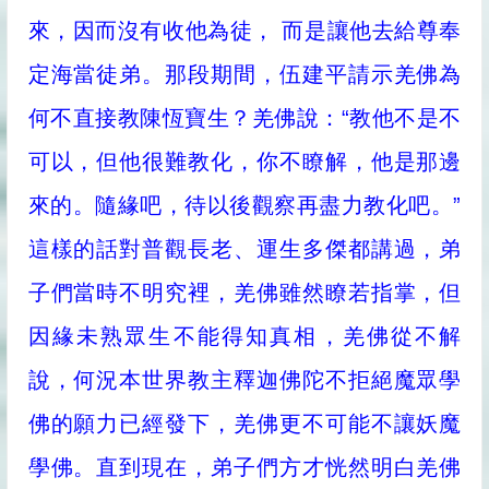
來，因而沒有收他為徒， 而是讓他去給尊奉
定海當徒弟。那段期間，伍建平請示羌佛為
何不直接教陳恆寶生？羌佛說：“教他不是不
可以，但他很難教化，你不瞭解，他是那邊
來的。隨緣吧，待以後觀察再盡力教化吧。”
這樣的話對普觀長老、運生多傑都講過，弟
子們當時不明究裡，羌佛雖然瞭若指掌，但
因緣未熟眾生不能得知真相，羌佛從不解
說，何況本世界教主釋迦佛陀不拒絕魔眾學
佛的願力已經發下，羌佛更不可能不讓妖魔
學佛。直到現在，弟子們方才恍然明白羌佛