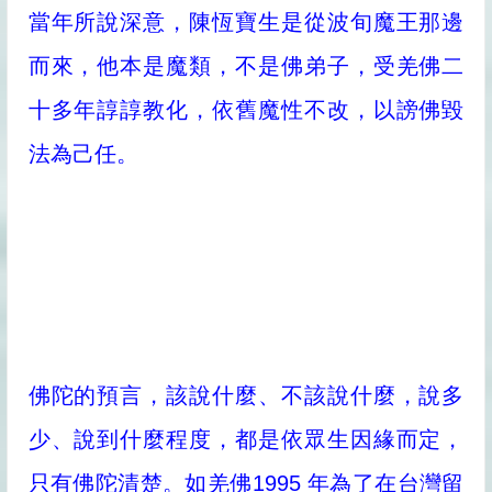
當年所說深意，陳恆寶生是從波旬魔王那邊
而來，他本是魔類，不是佛弟子，受羌佛二
十多年諄諄教化，依舊魔性不改，以謗佛毀
法為己任。
佛陀的預言，該說什麼、不該說什麼，說多
少、說到什麼程度，都是依眾生因緣而定，
只有佛陀清楚。如羌佛1995 年為了在台灣留