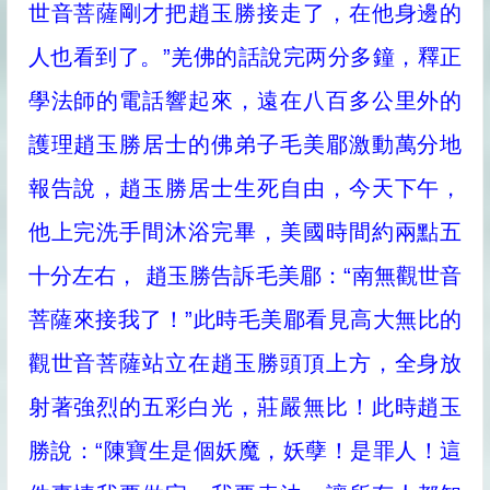
世音菩薩剛才把趙玉勝接走了，在他身邊的
人也看到了。”羌佛的話說完两分多鐘，釋正
學法師的電話響起來，遠在八百多公里外的
護理趙玉勝居士的佛弟子毛美郿激動萬分地
報告說，趙玉勝居士生死自由，今天下午，
他上完洗手間沐浴完畢，美國時間約兩點五
十分左右， 趙玉勝告訴毛美郿：“南無觀世音
菩薩來接我了！”此時毛美郿看見高大無比的
觀世音菩薩站立在趙玉勝頭頂上方，全身放
射著強烈的五彩白光，莊嚴無比！此時趙玉
勝說：“陳寶生是個妖魔，妖孽！是罪人！這