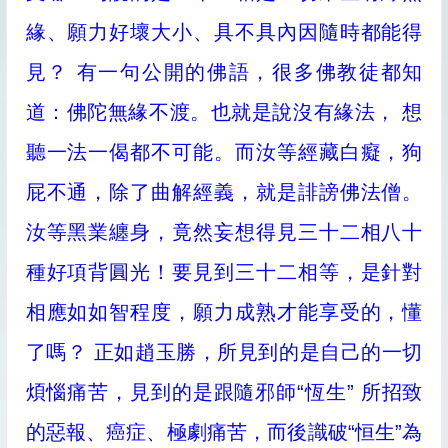
緣、願力好壞大小、具不具內因隨時都能得
見？ 有一句公開的佛語，很多佛教徒都知
道：佛陀無緣不渡。也就是說沒有緣法， 想
聽一法一偈都不可能。而汝等經藏白癡，狗
屁不通，除了曲解經義，就是誹謗佛法僧。
汝等黑業纏身，竟然妄想得見三十二相八十
種好項背圓光！要見到三十二相等，是針對
相應如如智程度，願力成熟才能享受的，懂
了嗎？ 正如趙玉勝，所見到的是自己的一切
煩惱痛苦，見到的是跟隨邪師“恆生” 所招致
的惡報、癌症、極劇痛苦，而後識破“恒生”為