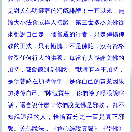
是對羌佛明擺著的污衊誹謗！一直以來，無
論大小法會或與人接談，第三世多杰羌佛從
來都說自己是一個普通的行者，只是傳揚佛
教的正法，只有慚愧，不是佛陀，沒有資格
收受任何行人的供養。每當有人感謝羌佛的
加持，都會聽到羌佛說： “我哪有本事加持，
是佛菩薩在加持你們，是你自己的善業因果
加持你自己。”陳恆寶生，你們除了睜眼說瞎
話，還會說什麼？你們說羌佛是邪教， 卻不
知說這話的人，恰恰百分之一百是真正邪
教。羌佛說法，《藉心經說真諦》《學佛》