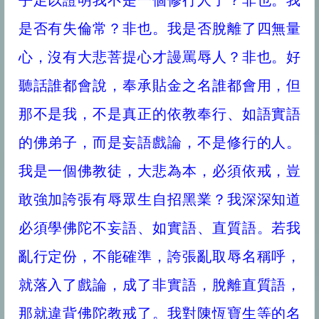
乎足以證明我不是一個修行人了？非也。我
是否有失倫常？非也。我是否脫離了四無量
心，沒有大悲菩提心才謾罵辱人？非也。好
聽話誰都會說，奉承貼金之名誰都會用，但
那不是我，不是真正的依教奉行、如語實語
的佛弟子，而是妄語戲論，不是修行的人。
我是一個佛教徒，大悲為本，必須依戒，豈
敢強加誇張有辱眾生自招黑業？我深深知道
必須學佛陀不妄語、如實語、直質語。若我
亂行定份，不能確準，誇張亂取辱名稱呼，
就落入了戲論，成了非實語，脫離直質語，
那就違背佛陀教戒了。我對陳恆寶生等的名