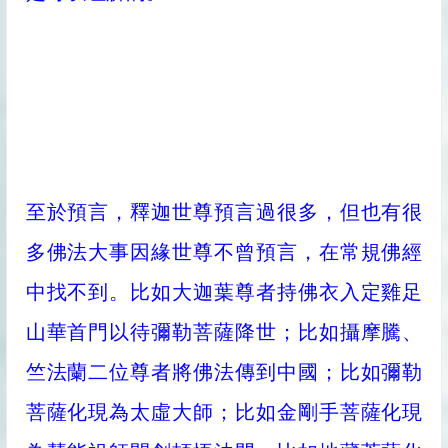
至於預言，釋迦世尊預言過很多，但也有很
多佛法大事因緣世尊不曾預言，在常規佛經
中找不到。比如大迦葉尊者持佛衣入定雞足
山華首門以待彌勒菩薩降世；比如攝摩騰、
竺法蘭二位尊者將佛法傳到中國；比如彌勒
菩薩化現為太虛大師；比如金剛手菩薩化現