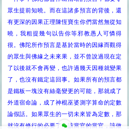
眾生提前知曉。而在這諸多預言的背後，還
有更深的因果正理陳恆寶生你們當然無從知
曉，我粗提幾句以告你等邪教愚人可憐得
很。佛陀所作預言是基於當時的因緣而觀得
的眾生與佛緣之未來果，並不曾說過現在定
了以後就不會再變，也許過幾天因種就變果
了，也沒有鐵定這回事。如果所有的預言都
是鐵板一塊沒有絲毫變更的可能，那就成了
外道宿命論，成了神棍巫婆測字算命的定數
論假話。如果眾生的一切未來皆為定數，那
就沒有修行的必要了，該當官的當官，該做