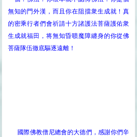
無知的門外漢，而且你在阻擋衆生成就！真
的密乘行者們會祈請十方諸護法菩薩護佑衆
生成就福田，将無知昏聩魔障纏身的你從佛
菩薩隊伍徹底驅逐遠離！
國際佛教僧尼總會的大德們，感謝你們辛