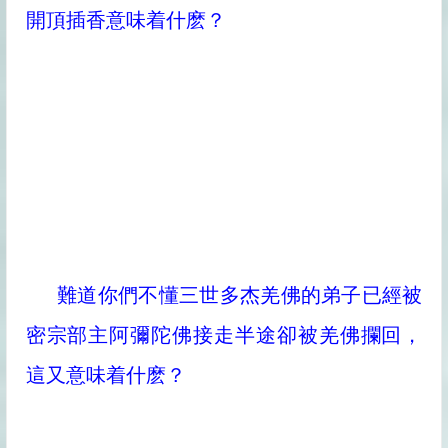
開頂插香意味着什麽？
難道你們不懂三世多杰羌佛的弟子已經被
密宗部主阿彌陀佛接走半途卻被羌佛攔回，
這又意味着什麽？