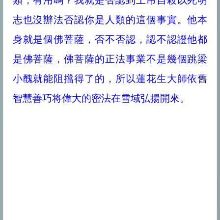
類，有用嗎？我就是否認到上吊自殺以死明
志也沒辦法否認你是人類的這個事實。他本
身就是個佛菩薩，否不否認，認不認證他都
是佛菩薩，佛菩薩的正法事業不是幾個跳梁
小醜就能阻擋得了的，所以蓮花生大師依舊
智慧善巧将偉大的密法在雪域弘揚開來。