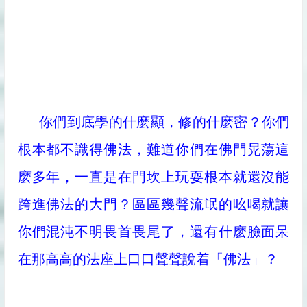
你們到底學的什麽顯，修的什麽密？你們
根本都不識得佛法，難道你們在佛門晃蕩這
麽多年，一直是在門坎上玩耍根本就還沒能
跨進佛法的大門？區區幾聲流氓的吆喝就讓
你們混沌不明畏首畏尾了，還有什麽臉面呆
在那高高的法座上口口聲聲說着「佛法」？