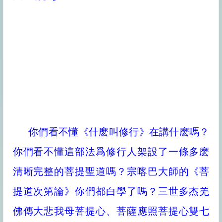
你們看不懂《什麽叫修行》在講什麽嗎？
你們看不懂這部法爲修行人架設了一條多麽
清晰完整的菩提聖道嗎？宗喀巴大師的《菩
提道次第論》你們都白學了嗎？三世多杰羌
佛傳大悲我母菩提心、菩薩應照菩提心雙七