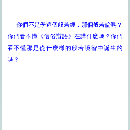
你們不是學這個般若經，那個般若論嗎？
你們看不懂《僧俗辯語》在講什麽嗎？你們
看不懂那是從什麽樣的般若境智中誕生的
嗎？