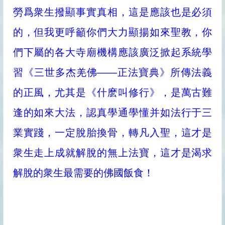
勞爲衆生撥顯事實真相，這是應該也是必須
的，但我更呼籲你們大力顯揚如來聖教，你
們下屬的各大寺廟機構應該廣泛掀起系統學
習《三世多杰羌佛——正法寶典》所傳法義
的正風，尤其是《什麽叫修行》，是萬古難
逢的如來大法，認真學通學懂并如法行于三
業實踐，一定脫胎換骨，轉凡入聖，這才是
衆生走上成就解脫的無上法寶，這才是渴求
解脫的衆生最需要的佛國飯食！