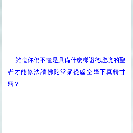
難道你們不懂是具備什麽樣證德證境的聖
者才能修法請佛陀當衆從虛空降下真精甘
露？