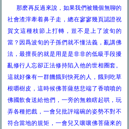
那麽再反過來說，如果我們被幾個無聊的
社會渣滓牽着鼻子走，總在寥寥幾頁認證祝
賀文這種枝節上打轉，豈不是上了波旬的
當？因爲波旬的子孫們就不懂法義，亂講佛
法，最擅長的就是用是是非非的低級手段擾
亂修行人忘卻正法修持陷入他的世相圈套。
這就好像有一群饑餓到快死的人，餓到吃草
根嚼樹皮，這時候佛菩薩慈悲端了香噴噴的
佛國飲食送給他們，一旁的無賴瞎起哄，玩
弄各種把戲，一會兒批評端碗的姿勢不對不
符合當地的規矩，一會兒又嚷嚷佛菩薩來的