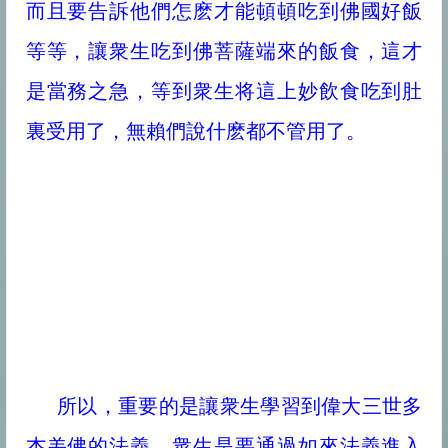
而且要告訴他們怎麽才能頓頓吃到佛國好飯
等等，讓衆生吃到佛菩薩端來的飯食，這才
是當務之急，等到衆生将這上妙飲食吃到肚
裏受用了，無賴們說什麽都不管用了。
所以，重要的是讓衆生學習到偉大三世多
杰羌佛的法義，衆生是要通過如來法義進入