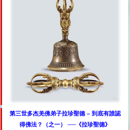
第三世多杰羌佛弟子拉珍聖德 – 到底有誰認
得佛法？（之一） ──《拉珍聖德》