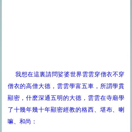
我想在這裏請問娑婆世界雲雲穿僧衣不穿
僧衣的高僧大德，雲雲學富五車，所謂學貫
顯密，什麽深通五明的大德，雲雲在寺廟學
了十幾年幾十年顯密經教的格西、堪布、喇
嘛、和尚：