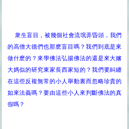
衆生盲目，被幾個社會流氓弄昏頭，我們
的高僧大德們也那麽盲目嗎？我們到底是來
做什麽的？來學佛法弘揚佛法的還是來大嬸
大媽似的研究東家長西家短的？我們要糾纏
在這些反複無常的小人舉動裏而忽略珍貴的
如來法義嗎？要由這些小人來判斷佛法的真
假嗎？