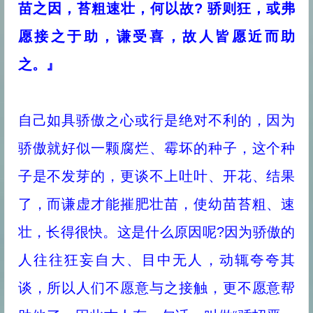
苗之因，苔粗速壮，何以故? 骄则狂，或弗
愿接之于助，谦受喜，故人皆愿近而助
之。』
自己如具骄傲之心或行是绝对不利的，因为
骄傲就好似一颗腐烂、霉坏的种子，这个种
子是不发芽的，更谈不上吐叶、开花、结果
了，而谦虚才能摧肥壮苗，使幼苗苔粗、速
壮，长得很快。这是什么原因呢?因为骄傲的
人往往狂妄自大、目中无人，动辄夸夸其
谈，所以人们不愿意与之接触，更不愿意帮