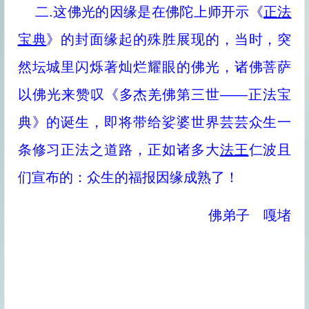
二.这佛光的因缘是在佛陀上师开示《
正法
宝典
》的封面缘起的殊胜展现的，当时，突
然坛城里闪烁著灿烂耀眼的佛光，诸佛菩萨
以佛光来赞叹《多杰羌佛第三世——正法宝
典》的诞生，即将带给娑婆世界芸芸众生一
条修习正法之道路，正如诸多大
法王
仁波且
们宣布的：众生的福报因缘成熟了！
佛弟子 嘎堵