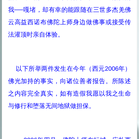
我──嘎堵，却有幸的能跟随在三世多杰羌佛
云高益西诺布佛陀上师身边做佛事或接受传
法灌顶时亲自体验。
以下所举两件发生在今年（西元2006年）
佛光加持的事实，向诸位善者报告。所陈述
之内容完全真实，如有造假我愿以我之生命
最近更新
与修行和堕落无间地狱做担保。
你会被旁门左道怪力乱神所迷惑吗