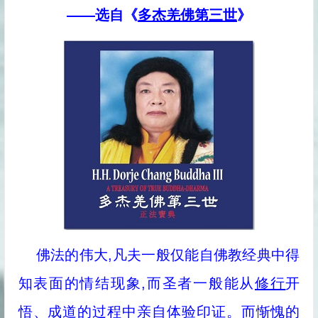
——选自《
多杰羌佛第三世
》
佛法的伟大,凡夫一般仅能自佛教经典中得
知表面的情结现象,而圣者一般能从
修行
开
悟、成道的过程中亲自体验印证。而惭愧的