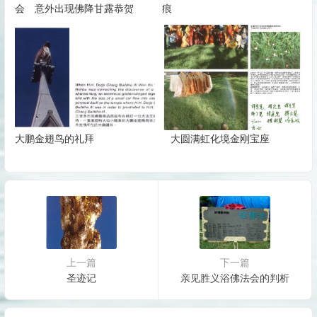
会 意外出现佛降甘露恭贺
痕
大鹏金翅鸟的礼拜
大圆满虹化境金刚宝座
上一篇
下一篇
圣迹记
亲见胜义浴佛法会的判析