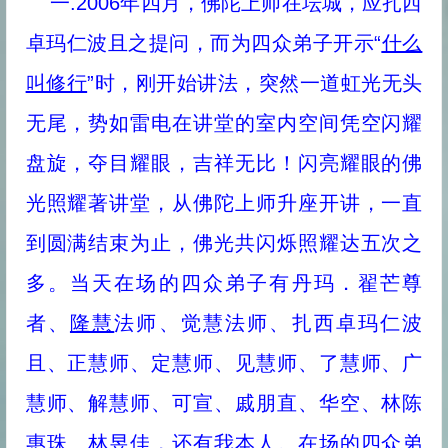
一.2006年四月，佛陀上师在坛城，应扎西
佛法告诉你怎么转苦为乐
卓玛仁波且之提问，而为四众弟子开示“
什么
“既然要死亡，生命有何意义?”你的答案是什么？
生活中处处都体现着佛法
叫修行
”时，刚开始讲法，突然一道虹光无头
达摩祖师与梁武帝的经典对话
无尾，势如雷电在讲堂的室内空间凭空闪耀
盘旋，夺目耀眼，吉祥无比！闪亮耀眼的佛
光照耀著讲堂，从佛陀上师升座开讲，一直
到圆满结束为止，佛光共闪烁照耀达五次之
多。当天在场的四众弟子有丹玛．翟芒尊
者、
隆慧
法师、觉慧法师、扎西卓玛仁波
且、正慧师、定慧师、见慧师、了慧师、广
慧师、解慧师、可宣、戚朋直、华空、林陈
惠珠、林昱佳，还有我本人。在场的四众弟