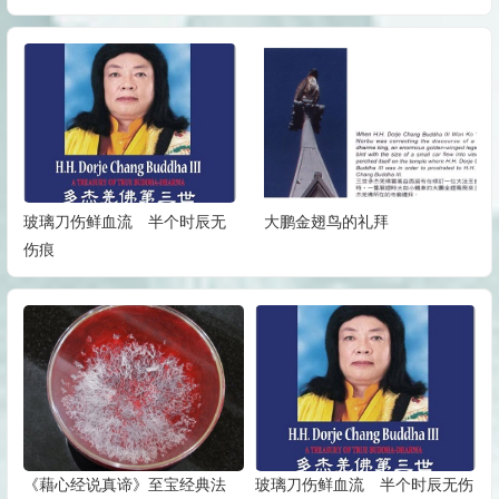
玻璃刀伤鲜血流 半个时辰无
大鹏金翅鸟的礼拜
伤痕
《藉心经说真谛》至宝经典法
玻璃刀伤鲜血流 半个时辰无伤