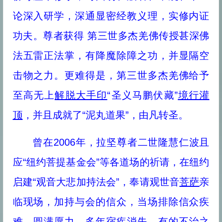
论深入研学，深通显密经教义理，实修内证
功夫。尊者获得 第三世多杰羌佛传授甚深佛
法五雷正法掌，有降魔除障之功，并显隔空
击物之力。更难得是，第三世多杰羌佛给予
至高无上
解脱大手印
“圣义马鹏伏藏”
境行灌
顶
，并且成就了“泥丸道果”，由凡转圣。
曾在2006年，拉坚尊者二世隆慧仁波且
应“纽约菩提基金会”等各道场的祈请，在纽约
启建“观音大悲加持法会”，奉请观世音
菩萨
亲
临现场，加持与会的信众，当场排除信众疾
难，圆满愿力，多年宿疾消失，有的不治之