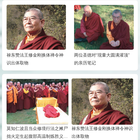
禄东赞法王修金刚换体禅令神
两位圣德对“现量大圆满灌顶”
识出体取物
的亲历笔记
莫知仁波且当众修境行法之摊尸
禄东赞法王修金刚换体禅令神识
拙火定生起腹部高温制炼胜义藏
出体取物