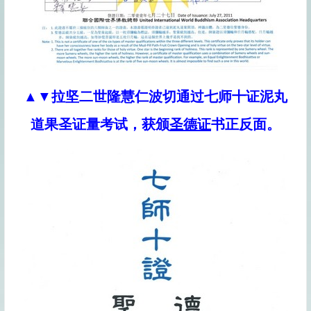
▲▼
拉坚二世隆慧仁波切通过七师十证泥丸
道果圣证量考试，获颁
圣德证
书正反面。