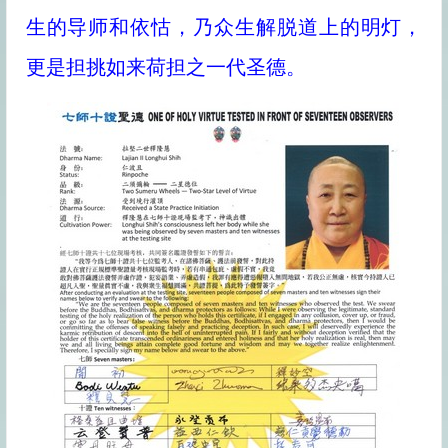
生的导师和依怙，乃众生解脱道上的明灯，
更是担挑如来荷担之一代圣德。