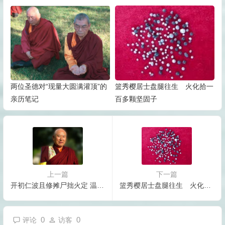
密“喀卓安得丸”
两位圣德对“现量大圆满灌顶”的
篮秀樱居士盘腿往生 火化拾一
亲历笔记
百多颗坚固子
上一篇
下一篇
开初仁波且修摊尸拙火定 温度高达摄氏92 度
篮秀樱居士盘腿往生 火化拾一百多颗坚固子
0
0
评论
访客