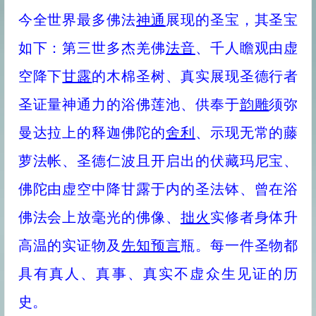
今全世界最多佛法
神通
展现的圣宝，其圣宝
如下：第三世多杰羌佛
法音
、千人瞻观由虚
空降下
甘露
的木棉圣树、真实展现圣德行者
圣证量神通力的浴佛莲池、供奉于
韵雕
须弥
曼达拉上的释迦佛陀的
舍利
、示现无常的藤
萝法帐、圣德仁波且开启出的伏藏玛尼宝、
佛陀由虚空中降甘露于内的圣法钵、曾在浴
佛法会上放毫光的佛像、
拙火
实修者身体升
高温的实证物及
先知预言
瓶。每一件圣物都
具有真人、真事、真实不虚众生见证的历
史。