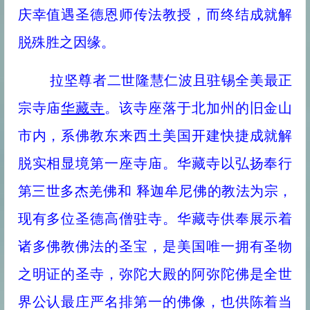
庆幸值遇圣德恩师传法教授，而终结成就解
脱殊胜之因缘。
拉坚尊者二世隆慧仁波且驻锡全美最正
宗寺庙
华藏寺
。该寺座落于北加州的旧金山
市内，系佛教东来西土美国开建快捷成就解
脱实相显境第一座寺庙。华藏寺以弘扬奉行
第三世多杰羌佛和 释迦牟尼佛的教法为宗，
现有多位圣德高僧驻寺。华藏寺供奉展示着
诸多佛教佛法的圣宝，是美国唯一拥有圣物
之明证的圣寺，弥陀大殿的阿弥陀佛是全世
界公认最庄严名排第一的佛像，也供陈着当