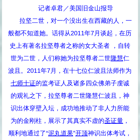
记者卓君／美国旧金山报导
拉坚二世，对一个没出生在西藏的人，一
般都不知道她。话得从2011年7月谈起，在历
史上有著名拉坚尊者之称的女大圣者 ，自转
世为二世，人们称她为拉坚尊者二世
隆慧
仁
波且。2011年7月，在十七位仁波且法师作为
七师十证
的监考证人及诸多四众佛弟子虔诚
的观礼之下，拉坚尊者二世隆慧仁波且，神
识出体穿壁入坛，成功地推动了非人力所能
为的金刚柱，展示了其真实不虚的
圣
证量
，
顺利地通过了“
泥丸道果
”
开顶
神识出体考试，