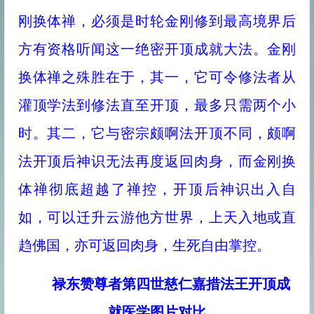
刚换体禅，必须是时轮金刚修到最高境界后
方有资格听闻这一绝密开顶成就大法。金刚
换体禅之殊胜在于，其一，它可令修法者从
灌顶学法到修法直至开顶，最多只需两个小
时。其二，它与密宗颇啊法开顶不同，颇啊
法开顶后神识无法再度返回肉身，而金刚换
体禅彻底超越了禅控，开顶后神识出入自
如，可以迁升云游他方世界，上天入地或直
趋佛国，亦可返回肉身，生死自由掌控。
禄东赞尊者第四世慈仁嘉措法王开顶成
就医学图片对比