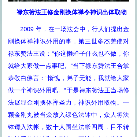
禄东赞法王修金刚换体禅令神识出体取物
2009 年，在一场法会中，行人们提出金
刚换体禅神识外用的事，第三世多杰羌佛对
禄东赞法王说：“你这懒蝉子什么也不做，你
就给大家做一点事吧。”当下禄东赞法王合掌
恭敬白佛言：“惭愧，弟子无能，我就给大家
做一个神识外用吧。”于是禄东赞法王当场修
法展显金刚换体禅圣力，神识外用取物。一
颗金刚丸被当众放入绿色法钵中，众人将法
钵请入法帐，数十人围坐法帐四周，目不转