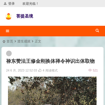
登录
欢迎光临！
菩提圣境
首页
渡生成就
正文
禄东赞法王修金刚换体禅令神识出体取物
24 6 月, 2023 12:52:03
4
阅读模式
521