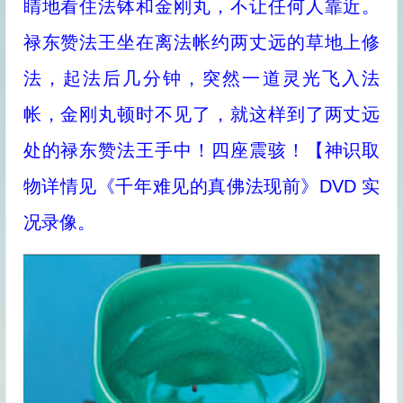
睛地看住法钵和金刚丸，不让任何人靠近。
禄东赞法王坐在离法帐约两丈远的草地上修
法，起法后几分钟，突然一道灵光飞入法
帐，金刚丸顿时不见了，就这样到了两丈远
处的禄东赞法王手中！四座震骇！【神识取
物详情见《千年难见的真佛法现前》DVD 实
况录像。