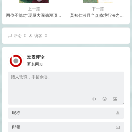
上一篇
下一篇
两位圣德对“现量大圆满灌顶”的亲历笔记
莫知仁波且当众修境行法之摊尸拙火定生起腹部高温制炼胜义藏密“喀卓安得丸”
0
0
评论
访客
发表评论
匿名网友
昵称
邮箱