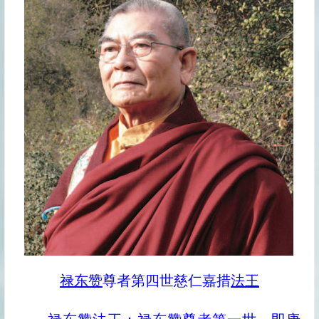
禄东赞
尊者第四世慈仁嘉措
法王