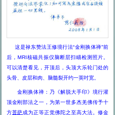
这是禄东赞法王修境行法“金刚换体禅”前
后，MRI核磁共振仪脑断层扫瞄检测照片。
可以清楚看见，开顶后，头顶大乐轮门处的
头骨、皮层和肉、脑髓裂开约一英吋宽。
金刚换体禅：乃《解脱大手印》境行灌
顶金刚部法之一，为第一世多杰羌佛传予十
方
菩萨
成为正等正觉佛陀之至高大法。修金