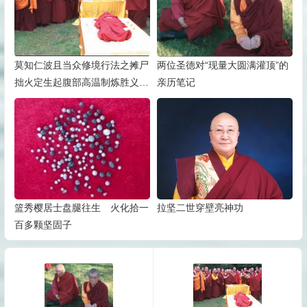
莫知仁波且当众修境行法之摊尸
两位圣德对“现量大圆满灌顶”的
拙火定生起腹部高温制炼胜义藏
亲历笔记
密“喀卓安得丸”
篮秀樱居士盘腿往生 火化拾一
拉坚二世穿壁亮神功
百多颗坚固子