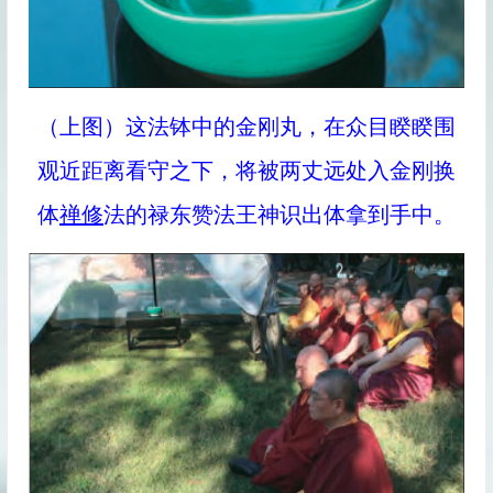
（上图）这法钵中的金刚丸，在众目睽睽围
观近距离看守之下，将被两丈远处入金刚换
体
禅修
法的禄东赞法王神识出体拿到手中。