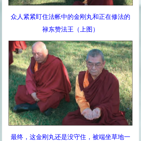
众人紧紧盯住法帐中的金刚丸和正在修法的
禄东赞法王（上图）
最终，这金刚丸还是没守住，被端坐草地一