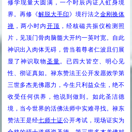
修学现量大圆满，一个时辰内证入虹身境
界。再修《
解脱大手印
》境行法之
金刚换体
禅
，两小时内
开顶
，经核磁共振仪检测照
片，见顶门骨肉脑髓大开约一英吋宽。自此
神识出入肉体无碍，曾当着尊者仁波且们展
显了神识取物
圣量
。已四大皆空、明心见
性、彻证真如。禄东赞法王公开发愿效学第
三世多杰羌佛愿力，今生只利益众生，绝不
收受任何供养，他说到做到。如此圣洁德
境，当今世界的活佛法师中实难寻找。禄东
赞法王是经
七师十证
公开考试，现场证实为