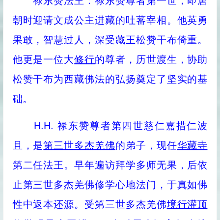
禄东赞法王：禄东赞尊者第一世，即唐
朝时迎请文成公主进藏的吐蕃宰相。他英勇
果敢，智慧过人，深受藏王松赞干布倚重。
他更是一位大
修行
的尊者，历世渡生，协助
松赞干布为西藏佛法的弘扬奠定了坚实的基
础。
H.H. 禄东赞尊者第四世慈仁嘉措仁波
且，是
第三世多杰羌佛
的弟子，现任
华藏寺
第二任法王。早年遍访拜学多师无果，后依
止第三世多杰羌佛修学心地法门，于真如佛
性中返本还源。受第三世多杰羌佛
境行灌顶