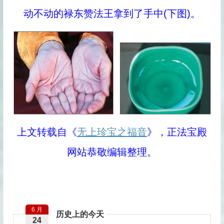
动不动的禄东赞法王拿到了手中(下图)。
上文转载自《
无上珍宝之福音
》，正法宝殿
网站恭敬编辑整理。
6 月
历史上的今天
24