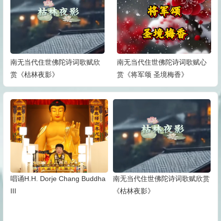
南无当代住世佛陀诗词歌赋欣
南无当代住世佛陀诗词歌赋心
赏《枯林夜影》
赏《将军颂 圣境梅香》
唱诵H.H. Dorje Chang Buddha
南无当代住世佛陀诗词歌赋欣赏
III
《枯林夜影》