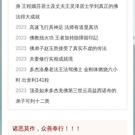
身 王程娥芬居士及丈夫王灵泽居士学到真正的佛
法得大成就
你会被旁门左道怪力乱神所迷惑吗
2023
高速飞行具神足 法师有道显真功
佛法告诉你怎么转苦为乐
2023
佛教拙火功 王者加持除障留印記
“既然要死亡，生命有何意义?”你的答案是什么？
2023
佛弟子赵玉胜接受了真实不虚的传法
生活中处处都体现着佛法
2023
夫妻修行实相成就境
达摩祖师与梁武帝的经典对话
2023
多杰洛桑老法王法驾佛土 金刚体燃烧六小
时 出舍利141粒
2023
顶圣如来多杰羌佛第三世云高益西诺布的
弟子可列十二类
诸恶莫作，众善奉行！！！