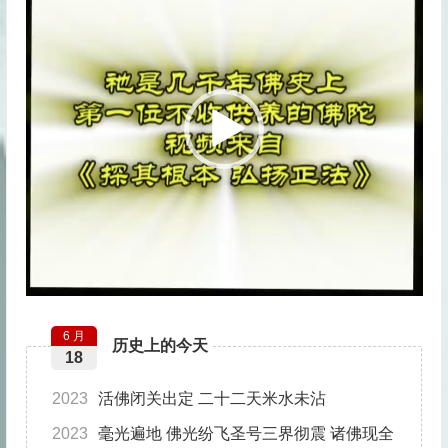
频
播
放
器
6 月
历史上的今天
18
2023
活佛闭关出定 二十二天米水未沾
最近更新
2023
毫光遍地 佛光纷飞圣号三界彻震 诸佛现全