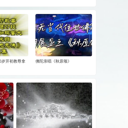
90岁开初教尊拿
佛陀亲唱《秋原颂》
佛陀亲唱《莫度