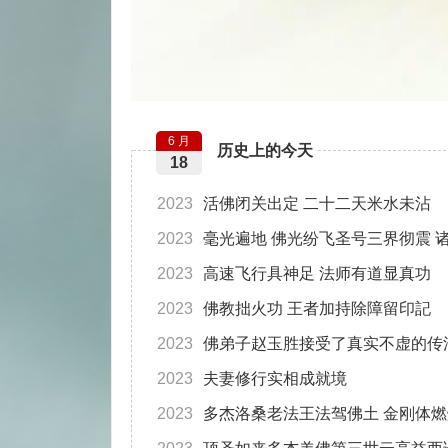
6 月
历史上的今天
18
2023
活佛闭关出定 二十二天米水未沾
2023
毫光遍地 佛光纷飞圣号三界彻震 
2023
高速飞行具神足 法师有道显真功
2023
佛教拙火功 王者加持除障留印記
2023
佛弟子赵玉胜接受了真实不虚的传
2023
夫妻修行实相成就境
2023
多杰洛桑老法王法驾佛土 金刚体燃烧