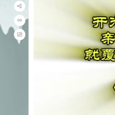
播
放
器