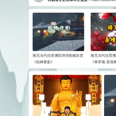
 Chang Buddha
南无当代住世佛陀诗词歌赋欣赏
南无当代住世佛
《枯林夜影》
《将军颂 圣境