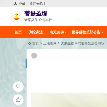
登录
欢迎光临！
菩提圣境
诸恶莫作 众善奉行
首页
佛陀讲法
南无羌佛
世界佛教总部公告
首页
正法视频
大鹏金翅鸟驾临开光法会现场
视
频