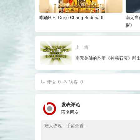
唱诵H.H. Dorje Chang Buddha III
南无当
影》
上一篇
南无羌佛的韵雕《神秘石雾》雕
0
0
评论
访客
发表评论
匿名网友