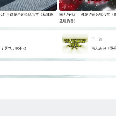
代住世佛陀诗词歌赋欣赏《枯林夜
南无当代住世佛陀诗词歌赋心赏《
圣境梅香》
下一篇
出了雾气，吹不散
南无羌佛《墨荷