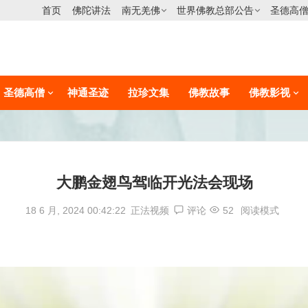
首页
佛陀讲法
南无羌佛
世界佛教总部公告
圣德高
圣德高僧
神通圣迹
拉珍文集
佛教故事
佛教影视
大鹏金翅鸟驾临开光法会现场
18 6 月, 2024 00:42:22
正法视频
评论
52
阅读模式