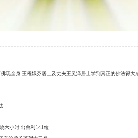
你会被旁门左道怪力乱神所迷惑吗
佛法告诉你怎么转苦为乐
“既然要死亡，生命有何意义?”你的答案是什么？
生活中处处都体现着佛法
达摩祖师与梁武帝的经典对话
诸佛现全身 王程娥芬居士及丈夫王灵泽居士学到真正的佛法得大
法
六小时 出舍利141粒