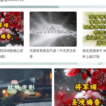
陀诗词歌赋心赏
天国世界真实不虚！中天罗汉世
南无羌佛弟子 
梅香》
界
杵上超27段