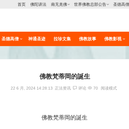
首页
佛陀讲法
南无羌佛
世界佛教总部公告
圣德高
圣德高僧
神通圣迹
拉珍文集
佛教故事
佛教影视
佛教梵蒂岡的誕生
22 6 月, 2024 14:28:13
正法资讯
评论
70
阅读模式
佛教梵蒂岡的誕生