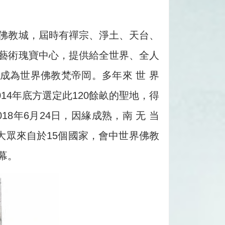
佛教城，屆時有禪宗、淨土、天台、
藝術瑰寶中心，提供給全世界、全人
成為世界佛教梵帝岡。多年來 世 界
14年底方選定此120餘畝的聖地，得
018年6月24日，因緣成熟，南 无 当
00大眾來自於15個國家，會中世界佛教
幕。