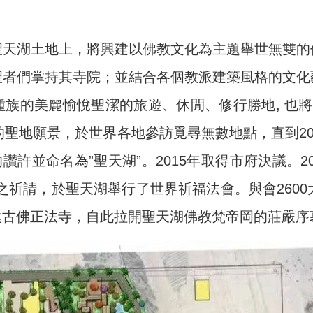
聖天湖土地上，將興建以佛教文化為主題舉世無雙的
聖者們掌持其寺院；並結合各個教派建築風格的文化
族的美麗愉悅聖潔的旅遊、休閒、修行勝地, 也將
界的聖地願景，於世界各地參訪覓尋無數地點，直到20
陀 的讚許並命名為”聖天湖”。2015年取得市府決議。2
 總 部 之祈請，於聖天湖舉行了世界祈福法會。與會26
建古佛正法寺，自此拉開聖天湖佛教梵帝岡的莊嚴序