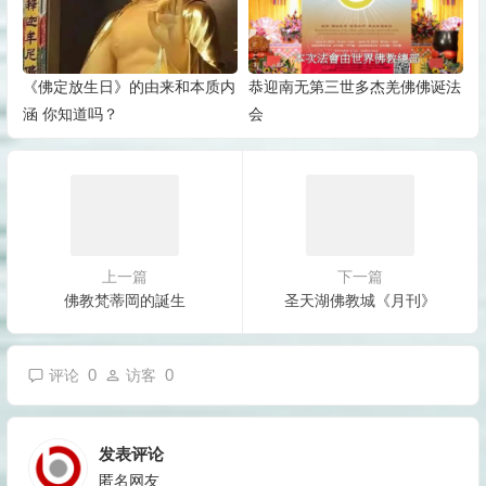
《佛定放生日》的由来和本质内
恭迎南无第三世多杰羌佛佛诞法
涵 你知道吗？
会
上一篇
下一篇
佛教梵蒂岡的誕生
圣天湖佛教城《月刊》
0
0
评论
访客
发表评论
匿名网友