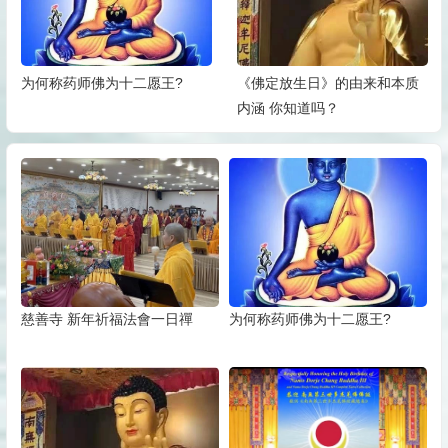
为何称药师佛为十二愿王?
《佛定放生日》的由来和本质
内涵 你知道吗？
慈善寺 新年祈福法會一日禪
为何称药师佛为十二愿王?