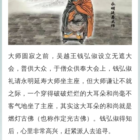
大师圆寂之前，吴越王钱弘俶设立无遮大
会，普供大众，于僧众供奉大会上，钱弘俶
礼请永明延寿大师坐主座，但大师谦让不就
之际，一个穿得破破烂烂的大耳朵和尚毫不
客气地坐了主座，其实这大耳朵的和尚就是
燃灯古佛（也称作定光古佛）。钱弘俶得知
后，心里非常高兴，赶紧派人去追寻。