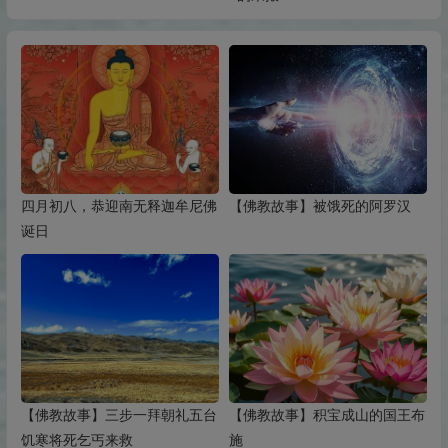
四月初八，恭迎南无释迦牟尼佛
【佛教故事】被饿死的阿罗汉
诞日
【佛教故事】三步一拜朝礼五台
【佛教故事】积宝成山的国王布
饥寒将死乞丐来救
施