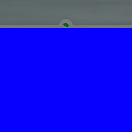
为“页脚小工具”添加小工具
Copyright © 菩提圣境 版权所有.
主题选项→SEO选项卡，最下面修改页脚信息