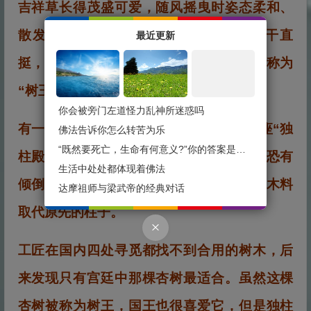
吉祥草长得茂盛可爱，随风摇曳时姿态柔和、
散发清香。还有一棵杏树枝叶繁茂、树干直
最近更新
挺，是庭园中最雄伟高大的树，因此被人称为
“树王”。
你会被旁门左道怪力乱神所迷惑吗
有一天，宫里的人向国王报告，宫廷中一座“独
佛法告诉你怎么转苦为乐
“既然要死亡，生命有何意义?”你的答案是什么？
柱殿”因年代久远，只靠一根大柱子支撑，恐有
生活中处处都体现着佛法
倾倒之虞。于是，国王指派工匠用最好的木料
达摩祖师与梁武帝的经典对话
取代原先的柱子。
工匠在国内四处寻觅都找不到合用的树木，后
来发现只有宫廷中那棵杏树最适合。虽然这棵
杏树被称为树王，国王也很喜爱它，但是独柱