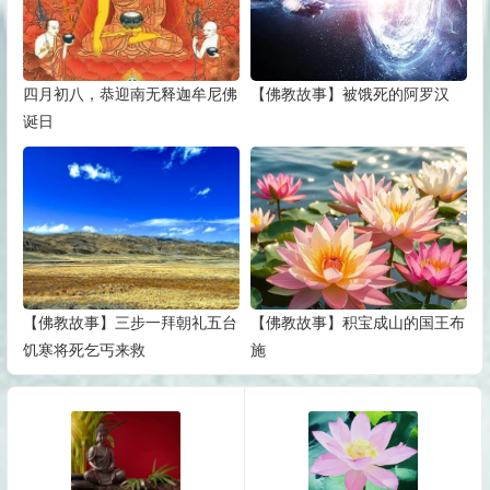
四月初八，恭迎南无释迦牟尼佛
【佛教故事】被饿死的阿罗汉
诞日
【佛教故事】三步一拜朝礼五台
【佛教故事】积宝成山的国王布
饥寒将死乞丐来救
施