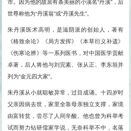
市。因为他的故居有条美丽的小溪名“丹溪”，后
世尊称他为“丹溪翁”或“丹溪先生”。
朱丹溪医术高明，是滋阴派的创始人，著有
《格致余论》《局方发挥》《本草衍义补遗》
《伤寒论辨》等一系列医书，对中国医学贡献
卓著，后人将他与刘完素、张从正、李东垣并
列为“金元四大家”。
朱丹溪从小就聪敏异常，过目成诵。十四岁时
父亲因病去世，家里全靠母亲独立支撑，家境
由富转贫，尝尽了人间辛酸。他也曾为科举考
试而努力钻研儒家学说，无奈科举不中，名落