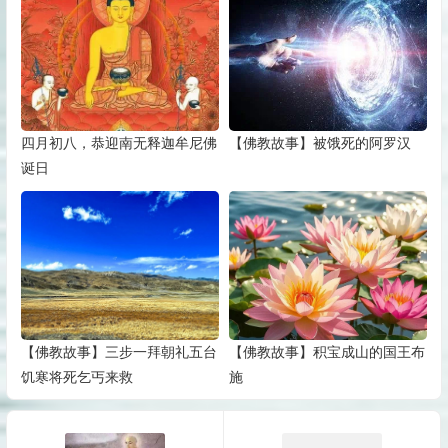
四月初八，恭迎南无释迦牟尼佛
【佛教故事】被饿死的阿罗汉
诞日
【佛教故事】三步一拜朝礼五台
【佛教故事】积宝成山的国王布
饥寒将死乞丐来救
施