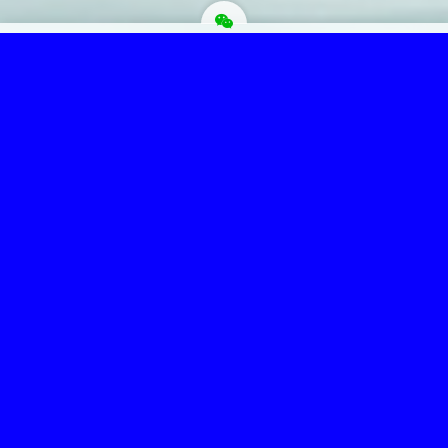
为“页脚小工具”添加小工具
Copyright © 菩提圣境 版权所有.
主题选项→SEO选项卡，最下面修改页脚信息