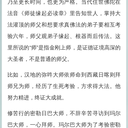
乃至更长时间，也更为严格。当代住世佛陀在
法音《师徒缘起必读章》里告知世人，掌持大
法灌顶的师父和想要求真佛法的弟子要相互考
验六年，师父观弟子缘起、根器而后传法。这
里所说的“师”是指金刚上师，是证德证境高深的
大圣者，不是普通的师父。
比如，汉地的弥吽大师依师命到西藏日喀则拜
师兄为师，经历了生死考验，方求得大法。他
努力精进，终证大成就。
修苦行的密勒日巴大师，不辞辛苦寻访到玛尔
巴大师，一心拜师。玛尔巴大师为了考验密勒