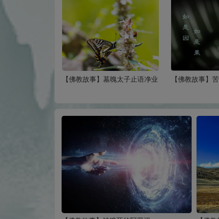
三步一拜朝礼五台
【佛教故事】墓魄太子止语净业
【佛教故事】
来救