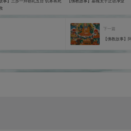
故事】三步一拜朝礼五台 饥寒将死
【佛教故事】墓魄太子止语净业
救
下一篇
【佛教故事】