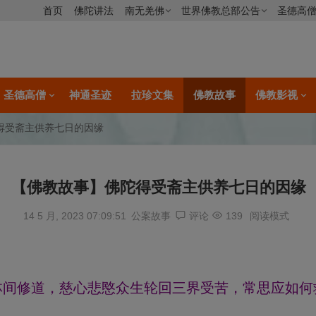
首页
佛陀讲法
南无羌佛
世界佛教总部公告
圣德高
圣德高僧
神通圣迹
拉珍文集
佛教故事
佛教影视
得受斋主供养七日的因缘
【佛教故事】佛陀得受斋主供养七日的因缘
14 5 月, 2023 07:09:51
公案故事
评论
139
阅读模式
林间修道，慈心悲愍众生轮回三界受苦，常思应如何