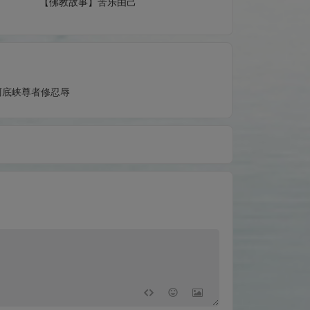
【佛教故事】苦乐由己
阿底峡尊者修忍辱