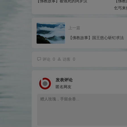
【佛教故事】被饿死的阿罗汉
【佛教
乞丐来
上一篇
【佛教故事】国王慈心斫钉求法
0
0
评论
访客
发表评论
匿名网友