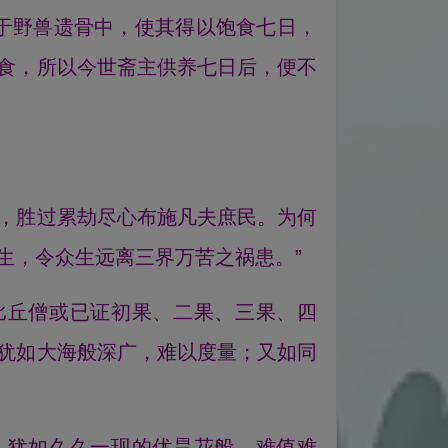
于野兽遗骨中，使其得以饱食七日，
食，所以今世斋主供养七日后，便不
，胜过累劫尽心布施凡夫庶民。为何
生，令众生远离三界万苦之祸患。”
比丘僧或已证初果、二果、三果、四
犹如大海般深广，难以度量；又如同
，犹如久久一现的优昙花般，难值难