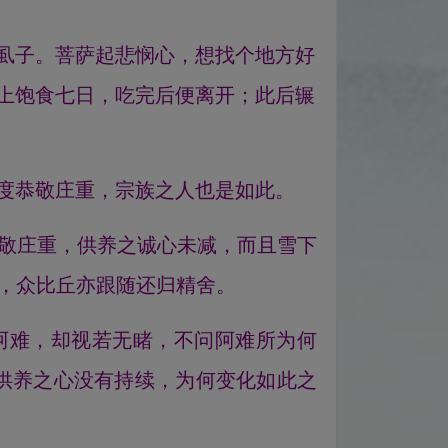
虱子。菩萨起悲悯心，想找个地方好
上饱食七日，吃完后便离开；此后辗
度恭敬庄重，宗族之人也是如此。
恭敬庄重，供养之诚心未减，而且雪下
发，众比丘亦跟随还归精舍。
阿难，却视若无睹，不问阿难所为何
供养之心没有持续，为何变化如此之