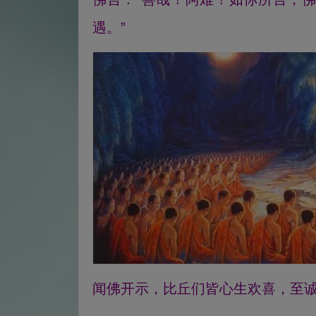
遇。”
闻佛开示，比丘们皆心生欢喜，至