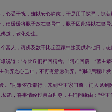
痒，心受干扰，难以安心静虑，于是用手探寻，抓获
骨，便缓缓将虱子放在兽骨中，虱子因此得以在兽骨
就佛道，教化众生。
有个富人，请佛及数千比丘至家中接受供养七日，态
难说道：“令比丘们都回精舍。”阿难回覆：“斋主
斋主供养之心已止，不再有意愿供养。”佛即启程出
乞食。”阿难依教奉行，来到斋主家门前，门人见到
礼长跪，将事情经过禀白世尊，并询问缘由：“斋主