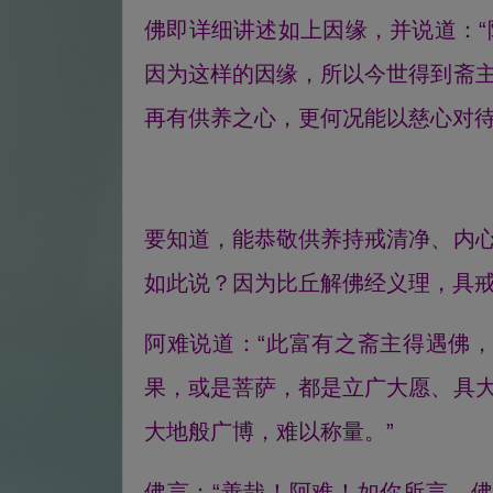
佛即详细讲述如上因缘，并说道：
因为这样的因缘，所以今世得到斋
再有供养之心，更何况能以慈心对
要知道，能恭敬供养持戒清净、内
如此说？因为比丘解佛经义理，具戒
阿难说道：“此富有之斋主得遇佛
果，或是菩萨，都是立广大愿、具
大地般广博，难以称量。”
佛言：“善哉！阿难！如你所言，