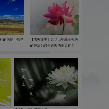
行的两则小故事
【佛教故事】九华山地藏王菩萨
【佛教故事】正
的护法为何是道教的王灵官？
光如来圣诞