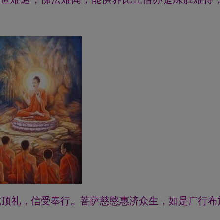
诚顶礼，信受奉行。菩萨慈愍惠济众生，如是广行布