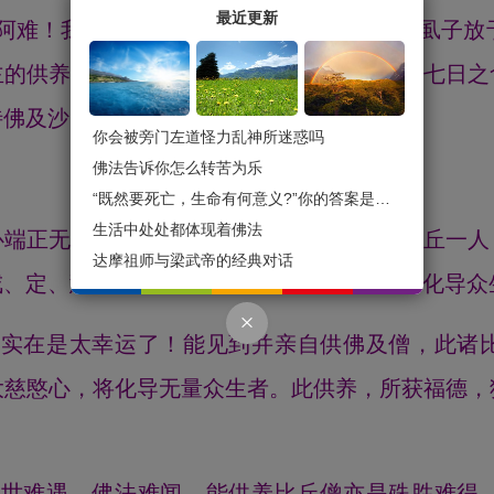
最近更新
“阿难！我过去生曾以慈心救济虱子性命，将虱子放
主的供养，奉献世上最好之物；过去施恩虱子七日之
待佛及沙门？
你会被旁门左道怪力乱神所迷惑吗
佛法告诉你怎么转苦为乐
“既然要死亡，生命有何意义?”你的答案是什么？
生活中处处都体现着佛法
心端正无欲、以慈心教化众生、梵行高远的比丘一人
达摩祖师与梁武帝的经典对话
、定、慧、解脱、解脱知见，以此五德慈心化导众
，实在是太幸运了！能见到并亲自供佛及僧，此诸
大慈愍心，将化导无量众生者。此供养，所获福德，
佛世难遇，佛法难闻，能供养比丘僧亦是殊胜难得