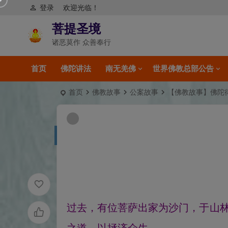
登录
欢迎光临！
菩提圣境
诸恶莫作 众善奉行
首页
佛陀讲法
南无羌佛
世界佛教总部公告
首页
佛教故事
公案故事
【佛教故事】佛陀
过去，有位菩萨出家为沙门，于山