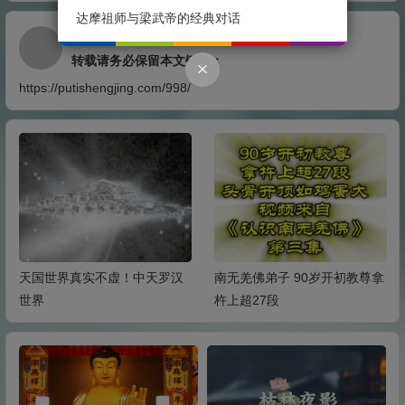
达摩祖师与梁武帝的经典对话
本文由
admin
发表于 17 5 月, 2023 04:41:03
转载请务必保留本文链接：
https://putishengjing.com/998/
天国世界真实不虚！中天罗汉
南无羌佛弟子 90岁开初教尊拿
世界
杵上超27段