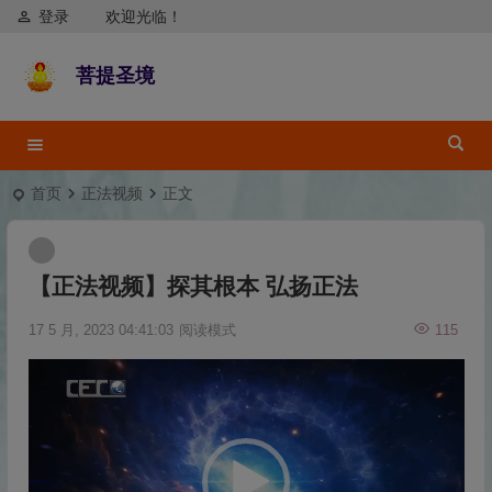
登录
欢迎光临！
菩提圣境
首页
正法视频
正文
【正法视频】探其根本 弘扬正法
17 5 月, 2023 04:41:03
阅读模式
115
视
频
播