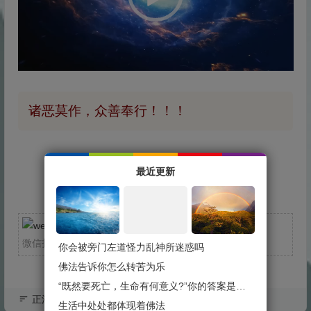
放
器
诸恶莫作，众善奉行！！！
最近更新
我的微信
微信扫一扫
你会被旁门左道怪力乱神所迷惑吗
佛法告诉你怎么转苦为乐
“既然要死亡，生命有何意义?”你的答案是什么？
正法视频
生活中处处都体现着佛法