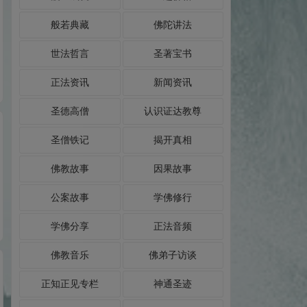
般若典藏
佛陀讲法
世法哲言
圣著宝书
正法资讯
新闻资讯
圣德高僧
认识证达教尊
圣僧铁记
揭开真相
佛教故事
因果故事
公案故事
学佛修行
学佛分享
正法音频
佛教音乐
佛弟子访谈
正知正见专栏
神通圣迹