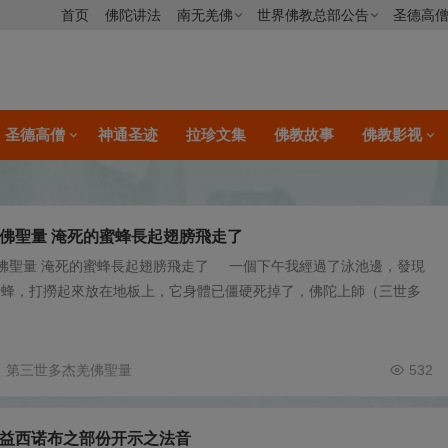
首页
佛陀讲法
南无羌佛
世界佛教总部公告
圣德高
圣德高僧
神通圣迹
拉珍文集
佛教故事
佛教影视
佛聖量 淹死的蜜蜂長起翅膀飛走了
佛聖量 淹死的蜜蜂長起翅膀飛走了 一個下午我經過了泳池邊，發現
蜜蜂，打撈起來放在地板上，它身體已僵硬死掉了，佛陀上師（三世多
第三世多杰羌佛聖量
532
益西诺布之部份开示之法音