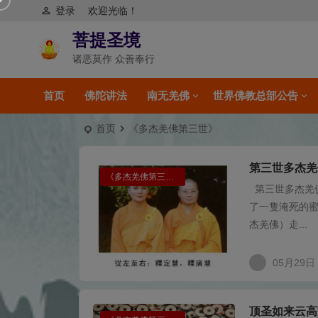
登录
欢迎光临！
菩提圣境
诸恶莫作 众善奉行
首页
佛陀讲法
南无羌佛
世界佛教总部公告
首页
《多杰羌佛第三世》
第三世多杰羌
《多杰羌佛第三世》
第三世多杰羌
了一隻淹死的
杰羌佛）走...
05月29日
顶圣如来云高