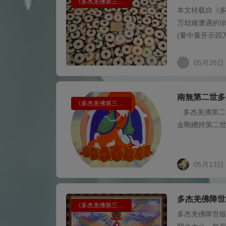
《多杰羌佛第三世》
本文转载自《多
万劫难遭遇的
(量中量开示四
05月26日
南無第二世多
《多杰羌佛第三世》
多杰羌佛第二
金剛總持第二世
05月13日
多杰羌佛降世
《多杰羌佛第三世》
多杰羌佛降世