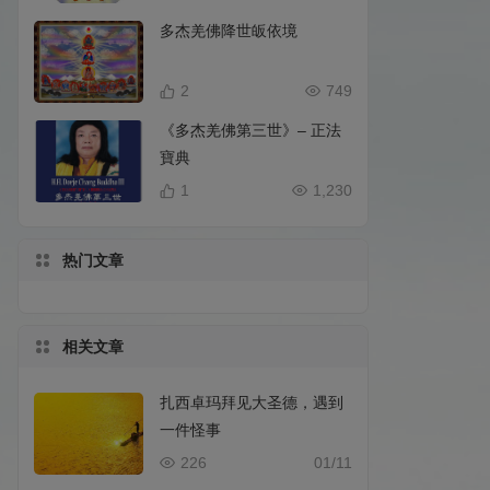
多杰羌佛降世皈依境
2
749
《多杰羌佛第三世》– 正法
寶典
1
1,230
热门文章
相关文章
扎西卓玛拜见大圣德，遇到
一件怪事
226
01/11