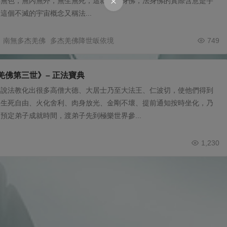
形無色，無內無外，無生無死，這就是法身佛，法身佛的實際含意是宇
這個不滅的宇宙概念又稱法...
南無多杰羌佛
多杰羌佛降世皈依境
749
羌佛第三世》– 正法寶典
佛說法教化出很多高僧大德、大居士乃至大法王、仁波切，使他們得到
如生死自由、火化舍利、肉身放光、金剛不壞、提前通知按時坐化，乃
預定弟子成就時間，渡弟子先到極樂世界參...
1,230