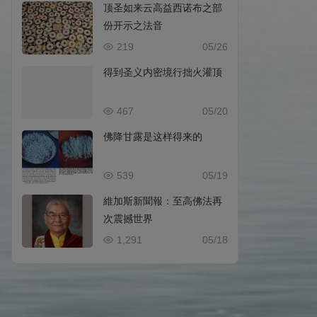
顶圣如来云高益西诺布之部
份开示之法音
219
05/26
得到圣义内密境行拙火灌顶
467
05/20
佛降甘露是这样得来的
539
05/19
維加斯新聞報：至高佛法再
次震撼世界
1,291
05/18