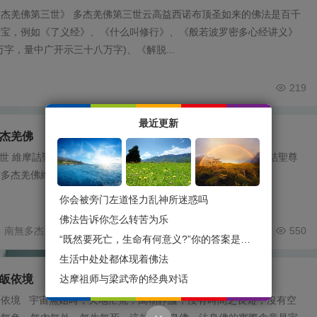
杰羌佛第三世》 多杰羌佛第三世云高益西诺布顶圣如来的佛法是百千
珍宝，例如《了义经》、《什么叫修行》、《般若波罗密多心经讲义》
万字，量中广开示三十八万字)、《解脱...
219
最近更新
杰羌佛
世 維摩詰聖尊 維摩詰聖尊簡介 南無第二世多杰羌佛維摩詰聖尊
多杰羌佛維摩詰聖尊是由釋迦牟尼佛宣布...
你会被旁门左道怪力乱神所迷惑吗
佛法告诉你怎么转苦为乐
南無多杰羌佛
南無第二世多杰羌佛
550
“既然要死亡，生命有何意义?”你的答案是什么？
生活中处处都体现着佛法
达摩祖师与梁武帝的经典对话
皈依境
皈依境 宇宙無始時，天地茫荒，萬物靜謐，沒有時間之長短，沒有空