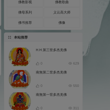
佛教影视
佛教歌曲
佛母系列
义云高大师
佛书推荐
佛像
本站推荐
H.H.第三世多杰羌佛
0
629
南無第二世多杰羌佛
0
550
南無第一世多杰羌佛
0
311