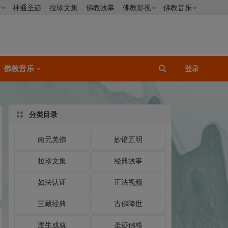
僧
神通圣迹
拉珍文集
佛教故事
佛教影视
佛教音乐
佛教音乐
登录
分类目录
南无羌佛
妙谙五明
拉珍文集
经典故事
如法认证
正法视频
三藏经典
古佛降世
渡生成就
圣迹佛格