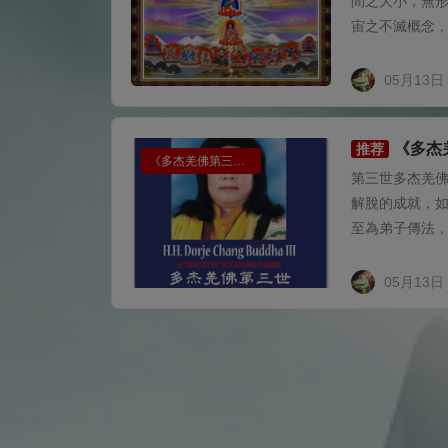
間之大小，無
宙之不滅概念，
05月13日
《多杰
推荐
《多杰羌佛第三世》
第三世多杰羌
解脫的成就，
至為弟子傳法，
05月13日